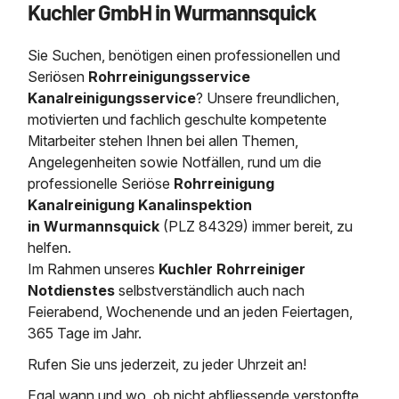
Kuchler GmbH in Wurmannsquick
Saugbagger / Luftförderanlage
Entleerung und Reinigung 
Kanalreinigung
Fettabscheider Entleerun
Zertifikate / Bestätigunge
Saugbagger für Tiefbau m
Regenrückhaltebecken
Entsorgung
Kanalinspektion
Sie Suchen, benötigen einen professionellen und
Saugbagger und Pumpen z
Grubenentleerung und Sa
Heizung / Sanitär
Fermenter-Entleerung
Seriösen
Rohrreinigungsservice
Grubenentleerung
Kanalreinigungsservice
? Unsere freundlichen,
Sickerschacht Reinigung
Regenrückhaltebecken
motivierten und fachlich geschulte kompetente
24h Notdienst
Entschlammung
Tiefbau
Mitarbeiter stehen Ihnen bei allen Themen,
Abfallzwischenlager
Kosten Preise
Angelegenheiten sowie Notfällen, rund um die
Trockensaugen von Filtera
Austausch von Biofilterma
etc.
professionelle
Seriöse
Rohrreinigung
Unternehmen
Rohrreinigungsdienst
Kanalreinigung Kanalinspektion
Schießstandsanierung -
Weitere Services mit Luft
in Wurmannsquick
(PLZ 84329) immer bereit, zu
Geschosssandfang
Wasserhaltung Umpumpe
helfen.
Stellenangebote
Mobile Schlamm-Entwäss
Im Rahmen unseres
Kuchler Rohrreiniger
Dükerreinigung Beckenrei
Notdienstes
selbstverständlich auch nach
Feierabend, Wochenende und an jeden Feiertagen,
Kontakt
365 Tage im Jahr.
Rufen Sie uns jederzeit, zu jeder Uhrzeit an!
Egal wann und wo, ob nicht abfliessende verstopfte