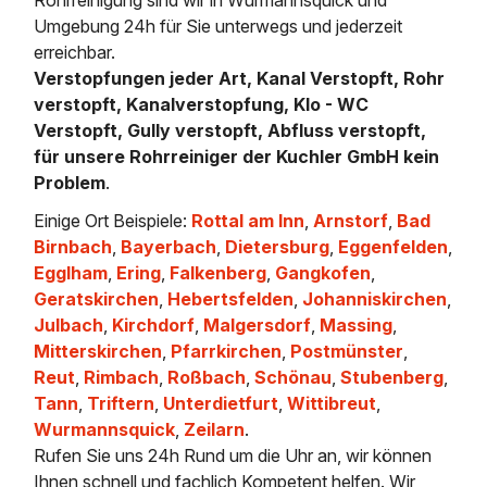
Umgebung 24h für Sie unterwegs und jederzeit
erreichbar.
Verstopfungen jeder Art, Kanal Verstopft, Rohr
verstopft, Kanalverstopfung, Klo - WC
Verstopft, Gully verstopft, Abfluss verstopft,
für unsere Rohrreiniger der Kuchler GmbH kein
Problem
.
Einige Ort Beispiele:
Rottal am Inn
,
Arnstorf
,
Bad
Birnbach
,
Bayerbach
,
Dietersburg
,
Eggenfelden
,
Egglham
,
Ering
,
Falkenberg
,
Gangkofen
,
Geratskirchen
,
Hebertsfelden
,
Johanniskirchen
,
Julbach
,
Kirchdorf
,
Malgersdorf
,
Massing
,
Mitterskirchen
,
Pfarrkirchen
,
Postmünster
,
Reut
,
Rimbach
,
Roßbach
,
Schönau
,
Stubenberg
,
Tann
,
Triftern
,
Unterdietfurt
,
Wittibreut
,
Wurmannsquick
,
Zeilarn
.
Rufen Sie uns 24h Rund um die Uhr an, wir können
Ihnen schnell und fachlich Kompetent helfen. Wir