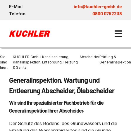
info@kuchler-gmbh.de
E-Mail
0800 0752238
Telefon
Sie
KUCHLER GmbH Kanalsanierung,
Abscheider
Prüfung &
sind
Kanalinspektion, Entsorgung, Heizung
Generalinspektion
hier :
& Sanitär
Kanalservice / Sanierung
Generalinspektion, Wartung und
Kanalsanierung
Entsorgung und Verwertun
Entleerung Entsorgung Öl
Heizung / Sanitär
KUCHLER GRUPPE
Entleerung Abscheider, Ölabscheider
Bohrschlamm
Entsorgung
Be- und Entkiesen von Fl
Großprofilsanierung
Wartung und Vollservice
Wärmepumpen Zentrum M
Nachhaltigkeit & Umwelt
Wir sind Ihr spezialisierter Fachbetrieb für die
Entsorgung von Kühlschmi
Entleerung von Klärbecke
Generalinspektion Ihrer Abscheider.
Schachtsanierung
Prüfung & Generalinspekt
Brückenentwässerung
Referenzen
Faultürmen per Saugbagg
Abscheider
Chemisch physikalische
Der Schutz des Bodens, des Grundwassers und die
Behandlungsanlage
GFK - Schachtliner
Sanierung von Abscheide
News & Aktuelles
Entleerung und Aussaugen
Erhaltung des Wasserkreislaufes sind die Gründe