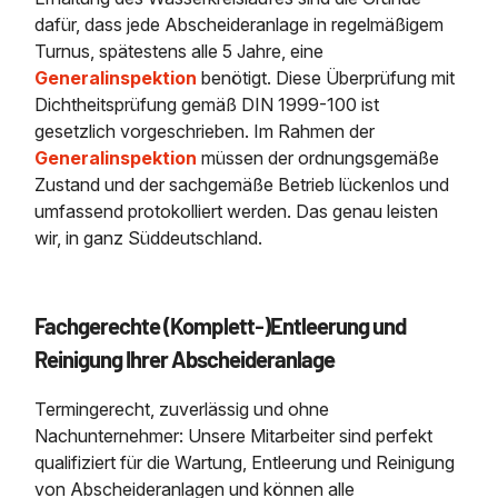
Saugbagger / Luftförderanlage
Entleerung und Reinigung 
Kanalreinigung
Fettabscheider Entleerun
Zertifikate / Bestätigunge
Saugbagger für Tiefbau m
dafür, dass jede Abscheideranlage in regelmäßigem
Regenrückhaltebecken
Entsorgung
Turnus, spätestens alle 5 Jahre, eine
Kanalinspektion
Saugbagger und Pumpen z
Generalinspektion
benötigt. Diese Überprüfung mit
Grubenentleerung und Sa
Heizung / Sanitär
Fermenter-Entleerung
Dichtheitsprüfung gemäß DIN 1999-100 ist
Grubenentleerung
gesetzlich vorgeschrieben. Im Rahmen der
Sickerschacht Reinigung
Regenrückhaltebecken
24h Notdienst
Generalinspektion
müssen der ordnungsgemäße
Entschlammung
Tiefbau
Abfallzwischenlager
Zustand und der sachgemäße Betrieb lückenlos und
Kosten Preise
Trockensaugen von Filtera
umfassend protokolliert werden. Das genau leisten
Austausch von Biofilterma
etc.
wir, in ganz Süddeutschland.
Unternehmen
Rohrreinigungsdienst
Schießstandsanierung -
Weitere Services mit Luft
Geschosssandfang
Wasserhaltung Umpumpe
Stellenangebote
Fachgerechte (Komplett‐)Entleerung und
Mobile Schlamm-Entwäss
Dükerreinigung Beckenrei
Reinigung Ihrer Abscheideranlage
Kontakt
Termingerecht, zuverlässig und ohne
Nachunternehmer: Unsere Mitarbeiter sind perfekt
qualifiziert für die Wartung, Entleerung und Reinigung
von Abscheideranlagen und können alle