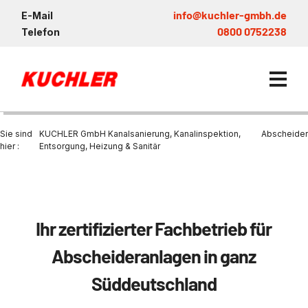
info@kuchler-gmbh.de
E-Mail
0800 0752238
Telefon
Sie sind
KUCHLER GmbH Kanalsanierung, Kanalinspektion,
Abscheider
hier :
Entsorgung, Heizung & Sanitär
Kanalservice / Sanierung
Kanalsanierung
Entsorgung und Verwertun
Entleerung Entsorgung Öl
Heizung / Sanitär
KUCHLER GRUPPE
Bohrschlamm
Entsorgung
Ihr zertifizierter Fachbetrieb für
Be- und Entkiesen von Fl
Großprofilsanierung
Wartung und Vollservice
Wärmepumpen Zentrum M
Nachhaltigkeit & Umwelt
Entsorgung von Kühlschmi
Abscheideranlagen in ganz
Entleerung von Klärbecke
Schachtsanierung
Prüfung & Generalinspekt
Brückenentwässerung
Referenzen
Faultürmen per Saugbagg
Abscheider
Chemisch physikalische
Süddeutschland
Behandlungsanlage
GFK - Schachtliner
Sanierung von Abscheide
News & Aktuelles
Entleerung und Aussaugen