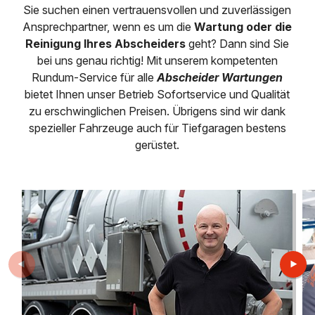
Saugbagger / Luftförderanlage
Sie suchen einen vertrauensvollen und zuverlässigen
Entleerung und Reinigung 
Kanalreinigung
Fettabscheider Entleerun
Zertifikate / Bestätigunge
Saugbagger für Tiefbau m
Regenrückhaltebecken
Entsorgung
Ansprechpartner, wenn es um die
Wartung oder die
Kanalinspektion
Saugbagger und Pumpen z
Reinigung Ihres Abscheiders
geht? Dann sind Sie
Grubenentleerung und Sa
Heizung / Sanitär
Fermenter-Entleerung
bei uns genau richtig! Mit unserem kompetenten
Grubenentleerung
Rundum‐Service für alle
Abscheider Wartungen
Sickerschacht Reinigung
Regenrückhaltebecken
bietet Ihnen unser Betrieb Sofortservice und Qualität
24h Notdienst
Entschlammung
Tiefbau
zu erschwinglichen Preisen. Übrigens sind wir dank
Abfallzwischenlager
Kosten Preise
spezieller Fahrzeuge auch für Tiefgaragen bestens
Trockensaugen von Filtera
Austausch von Biofilterma
etc.
gerüstet.
Unternehmen
Rohrreinigungsdienst
Schießstandsanierung -
Weitere Services mit Luft
Geschosssandfang
Wasserhaltung Umpumpe
Stellenangebote
Mobile Schlamm-Entwäss
Dükerreinigung Beckenrei
Kontakt