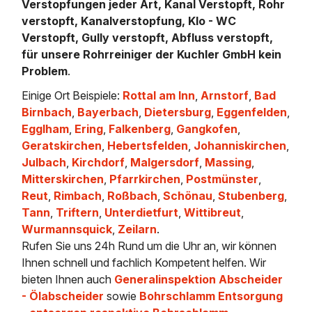
Verstopfungen jeder Art, Kanal Verstopft, Rohr
verstopft, Kanalverstopfung, Klo - WC
Verstopft, Gully verstopft, Abfluss verstopft,
für unsere Rohrreiniger der Kuchler GmbH kein
Problem
.
Einige Ort Beispiele:
Rottal am Inn
,
Arnstorf
,
Bad
Birnbach
,
Bayerbach
,
Dietersburg
,
Eggenfelden
,
Egglham
,
Ering
,
Falkenberg
,
Gangkofen
,
Geratskirchen
,
Hebertsfelden
,
Johanniskirchen
,
Julbach
,
Kirchdorf
,
Malgersdorf
,
Massing
,
Mitterskirchen
,
Pfarrkirchen
,
Postmünster
,
Reut
,
Rimbach
,
Roßbach
,
Schönau
,
Stubenberg
,
Tann
,
Triftern
,
Unterdietfurt
,
Wittibreut
,
Wurmannsquick
,
Zeilarn
.
Rufen Sie uns 24h Rund um die Uhr an, wir können
Ihnen schnell und fachlich Kompetent helfen. Wir
bieten Ihnen auch
Generalinspektion Abscheider
- Ölabscheider
sowie
Bohrschlamm Entsorgung