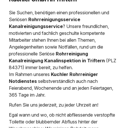
Saugbagger / Luftförderanlage
Entleerung und Reinigung 
Kanalreinigung
Fettabscheider Entleerun
Zertifikate / Bestätigunge
Saugbagger für Tiefbau m
Regenrückhaltebecken
Entsorgung
Sie Suchen, benötigen einen professionellen und
Kanalinspektion
Saugbagger und Pumpen z
Seriösen
Rohrreinigungsservice
Grubenentleerung und Sa
Heizung / Sanitär
Fermenter-Entleerung
Kanalreinigungsservice
? Unsere freundlichen,
Grubenentleerung
motivierten und fachlich geschulte kompetente
Sickerschacht Reinigung
Regenrückhaltebecken
24h Notdienst
Mitarbeiter stehen Ihnen bei allen Themen,
Entschlammung
Tiefbau
Abfallzwischenlager
Angelegenheiten sowie Notfällen, rund um die
Kosten Preise
Trockensaugen von Filtera
professionelle
Seriöse
Rohrreinigung
Austausch von Biofilterma
etc.
Kanalreinigung Kanalinspektion in Triftern
(PLZ
Unternehmen
Rohrreinigungsdienst
84371) immer bereit, zu helfen.
Schießstandsanierung -
Weitere Services mit Luft
Im Rahmen unseres
Kuchler Rohrreiniger
Geschosssandfang
Wasserhaltung Umpumpe
Stellenangebote
Notdienstes
selbstverständlich auch nach
Mobile Schlamm-Entwäss
Dükerreinigung Beckenrei
Feierabend, Wochenende und an jeden Feiertagen,
365 Tage im Jahr.
Kontakt
Rufen Sie uns jederzeit, zu jeder Uhrzeit an!
Egal wann und wo, ob nicht abfliessende verstopfte
Toilette oder blubbernder Abfluss hinter der