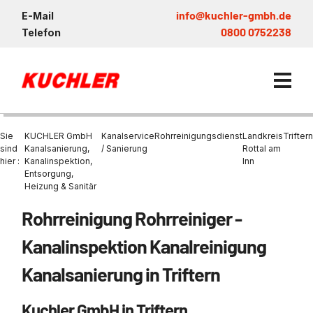
info@kuchler-gmbh.de
E-Mail
0800 0752238
Telefon
Sie
KUCHLER GmbH
Kanalservice
Rohrreinigungsdienst
Landkreis
Triftern
sind
Kanalsanierung,
/ Sanierung
Rottal am
hier :
Kanalinspektion,
Inn
Entsorgung,
Kanalservice / Sanierung
Heizung & Sanitär
Kanalsanierung
Entsorgung und Verwertun
Entleerung Entsorgung Öl
Heizung / Sanitär
KUCHLER GRUPPE
Rohrreinigung Rohrreiniger -
Bohrschlamm
Entsorgung
Be- und Entkiesen von Fl
Großprofilsanierung
Wartung und Vollservice
Wärmepumpen Zentrum M
Nachhaltigkeit & Umwelt
Kanalinspektion Kanalreinigung
Entsorgung von Kühlschmi
Entleerung von Klärbecke
Schachtsanierung
Prüfung & Generalinspekt
Brückenentwässerung
Referenzen
Kanalsanierung in Triftern
Faultürmen per Saugbagg
Abscheider
Chemisch physikalische
Behandlungsanlage
GFK - Schachtliner
Sanierung von Abscheide
News & Aktuelles
Entleerung und Aussaugen
Kuchler GmbH in Triftern