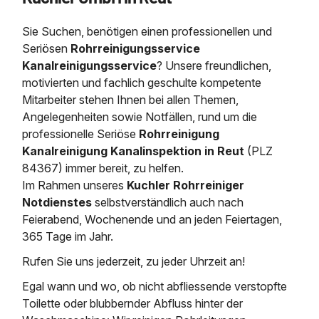
Saugbagger / Luftförderanlage
Entleerung und Reinigung 
Kanalreinigung
Fettabscheider Entleerun
Zertifikate / Bestätigunge
Saugbagger für Tiefbau m
Regenrückhaltebecken
Entsorgung
Sie Suchen, benötigen einen professionellen und
Kanalinspektion
Saugbagger und Pumpen z
Seriösen
Rohrreinigungsservice
Grubenentleerung und Sa
Heizung / Sanitär
Fermenter-Entleerung
Kanalreinigungsservice
? Unsere freundlichen,
Grubenentleerung
motivierten und fachlich geschulte kompetente
Sickerschacht Reinigung
Regenrückhaltebecken
24h Notdienst
Mitarbeiter stehen Ihnen bei allen Themen,
Entschlammung
Tiefbau
Abfallzwischenlager
Angelegenheiten sowie Notfällen, rund um die
Kosten Preise
Trockensaugen von Filtera
professionelle
Seriöse
Rohrreinigung
Austausch von Biofilterma
etc.
Kanalreinigung Kanalinspektion in Reut
(PLZ
Unternehmen
Rohrreinigungsdienst
84367) immer bereit, zu helfen.
Schießstandsanierung -
Weitere Services mit Luft
Im Rahmen unseres
Kuchler Rohrreiniger
Geschosssandfang
Wasserhaltung Umpumpe
Stellenangebote
Notdienstes
selbstverständlich auch nach
Mobile Schlamm-Entwäss
Dükerreinigung Beckenrei
Feierabend, Wochenende und an jeden Feiertagen,
365 Tage im Jahr.
Kontakt
Rufen Sie uns jederzeit, zu jeder Uhrzeit an!
Egal wann und wo, ob nicht abfliessende verstopfte
Toilette oder blubbernder Abfluss hinter der