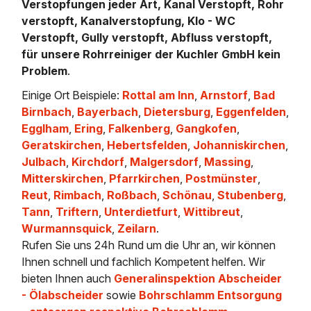
Verstopfungen jeder Art, Kanal Verstopft, Rohr
verstopft, Kanalverstopfung, Klo - WC
Verstopft, Gully verstopft, Abfluss verstopft,
für unsere Rohrreiniger der Kuchler GmbH kein
Problem
.
Einige Ort Beispiele:
Rottal am Inn
,
Arnstorf
,
Bad
Birnbach
,
Bayerbach
,
Dietersburg
,
Eggenfelden
,
Egglham
,
Ering
,
Falkenberg
,
Gangkofen
,
Geratskirchen
,
Hebertsfelden
,
Johanniskirchen
,
Julbach
,
Kirchdorf
,
Malgersdorf
,
Massing
,
Mitterskirchen
,
Pfarrkirchen
,
Postmünster
,
Reut
,
Rimbach
,
Roßbach
,
Schönau
,
Stubenberg
,
Tann
,
Triftern
,
Unterdietfurt
,
Wittibreut
,
Wurmannsquick
,
Zeilarn
.
Rufen Sie uns 24h Rund um die Uhr an, wir können
Ihnen schnell und fachlich Kompetent helfen. Wir
bieten Ihnen auch
Generalinspektion Abscheider
- Ölabscheider
sowie
Bohrschlamm Entsorgung