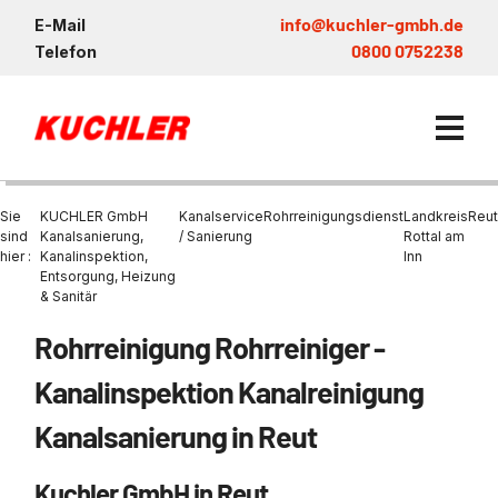
info@kuchler-gmbh.de
E-Mail
0800 0752238
Telefon
Sie
KUCHLER GmbH
Kanalservice
Rohrreinigungsdienst
Landkreis
Reut
sind
Kanalsanierung,
/ Sanierung
Rottal am
hier :
Kanalinspektion,
Inn
Entsorgung, Heizung
Kanalservice / Sanierung
& Sanitär
Kanalsanierung
Entsorgung und Verwertun
Entleerung Entsorgung Öl
Heizung / Sanitär
KUCHLER GRUPPE
Rohrreinigung Rohrreiniger -
Bohrschlamm
Entsorgung
Be- und Entkiesen von Fl
Großprofilsanierung
Wartung und Vollservice
Wärmepumpen Zentrum M
Nachhaltigkeit & Umwelt
Kanalinspektion Kanalreinigung
Entsorgung von Kühlschmi
Entleerung von Klärbecke
Schachtsanierung
Prüfung & Generalinspekt
Brückenentwässerung
Referenzen
Kanalsanierung in Reut
Faultürmen per Saugbagg
Abscheider
Chemisch physikalische
Behandlungsanlage
GFK - Schachtliner
Sanierung von Abscheide
News & Aktuelles
Entleerung und Aussaugen
Kuchler GmbH in Reut