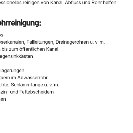
sionelles reinigen von Kanal, Abfluss und Rohr helfen.
ohrreinigung:
ss
kanälen, Fallleitungen, Drainagerohren u. v. m.
bis zum öffentlichen Kanal
Regensinkkästen
blagerungen
pern im Abwasserrohr
chte, Schlammfänge u. v. m.
nzin- und Fettabscheidern
gen