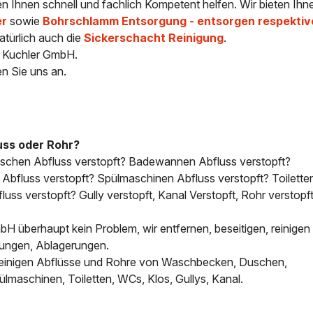
n Ihnen schnell und fachlich Kompetent helfen. Wir bieten Ih
er
sowie
Bohrschlamm Entsorgung - entsorgen respektiv
atürlich auch die
Sickerschacht Reinigung
.
e Kuchler GmbH.
en Sie uns an.
uss oder Rohr?
uschen Abfluss verstopft? Badewannen Abfluss verstopft?
bfluss verstopft? Spülmaschinen Abfluss verstopft? Toilette
uss verstopft? Gully verstopft, Kanal Verstopft, Rohr verstopft
H überhaupt kein Problem, wir entfernen, beseitigen, reinigen 
tungen, Ablagerungen.
, reinigen Abflüsse und Rohre von Waschbecken, Duschen,
aschinen, Toiletten, WCs, Klos, Gullys, Kanal.