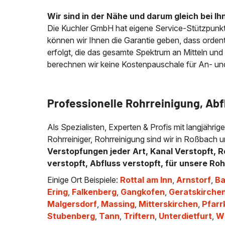
Wir sind in der Nähe und darum gleich bei Ih
Die Kuchler GmbH hat eigene Service-Stützpunkt
können wir Ihnen die Garantie geben, dass ordentli
erfolgt, die das gesamte Spektrum an Mitteln und
berechnen wir keine Kostenpauschale für An- und A
Professionelle Rohrreinigung, Ab
Als Spezialisten, Experten & Profis mit langjährig
Rohrreiniger, Rohrreinigung sind wir in Roßbach 
Verstopfungen jeder Art, Kanal Verstopft, R
verstopft, Abfluss verstopft, für unsere Ro
Einige Ort Beispiele:
Rottal am Inn
,
Arnstorf
,
Ba
Ering
,
Falkenberg
,
Gangkofen
,
Geratskirche
Malgersdorf
,
Massing
,
Mitterskirchen
,
Pfarr
Stubenberg
,
Tann
,
Triftern
,
Unterdietfurt
,
Wi