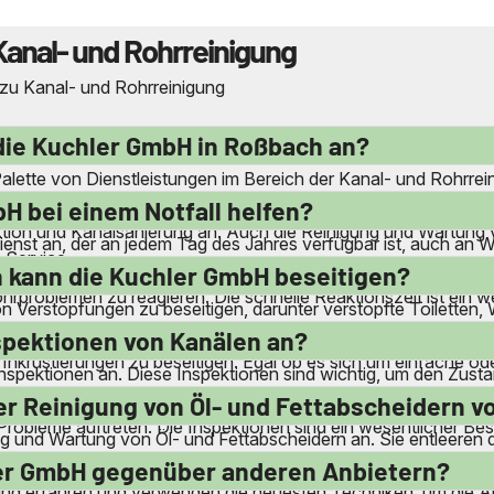
Kanal- und Rohrreinigung
 zu Kanal- und Rohrreinigung
die Kuchler GmbH in Roßbach an?
alette von Dienstleistungen im Bereich der Kanal- und Rohrrei
en und Druckrohrleitungen. Sie beseitigen Verstopfungen und
H bei einem Notfall helfen?
tion und Kanalsanierung an. Auch die Reinigung und Wartung 
nst an, der an jedem Tag des Jahres verfügbar ist, auch an 
 Service.
ll vor Ort sein, um Notfälle zu beheben. Ihre qualifizierten M
 kann die Kuchler GmbH beseitigen?
hrproblemen zu reagieren. Die schnelle Reaktionszeit ist ein we
 von Verstopfungen zu beseitigen, darunter verstopfte Toilet
topfungen in Abfluss- und Druckrohrleitungen. Ihre erfahrene
spektionen von Kanälen an?
nkrustierungen zu beseitigen. Egal ob es sich um einfache od
inspektionen an. Diese Inspektionen sind wichtig, um den Zust
nspektionsmethoden können sie Schäden oder Blockaden in den 
er Reinigung von Öl- und Fettabscheidern v
 Probleme auftreten. Die Inspektionen sind ein wesentlicher Bes
g und Wartung von Öl- und Fettabscheidern an. Sie entleeren d
se regelmäßige Wartung ist entscheidend, um die Funktionalität 
hler GmbH gegenüber anderen Anbietern?
sind erfahren und verwenden die neuesten Techniken, um die Ab