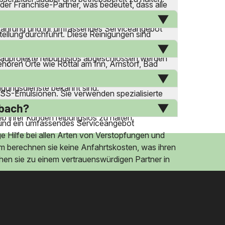
er Franchise-Partner, was bedeutet, dass alle
nd Zuverlässigkeit der Dienstleistungen. Zudem
 Erfahrung und ihr umfassendes Serviceangebot
ellung durchführt. Diese Reinigungen sind
Entfernung von beton- und zementartigen
 Bauprojekte reibungslos abgeschlossen werden
ören Orte wie Rottal am Inn, Arnstorf, Bad
ren und einen effizienten Service zu bieten. Die
nigungsdienste bekannt sind.
KSS-Emulsionen. Sie verwenden spezialisierte
alle gesetzlichen Vorschriften eingehalten
ßbach?
b ihrer Kunden reibungslos zu halten.
g und ein umfassendes Serviceangebot
ige Hilfe bei allen Arten von Verstopfungen und
em berechnen sie keine Anfahrtskosten, was ihren
hen sie zu einem vertrauenswürdigen Partner in