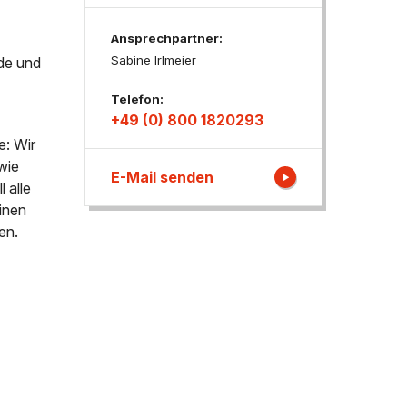
Ansprechpartner:
ngen
Sabine Irlmeier
de und
Telefon:
+49 (0) 800 1820293
e: Wir
wie
E-Mail senden
 alle
inen
en.