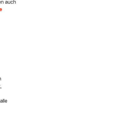
nen auch
e
n
,
alle