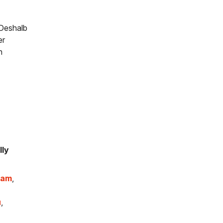
 Deshalb
er
h
lly
ham
,
u
,