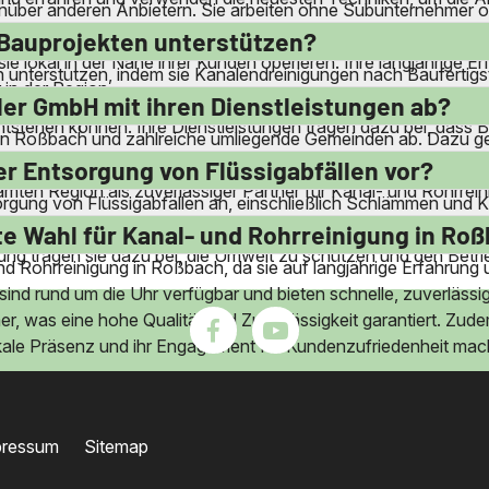
enüber anderen Anbietern. Sie arbeiten ohne Subunternehmer od
itern durchgeführt werden. Dies garantiert eine hohe Qualität u
 Bauprojekten unterstützen?
ie lokal in der Nähe ihrer Kunden operieren. Ihre langjährige
 unterstützen, indem sie Kanalendreinigungen nach Baufertigst
in der Region.
ei von Bauabfällen und Ablagerungen sind. Sie bieten auch die 
er GmbH mit ihren Dienstleistungen ab?
tstehen können. Ihre Dienstleistungen tragen dazu bei, dass
gen Roßbach und zahlreiche umliegende Gemeinden ab. Dazu geh
ale Präsenz ermöglicht es ihnen, schnell auf Anfragen zu reagie
er Entsorgung von Flüssigabfällen vor?
esamten Region als zuverlässiger Partner für Kanal- und Rohrrei
rgung von Flüssigabfällen an, einschließlich Schlämmen und 
echt zu entsorgen. Ihre Dienstleistungen stellen sicher, dass 
e Wahl für Kanal- und Rohrreinigung in Ro
gung tragen sie dazu bei, die Umwelt zu schützen und den Betrie
und Rohrreinigung in Roßbach, da sie auf langjährige Erfahrun
r sind rund um die Uhr verfügbar und bieten schnelle, zuverläss
, was eine hohe Qualität und Zuverlässigkeit garantiert. Zud
okale Präsenz und ihr Engagement für Kundenzufriedenheit mac
pressum
Sitemap