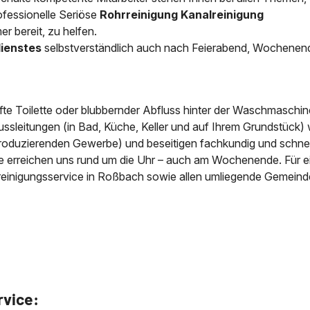
fessionelle
Seriöse
Rohrreinigung Kanalreinigung
News & Aktuelles
 bereit, zu helfen.
Zertifikate / Bestätigu
dienstes
selbstverständlich auch nach Feierabend, Wochenen
fte Toilette oder blubbernder Abfluss hinter der Waschmaschin
ussleitungen (in Bad, Küche, Keller und auf Ihrem Grundstück) 
roduzierenden Gewerbe) und beseitigen fachkundig und schnell
ie erreichen uns rund um die Uhr – auch am Wochenende. Für e
rreinigungsservice in Roßbach sowie allen umliegende Gemeind
rvice: