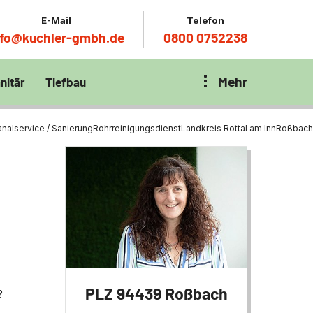
E-Mail
Telefon
nfo@kuchler-gmbh.de
0800 0752238
Mehr
nitär
Tiefbau
on Klärbecken
nitär
en per
analservice / Sanierung
Rohrreinigungsdienst
Landkreis Rottal am Inn
Roßbach
en Zentrum München
wässerung
ür Tiefbau
ltebecken
ng
ces mit
chnik
t
PLZ 94439 Roßbach
?