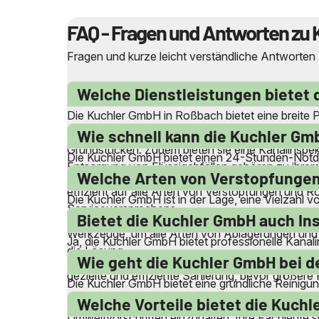
FAQ - Fragen und Antworten zu 
Fragen und kurze leicht verständliche Antworten
Welche Dienstleistungen bietet 
Die Kuchler GmbH in Roßbach bietet eine breite P
Reinigung von Abwasserleitungen, Abflussleitung
Wie schnell kann die Kuchler Gmb
Grundstücken. Zudem bieten sie eine Kanalinspek
Die Kuchler GmbH bietet einen 24-Stunden-Notdie
Entsorgung von Flüssigabfällen gehören zu ihrem
Präsenz in Roßbach und Umgebung können sie schne
Welche Arten von Verstopfungen
effizient auf alle Arten von Verstopfungen und Ro
Die Kuchler GmbH ist in der Lage, eine Vielzahl
Serviceversprechens.
Spülbecken und Gullys. Sie entfernen auch Vers
Bietet die Kuchler GmbH auch In
Werkzeuge, um alle Arten von Ablagerungen und I
Ja, die Kuchler GmbH bietet professionelle Kanal
die Lösung.
Probleme frühzeitig zu erkennen. Mit modernen I
Wie geht die Kuchler GmbH bei d
gezielte und effiziente Sanierung, bevor größere
Die Kuchler GmbH bietet eine gründliche Reinigun
sicherzustellen, dass sie effizient arbeiten. Die
Welche Vorteile bietet die Kuc
Umweltvorschriften einzuhalten. Ihre Fachleute 