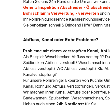
Rufen Sie uns 24h Rund um die Uhr an, wir könne
Generalinspektion Abscheider - Ölabscheid
Bohrschlamm Verwertung - verwerten
und n
Ihr Rohrreinigungsservice Kanalreinigungsservic
Sie benötigen schnell & Dringend Hilfe? Dann ruf
Abfluss, Kanal oder Rohr Probleme?
Probleme mit einem verstopften Kanal, Abfl
Als Beispiel: Waschbecken Abfluss verstopft? D
Spülbecken Abfluss verstopft? Waschmaschinen A
Abfluss verstopft? WC Abfluss verstopft? Klo Abfl
Kanalverstopfung?
Für unsere Rohrreiniger Experten von Kuchler Gmb
Kanal, Rohr und Abfluss Verstopfungen, Verkrus
Wir machen Ihren Kanal, Abfluss oder Rohr frei
Badewannen, Spülbecken, Waschmaschinen, Spülm
Haben auch einen
24h Notdienst
für Sie.