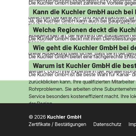
Die Kuchler GmbH bietet zahlreiche Vorteile geg
Arbeiten von ihren eigenen qualifizierten Mitarbe
Kann die Kuchler GmbH auch bei
berechnen sie keine An- und Abfahrtskosten, da s
Ja, die Kuchler GmbH kann auch bei Bauprojekten
machen sie zu einem vertrauenswürdigen Partner 
wichtig, um sicherzustellen, dass alle Kanäle fr
Welche Regionen deckt die Kuchl
Ablagerungen an, die während der Bauarbeiten en
Die Kuchler GmbH deckt mit ihren Dienstleistun
können.
Birnbach, Eggenfelden und viele weitere. Ihre lok
Wie geht die Kuchler GmbH bei d
breite Abdeckung stellt sicher, dass sie in der g
Die Kuchler GmbH bietet eine fachgerechte Entso
Ausrüstung, um diese Abfälle sicher und umweltger
Warum ist Kuchler GmbH die best
werden. Durch ihre Expertise in der Abfallentsor
Die Kuchler GmbH ist die beste Wahl für Kanal- 
zurückblicken kann. Ihre qualifizierten Mitarbeite
Rohrproblemen. Sie arbeiten ohne Subunternehmer
Service besonders kosteneffizient macht. Ihre l
der Region.
© 2026
Kuchler GmbH
Zertifikate / Bestätigungen
Datenschutz
Im