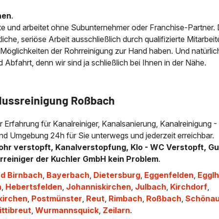
nen
.
e und arbeitet ohne Subunternehmer oder Franchise-Partner.
che, seriöse Arbeit ausschließlich durch qualifizierte Mitarbeit
 Möglichkeiten der Rohrreinigung zur Hand haben. Und natürlic
bfahrt, denn wir sind ja schließlich bei Ihnen in der Nähe.
flussreinigung Roßbach
er Erfahrung für Kanalreiniger, Kanalsanierung, Kanalreinigung -
und Umgebung 24h für Sie unterwegs und jederzeit erreichbar.
ohr verstopft, Kanalverstopfung, Klo - WC Verstopft, Gu
hrreiniger der Kuchler GmbH kein Problem
.
d Birnbach
,
Bayerbach
,
Dietersburg
,
Eggenfelden
,
Eggl
n
,
Hebertsfelden
,
Johanniskirchen
,
Julbach
,
Kirchdorf
,
kirchen
,
Postmünster
,
Reut
,
Rimbach
,
Roßbach
,
Schöna
ttibreut
,
Wurmannsquick
,
Zeilarn
.