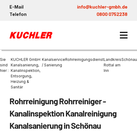
info@kuchler-gmbh.de
E-Mail
0800 0752238
Telefon
Sie
KUCHLER GmbH
Kanalservice
Rohrreinigungsdienst
Landkreis
Schönau
sind
Kanalsanierung,
/ Sanierung
Rottal am
hier :
Kanalinspektion,
Inn
Entsorgung,
Kanalservice / Sanierung
Heizung &
Sanitär
Kanalsanierung
Entsorgung und Verwertun
Entleerung Entsorgung Öl
Heizung / Sanitär
KUCHLER GRUPPE
Bohrschlamm
Entsorgung
Rohrreinigung Rohrreiniger -
Be- und Entkiesen von Fl
Großprofilsanierung
Wartung und Vollservice
Wärmepumpen Zentrum M
Nachhaltigkeit & Umwelt
Entsorgung von Kühlschmi
Kanalinspektion Kanalreinigung
Entleerung von Klärbecke
Schachtsanierung
Prüfung & Generalinspekt
Brückenentwässerung
Referenzen
Faultürmen per Saugbagg
Abscheider
Kanalsanierung in Schönau
Chemisch physikalische
Behandlungsanlage
GFK - Schachtliner
Sanierung von Abscheide
News & Aktuelles
Entleerung und Aussaugen