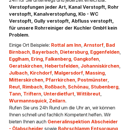
Verstopfungen jeder Art, Kanal Verstopft, Rohr
verstopft, Kanalverstopfung, Klo - WC
Verstopft, Gully verstopft, Abfluss verstopft,
für unsere Rohrreiniger der Kuchler GmbH kein
Problem
.
Einige Ort Beispiele:
Rottal am Inn
,
Arnstorf
,
Bad
Birnbach
,
Bayerbach
,
Dietersburg
,
Eggenfelden
,
Egglham
,
Ering
,
Falkenberg
,
Gangkofen
,
Geratskirchen
,
Hebertsfelden
,
Johanniskirchen
,
Julbach
,
Kirchdorf
,
Malgersdorf
,
Massing
,
Mitterskirchen
,
Pfarrkirchen
,
Postmünster
,
Reut
,
Rimbach
,
Roßbach
,
Schönau
,
Stubenberg
,
Tann
,
Triftern
,
Unterdietfurt
,
Wittibreut
,
Wurmannsquick
,
Zeilarn
.
Rufen Sie uns 24h Rund um die Uhr an, wir können
Ihnen schnell und fachlich Kompetent helfen. Wir
bieten Ihnen auch
Generalinspektion Abscheider
- Ölabscheider
sowie
Bohrschlamm Entsorgung