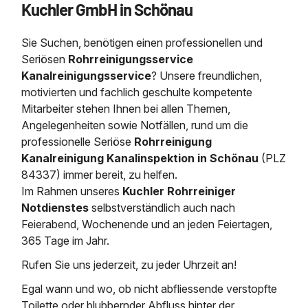
Kuchler GmbH in Schönau
Saugbagger / Luftförderanlage
Entleerung und Reinigung 
Kanalreinigung
Fettabscheider Entleerun
Zertifikate / Bestätigunge
Saugbagger für Tiefbau m
Regenrückhaltebecken
Entsorgung
Kanalinspektion
Sie Suchen, benötigen einen professionellen und
Saugbagger und Pumpen z
Grubenentleerung und Sa
Heizung / Sanitär
Fermenter-Entleerung
Seriösen
Rohrreinigungsservice
Grubenentleerung
Kanalreinigungsservice
? Unsere freundlichen,
Sickerschacht Reinigung
Regenrückhaltebecken
motivierten und fachlich geschulte kompetente
24h Notdienst
Entschlammung
Tiefbau
Mitarbeiter stehen Ihnen bei allen Themen,
Abfallzwischenlager
Kosten Preise
Angelegenheiten sowie Notfällen, rund um die
Trockensaugen von Filtera
Austausch von Biofilterma
etc.
professionelle
Seriöse
Rohrreinigung
Unternehmen
Rohrreinigungsdienst
Kanalreinigung Kanalinspektion in Schönau
(PLZ
Schießstandsanierung -
Weitere Services mit Luft
84337) immer bereit, zu helfen.
Geschosssandfang
Wasserhaltung Umpumpe
Im Rahmen unseres
Kuchler Rohrreiniger
Stellenangebote
Mobile Schlamm-Entwäss
Notdienstes
selbstverständlich auch nach
Dükerreinigung Beckenrei
Feierabend, Wochenende und an jeden Feiertagen,
365 Tage im Jahr.
Kontakt
Rufen Sie uns jederzeit, zu jeder Uhrzeit an!
Egal wann und wo, ob nicht abfliessende verstopfte
Toilette oder blubbernder Abfluss hinter der