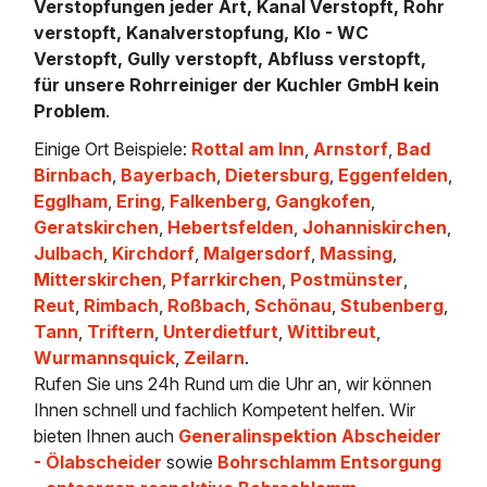
Verstopfungen jeder Art, Kanal Verstopft, Rohr
verstopft, Kanalverstopfung, Klo - WC
Verstopft, Gully verstopft, Abfluss verstopft,
für unsere Rohrreiniger der Kuchler GmbH kein
Problem
.
Einige Ort Beispiele:
Rottal am Inn
,
Arnstorf
,
Bad
Birnbach
,
Bayerbach
,
Dietersburg
,
Eggenfelden
,
Egglham
,
Ering
,
Falkenberg
,
Gangkofen
,
Geratskirchen
,
Hebertsfelden
,
Johanniskirchen
,
Julbach
,
Kirchdorf
,
Malgersdorf
,
Massing
,
Mitterskirchen
,
Pfarrkirchen
,
Postmünster
,
Reut
,
Rimbach
,
Roßbach
,
Schönau
,
Stubenberg
,
Tann
,
Triftern
,
Unterdietfurt
,
Wittibreut
,
Wurmannsquick
,
Zeilarn
.
Rufen Sie uns 24h Rund um die Uhr an, wir können
Ihnen schnell und fachlich Kompetent helfen. Wir
bieten Ihnen auch
Generalinspektion Abscheider
- Ölabscheider
sowie
Bohrschlamm Entsorgung