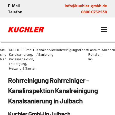
info@kuchler-gmbh.de
E-Mail
0800 0752238
Telefon
Sie
KUCHLER GmbH
Kanalservice
Rohrreinigungsdienst
Landkreis
Julbach
sind
Kanalsanierung,
/ Sanierung
Rottal am
hier :
Kanalinspektion,
Inn
Entsorgung,
Kanalservice / Sanierung
Heizung & Sanitär
Kanalsanierung
Entsorgung und Verwertun
Entleerung Entsorgung Öl
Heizung / Sanitär
KUCHLER GRUPPE
Rohrreinigung Rohrreiniger -
Bohrschlamm
Entsorgung
Be- und Entkiesen von Fl
Großprofilsanierung
Wartung und Vollservice
Wärmepumpen Zentrum M
Nachhaltigkeit & Umwelt
Kanalinspektion Kanalreinigung
Entsorgung von Kühlschmi
Entleerung von Klärbecke
Schachtsanierung
Prüfung & Generalinspekt
Brückenentwässerung
Referenzen
Kanalsanierung in Julbach
Faultürmen per Saugbagg
Abscheider
Chemisch physikalische
Behandlungsanlage
GFK - Schachtliner
Sanierung von Abscheide
News & Aktuelles
Entleerung und Aussaugen
Kuchler GmbH in Julbach