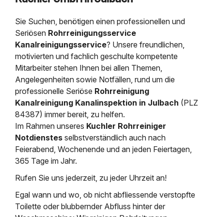
Saugbagger / Luftförderanlage
Entleerung und Reinigung 
Kanalreinigung
Fettabscheider Entleerun
Zertifikate / Bestätigunge
Saugbagger für Tiefbau m
Regenrückhaltebecken
Entsorgung
Sie Suchen, benötigen einen professionellen und
Kanalinspektion
Saugbagger und Pumpen z
Seriösen
Rohrreinigungsservice
Grubenentleerung und Sa
Heizung / Sanitär
Fermenter-Entleerung
Kanalreinigungsservice
? Unsere freundlichen,
Grubenentleerung
motivierten und fachlich geschulte kompetente
Sickerschacht Reinigung
Regenrückhaltebecken
24h Notdienst
Mitarbeiter stehen Ihnen bei allen Themen,
Entschlammung
Tiefbau
Abfallzwischenlager
Angelegenheiten sowie Notfällen, rund um die
Kosten Preise
Trockensaugen von Filtera
professionelle
Seriöse
Rohrreinigung
Austausch von Biofilterma
etc.
Kanalreinigung Kanalinspektion in Julbach
(PLZ
Unternehmen
Rohrreinigungsdienst
84387) immer bereit, zu helfen.
Schießstandsanierung -
Weitere Services mit Luft
Im Rahmen unseres
Kuchler Rohrreiniger
Geschosssandfang
Wasserhaltung Umpumpe
Stellenangebote
Notdienstes
selbstverständlich auch nach
Mobile Schlamm-Entwäss
Dükerreinigung Beckenrei
Feierabend, Wochenende und an jeden Feiertagen,
365 Tage im Jahr.
Kontakt
Rufen Sie uns jederzeit, zu jeder Uhrzeit an!
Egal wann und wo, ob nicht abfliessende verstopfte
Toilette oder blubbernder Abfluss hinter der