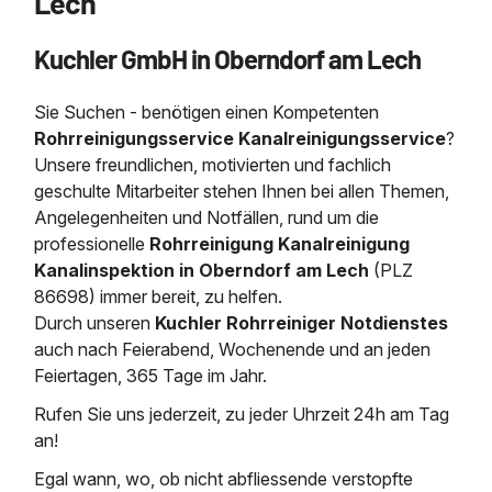
Lech
Saugbagger / Luftförderanlage
Entleerung und Reinigung 
Kanalreinigung
Fettabscheider Entleerun
Zertifikate / Bestätigunge
Saugbagger für Tiefbau m
Regenrückhaltebecken
Entsorgung
Kuchler GmbH in Oberndorf am Lech
Kanalinspektion
Saugbagger und Pumpen z
Grubenentleerung und Sa
Heizung / Sanitär
Fermenter-Entleerung
Grubenentleerung
Sie Suchen - benötigen einen Kompetenten
Sickerschacht Reinigung
Regenrückhaltebecken
Rohrreinigungsservice Kanalreinigungsservice
?
24h Notdienst
Entschlammung
Tiefbau
Unsere freundlichen, motivierten und fachlich
Abfallzwischenlager
geschulte Mitarbeiter stehen Ihnen bei allen Themen,
Kosten Preise
Trockensaugen von Filtera
Angelegenheiten und Notfällen, rund um die
Austausch von Biofilterma
etc.
Unternehmen
Rohrreinigungsdienst
professionelle
Rohrreinigung Kanalreinigung
Schießstandsanierung -
Weitere Services mit Luft
Kanalinspektion in Oberndorf am Lech
(PLZ
Geschosssandfang
Wasserhaltung Umpumpe
86698) immer bereit, zu helfen.
Stellenangebote
Durch unseren
Kuchler Rohrreiniger Notdienstes
Mobile Schlamm-Entwäss
Dükerreinigung Beckenrei
auch nach Feierabend, Wochenende und an jeden
Feiertagen, 365 Tage im Jahr.
Kontakt
Rufen Sie uns jederzeit, zu jeder Uhrzeit 24h am Tag
an!
Egal wann, wo, ob nicht abfliessende verstopfte