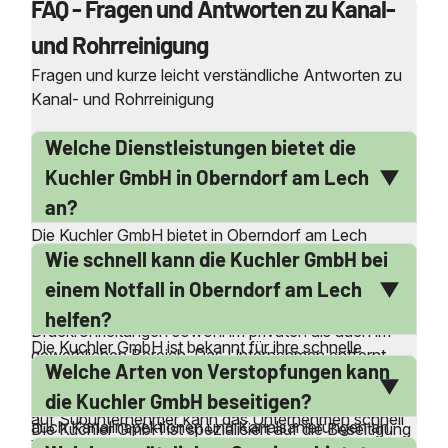
FAQ - Fragen und Antworten zu Kanal-
und Rohrreinigung
Fragen und kurze leicht verständliche Antworten zu
Kanal- und Rohrreinigung
Welche Dienstleistungen bietet die
Kuchler GmbH in Oberndorf am Lech
an?
Die Kuchler GmbH bietet in Oberndorf am Lech
Wie schnell kann die Kuchler GmbH bei
umfassende Dienstleistungen im Bereich der Kanal-
und Rohrreinigung an. Dazu gehören die Reinigung
einem Notfall in Oberndorf am Lech
von Abwasserleitungen, Abflussleitungen und
helfen?
Druckrohrleitungen sowohl im privaten als auch im
Die Kuchler GmbH ist bekannt für ihre schnelle
gewerblichen Bereich. Das Unternehmen entfernt
Welche Arten von Verstopfungen kann
Reaktionszeit bei Notfällen in Oberndorf am Lech.
Verstopfungen und Inkrustierungen schnell und
Dank eigener Service-Stützpunkte und dem Verzicht
die Kuchler GmbH beseitigen?
fachkundig. Darüber hinaus bietet die Kuchler GmbH
auf Subunternehmer kann das Unternehmen schnell
auch Kanalinspektionen und Kanalsanierungen an.
Die Kuchler GmbH ist spezialisiert auf die Beseitigung
vor Ort sein. Der 24-Stunden-Notdienst ist an jedem