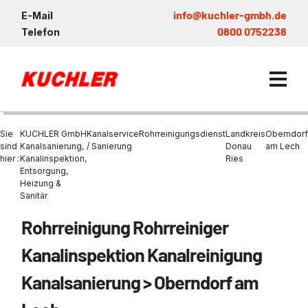
info@kuchler-gmbh.de
E-Mail
0800 0752238
Telefon
Sie
KUCHLER GmbH
Kanalservice
Rohrreinigungsdienst
Landkreis
Oberndorf
sind
Kanalsanierung,
/ Sanierung
Donau
am Lech
hier :
Kanalinspektion,
Ries
Entsorgung,
Kanalservice / Sanierung
Heizung &
Sanitär
Kanalsanierung
Entsorgung und Verwertun
Entleerung Entsorgung Öl
Heizung / Sanitär
KUCHLER GRUPPE
Bohrschlamm
Entsorgung
Rohrreinigung Rohrreiniger
Be- und Entkiesen von Fl
Großprofilsanierung
Wartung und Vollservice
Wärmepumpen Zentrum M
Nachhaltigkeit & Umwelt
Entsorgung von Kühlschmi
Kanalinspektion Kanalreinigung
Entleerung von Klärbecke
Schachtsanierung
Prüfung & Generalinspekt
Brückenentwässerung
Referenzen
Faultürmen per Saugbagg
Abscheider
Kanalsanierung > Oberndorf am
Chemisch physikalische
Behandlungsanlage
GFK - Schachtliner
Sanierung von Abscheide
News & Aktuelles
Entleerung und Aussaugen