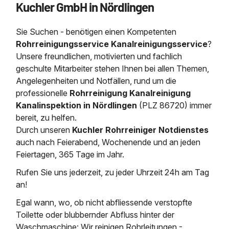
Kuchler GmbH in Nördlingen
Saugbagger / Luftförderanlage
Entleerung und Reinigung 
Kanalreinigung
Fettabscheider Entleerun
Zertifikate / Bestätigunge
Saugbagger für Tiefbau m
Regenrückhaltebecken
Entsorgung
Kanalinspektion
Sie Suchen - benötigen einen Kompetenten
Saugbagger und Pumpen z
Grubenentleerung und Sa
Heizung / Sanitär
Fermenter-Entleerung
Rohrreinigungsservice Kanalreinigungsservice
?
Grubenentleerung
Unsere freundlichen, motivierten und fachlich
Sickerschacht Reinigung
Regenrückhaltebecken
geschulte Mitarbeiter stehen Ihnen bei allen Themen,
24h Notdienst
Entschlammung
Tiefbau
Angelegenheiten und Notfällen, rund um die
Abfallzwischenlager
Kosten Preise
professionelle
Rohrreinigung Kanalreinigung
Trockensaugen von Filtera
Austausch von Biofilterma
etc.
Kanalinspektion in Nördlingen
(PLZ 86720) immer
Unternehmen
Rohrreinigungsdienst
bereit, zu helfen.
Schießstandsanierung -
Weitere Services mit Luft
Durch unseren
Kuchler Rohrreiniger Notdienstes
Geschosssandfang
Wasserhaltung Umpumpe
auch nach Feierabend, Wochenende und an jeden
Stellenangebote
Mobile Schlamm-Entwäss
Feiertagen, 365 Tage im Jahr.
Dükerreinigung Beckenrei
Rufen Sie uns jederzeit, zu jeder Uhrzeit 24h am Tag
Kontakt
an!
Egal wann, wo, ob nicht abfliessende verstopfte
Toilette oder blubbernder Abfluss hinter der
Waschmaschine: Wir reinigen Rohrleitungen -