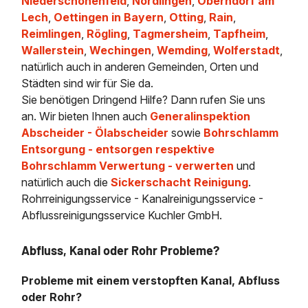
Niederschönenfeld
,
Nördlingen
,
Oberndorf am
Lech
,
Oettingen in Bayern
,
Otting
,
Rain
,
Reimlingen
,
Rögling
,
Tagmersheim
,
Tapfheim
,
Wallerstein
,
Wechingen
,
Wemding
,
Wolferstadt
,
natürlich auch in anderen Gemeinden, Orten und
Städten sind wir für Sie da.
Sie benötigen Dringend Hilfe? Dann rufen Sie uns
an. Wir bieten Ihnen auch
Generalinspektion
Abscheider - Ölabscheider
sowie
Bohrschlamm
Entsorgung - entsorgen respektive
Bohrschlamm Verwertung - verwerten
und
natürlich auch die
Sickerschacht Reinigung
.
Rohrreinigungsservice - Kanalreinigungsservice -
Abflussreinigungsservice Kuchler GmbH.
Abfluss, Kanal oder Rohr Probleme?
Probleme mit einem verstopften Kanal, Abfluss
oder Rohr?