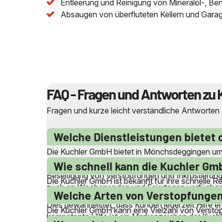
Entleerung und Reinigung von Mineralöl-, Be
Absaugen von überfluteten Kellern und Gara
FAQ - Fragen und Antworten zu 
Fragen und kurze leicht verständliche Antworten
Welche Dienstleistungen bietet
Die Kuchler GmbH bietet in Mönchsdeggingen umf
Abwasserleitungen, Abflussleitungen und Druckroh
Wie schnell kann die Kuchler Gm
Beseitigung von Verstopfungen und Inkrustierun
Die Kuchler GmbH ist bekannt für ihre schnelle R
auch an Wochenenden und Feiertagen verfügbar i
können sie schnell vor Ort sein, um Probleme zu
Welche Arten von Verstopfungen
Dies gewährleistet, dass Kunden jederzeit Hilfe e
Die Kuchler GmbH kann eine Vielzahl von Versto
kompetente Hilfe ist ein Markenzeichen der Kuc
bei verstopften Waschmaschinen- und Spülmaschi