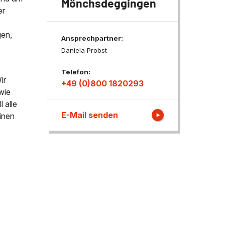
Mönchsdeggingen
er
ngen
gen,
Ansprechpartner:
Daniela Probst
Telefon:
ir
+49 (0)800 1820293
wie
 alle
E-Mail senden
inen