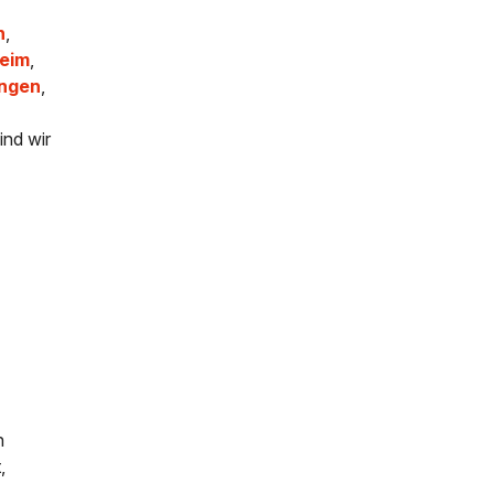
h
,
eim
,
ingen
,
ind wir
n
,