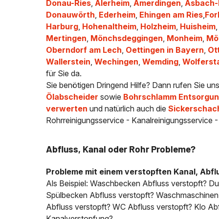
Donau-Ries
,
Alerheim
,
Amerdingen
,
Asbach
Donauwörth
,
Ederheim
,
Ehingen am Ries
,
For
Harburg
,
Hohenaltheim
,
Holzheim
,
Huisheim
Mertingen
,
Mönchsdeggingen
,
Monheim
,
Mö
Oberndorf am Lech
,
Oettingen in Bayern
,
Ot
Wallerstein
,
Wechingen
,
Wemding
,
Wolferst
für Sie da.
Sie benötigen Dringend Hilfe? Dann rufen Sie un
Ölabscheider
sowie
Bohrschlamm Entsorgung
verwerten
und natürlich auch die
Sickerschac
Rohrreinigungsservice - Kanalreinigungsservice 
Abfluss, Kanal oder Rohr Probleme?
Probleme mit einem verstopften Kanal, Abfl
Als Beispiel: Waschbecken Abfluss verstopft? D
Spülbecken Abfluss verstopft? Waschmaschinen A
Abfluss verstopft? WC Abfluss verstopft? Klo Abfl
Kanalverstopfung?