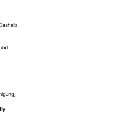
 Deshalb
 und
inigung,
lly
n