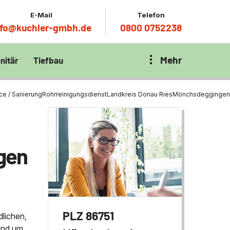
E-Mail
Telefon
nfo@kuchler-gmbh.de
0800 0752238
Mehr
nitär
Tiefbau
on Klärbecken
nitär
en per
ce / Sanierung
Rohrreinigungsdienst
Landkreis Donau Ries
Mönchsdeggingen
en Zentrum München
wässerung
ür Tiefbau
gen
ltebecken
ng
ces mit
chnik
t
PLZ 86751
dlichen,
rund um