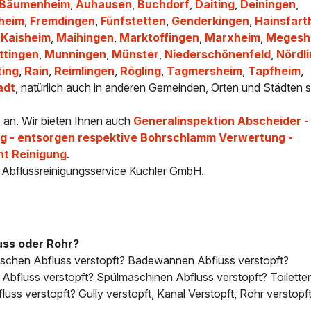
-Bäumenheim
,
Auhausen
,
Buchdorf
,
Daiting
,
Deiningen
,
heim
,
Fremdingen
,
Fünfstetten
,
Genderkingen
,
Hainsfart
,
Kaisheim
,
Maihingen
,
Marktoffingen
,
Marxheim
,
Megesh
ttingen
,
Munningen
,
Münster
,
Niederschönenfeld
,
Nördl
ting
,
Rain
,
Reimlingen
,
Rögling
,
Tagmersheim
,
Tapfheim
,
adt
, natürlich auch in anderen Gemeinden, Orten und Städten s
s an. Wir bieten Ihnen auch
Generalinspektion Abscheider -
 - entsorgen respektive Bohrschlamm Verwertung -
ht Reinigung
.
- Abflussreinigungsservice Kuchler GmbH.
uss oder Rohr?
uschen Abfluss verstopft? Badewannen Abfluss verstopft?
bfluss verstopft? Spülmaschinen Abfluss verstopft? Toilette
uss verstopft? Gully verstopft, Kanal Verstopft, Rohr verstopft