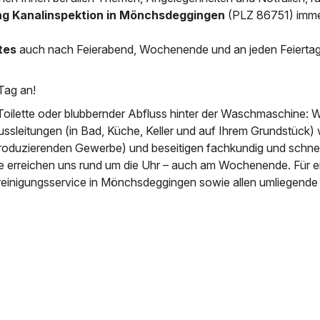
ung Kanalinspektion in Mönchsdeggingen
(PLZ 86751) imm
News & Aktuelles
Zertifikate / Bestätigu
tes
auch nach Feierabend, Wochenende und an jeden Feierta
Tag an!
Toilette oder blubbernder Abfluss hinter der Waschmaschine: W
ussleitungen (in Bad, Küche, Keller und auf Ihrem Grundstück) 
roduzierenden Gewerbe) und beseitigen fachkundig und schnell
ie erreichen uns rund um die Uhr – auch am Wochenende. Für e
rreinigungsservice in Mönchsdeggingen sowie allen umliegende