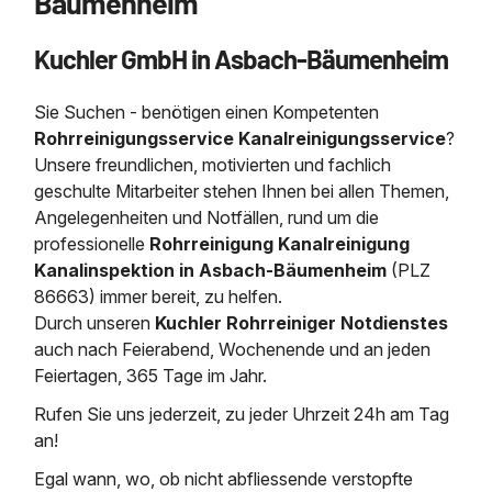
Bäumenheim
Saugbagger / Luftförderanlage
Entleerung und Reinigung 
Kanalreinigung
Fettabscheider Entleerun
Zertifikate / Bestätigunge
Saugbagger für Tiefbau m
Regenrückhaltebecken
Entsorgung
Kuchler GmbH in Asbach-Bäumenheim
Kanalinspektion
Saugbagger und Pumpen z
Grubenentleerung und Sa
Heizung / Sanitär
Fermenter-Entleerung
Grubenentleerung
Sie Suchen - benötigen einen Kompetenten
Sickerschacht Reinigung
Regenrückhaltebecken
Rohrreinigungsservice Kanalreinigungsservice
?
24h Notdienst
Entschlammung
Tiefbau
Unsere freundlichen, motivierten und fachlich
Abfallzwischenlager
geschulte Mitarbeiter stehen Ihnen bei allen Themen,
Kosten Preise
Trockensaugen von Filtera
Angelegenheiten und Notfällen, rund um die
Austausch von Biofilterma
etc.
Unternehmen
Rohrreinigungsdienst
professionelle
Rohrreinigung Kanalreinigung
Schießstandsanierung -
Weitere Services mit Luft
Kanalinspektion in Asbach-Bäumenheim
(PLZ
Geschosssandfang
Wasserhaltung Umpumpe
86663) immer bereit, zu helfen.
Stellenangebote
Durch unseren
Kuchler Rohrreiniger Notdienstes
Mobile Schlamm-Entwäss
Dükerreinigung Beckenrei
auch nach Feierabend, Wochenende und an jeden
Feiertagen, 365 Tage im Jahr.
Kontakt
Rufen Sie uns jederzeit, zu jeder Uhrzeit 24h am Tag
an!
Egal wann, wo, ob nicht abfliessende verstopfte