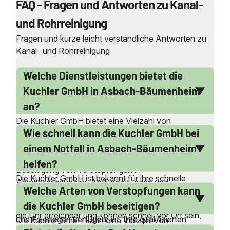
FAQ - Fragen und Antworten zu Kanal-
und Rohrreinigung
Fragen und kurze leicht verständliche Antworten zu
Kanal- und Rohrreinigung
Welche Dienstleistungen bietet die
Kuchler GmbH in Asbach-Bäumenheim
an?
Die Kuchler GmbH bietet eine Vielzahl von
Wie schnell kann die Kuchler GmbH bei
Dienstleistungen in Asbach-Bäumenheim an,
darunter professionelle Rohrreinigung, Kanalreinigung
einem Notfall in Asbach-Bäumenheim
und Kanalinspektion. Sie sind spezialisiert auf die
helfen?
Beseitigung von Verstopfungen in
Die Kuchler GmbH ist bekannt für ihre schnelle
Abwasserleitungen, Abflussleitungen und
Welche Arten von Verstopfungen kann
Reaktionszeit bei Notfällen in Asbach-Bäumenheim.
Druckrohrleitungen. Zusätzlich bieten sie einen 24-
Dank ihres 24-Stunden-Notdienstes sind sie rund um
die Kuchler GmbH beseitigen?
Stunden-Notdienst an, der auch an Wochenenden
die Uhr erreichbar und können schnell vor Ort sein,
und Feiertagen verfügbar ist. Ihre qualifizierten
Die Kuchler GmbH kann eine Vielzahl von
um Probleme wie verstopfte Toiletten oder Abflüsse