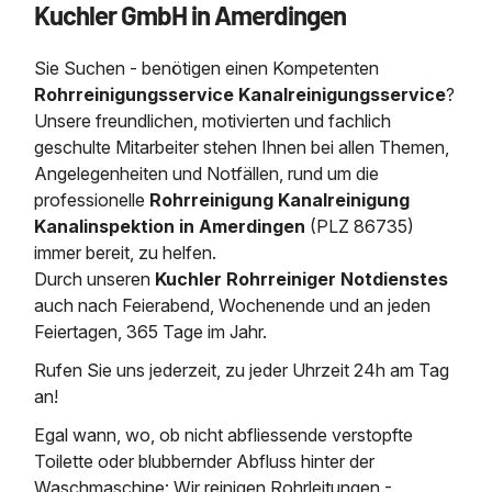
Kuchler GmbH in Amerdingen
Saugbagger / Luftförderanlage
Entleerung und Reinigung 
Kanalreinigung
Fettabscheider Entleerun
Zertifikate / Bestätigunge
Saugbagger für Tiefbau m
Regenrückhaltebecken
Entsorgung
Kanalinspektion
Sie Suchen - benötigen einen Kompetenten
Saugbagger und Pumpen z
Grubenentleerung und Sa
Heizung / Sanitär
Fermenter-Entleerung
Rohrreinigungsservice Kanalreinigungsservice
?
Grubenentleerung
Unsere freundlichen, motivierten und fachlich
Sickerschacht Reinigung
Regenrückhaltebecken
geschulte Mitarbeiter stehen Ihnen bei allen Themen,
24h Notdienst
Entschlammung
Tiefbau
Angelegenheiten und Notfällen, rund um die
Abfallzwischenlager
Kosten Preise
professionelle
Rohrreinigung Kanalreinigung
Trockensaugen von Filtera
Austausch von Biofilterma
etc.
Kanalinspektion in Amerdingen
(PLZ 86735)
Unternehmen
Rohrreinigungsdienst
immer bereit, zu helfen.
Schießstandsanierung -
Weitere Services mit Luft
Durch unseren
Kuchler Rohrreiniger Notdienstes
Geschosssandfang
Wasserhaltung Umpumpe
auch nach Feierabend, Wochenende und an jeden
Stellenangebote
Mobile Schlamm-Entwäss
Feiertagen, 365 Tage im Jahr.
Dükerreinigung Beckenrei
Rufen Sie uns jederzeit, zu jeder Uhrzeit 24h am Tag
Kontakt
an!
Egal wann, wo, ob nicht abfliessende verstopfte
Toilette oder blubbernder Abfluss hinter der
Waschmaschine: Wir reinigen Rohrleitungen -