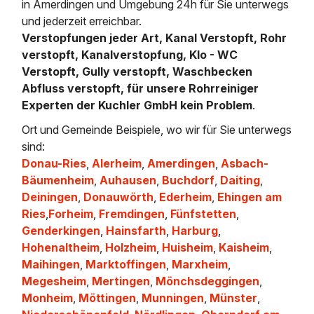
in Amerdingen und Umgebung 24h für Sie unterwegs
und jederzeit erreichbar.
Verstopfungen jeder Art, Kanal Verstopft, Rohr
verstopft, Kanalverstopfung, Klo - WC
Verstopft, Gully verstopft, Waschbecken
Abfluss verstopft, für unsere Rohrreiniger
Experten der Kuchler GmbH kein Problem
.
Ort und Gemeinde Beispiele, wo wir für Sie unterwegs
sind:
Donau-Ries
,
Alerheim
,
Amerdingen
,
Asbach-
Bäumenheim
,
Auhausen
,
Buchdorf
,
Daiting
,
Deiningen
,
Donauwörth
,
Ederheim
,
Ehingen am
Ries
,
Forheim
,
Fremdingen
,
Fünfstetten
,
Genderkingen
,
Hainsfarth
,
Harburg
,
Hohenaltheim
,
Holzheim
,
Huisheim
,
Kaisheim
,
Maihingen
,
Marktoffingen
,
Marxheim
,
Megesheim
,
Mertingen
,
Mönchsdeggingen
,
Monheim
,
Möttingen
,
Munningen
,
Münster
,