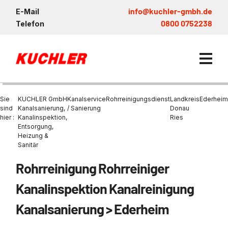
info@kuchler-gmbh.de
E-Mail
0800 0752238
Telefon
Sie
KUCHLER GmbH
Kanalservice
Rohrreinigungsdienst
Landkreis
Ederheim
sind
Kanalsanierung,
/ Sanierung
Donau
hier :
Kanalinspektion,
Ries
Entsorgung,
Kanalservice / Sanierung
Heizung &
Sanitär
Kanalsanierung
Entsorgung und Verwertun
Entleerung Entsorgung Öl
Heizung / Sanitär
KUCHLER GRUPPE
Bohrschlamm
Entsorgung
Rohrreinigung Rohrreiniger
Be- und Entkiesen von Fl
Großprofilsanierung
Wartung und Vollservice
Wärmepumpen Zentrum M
Nachhaltigkeit & Umwelt
Entsorgung von Kühlschmi
Kanalinspektion Kanalreinigung
Entleerung von Klärbecke
Schachtsanierung
Prüfung & Generalinspekt
Brückenentwässerung
Referenzen
Faultürmen per Saugbagg
Abscheider
Kanalsanierung > Ederheim
Chemisch physikalische
Behandlungsanlage
GFK - Schachtliner
Sanierung von Abscheide
News & Aktuelles
Entleerung und Aussaugen