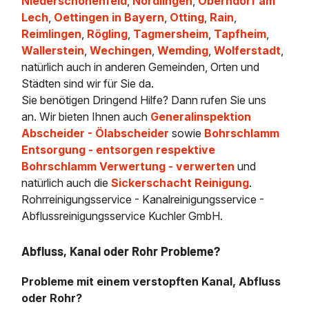
Niederschönenfeld
,
Nördlingen
,
Oberndorf am
Lech
,
Oettingen in Bayern
,
Otting
,
Rain
,
Reimlingen
,
Rögling
,
Tagmersheim
,
Tapfheim
,
Wallerstein
,
Wechingen
,
Wemding
,
Wolferstadt
,
natürlich auch in anderen Gemeinden, Orten und
Städten sind wir für Sie da.
Sie benötigen Dringend Hilfe? Dann rufen Sie uns
an. Wir bieten Ihnen auch
Generalinspektion
Abscheider - Ölabscheider
sowie
Bohrschlamm
Entsorgung - entsorgen respektive
Bohrschlamm Verwertung - verwerten
und
natürlich auch die
Sickerschacht Reinigung
.
Rohrreinigungsservice - Kanalreinigungsservice -
Abflussreinigungsservice Kuchler GmbH.
Abfluss, Kanal oder Rohr Probleme?
Probleme mit einem verstopften Kanal, Abfluss
oder Rohr?