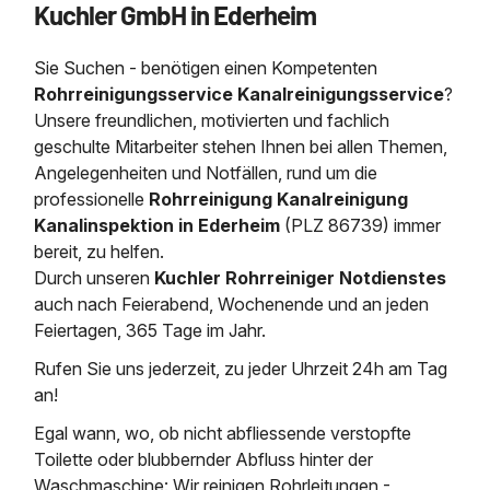
Kuchler GmbH in Ederheim
Saugbagger / Luftförderanlage
Entleerung und Reinigung 
Kanalreinigung
Fettabscheider Entleerun
Zertifikate / Bestätigunge
Saugbagger für Tiefbau m
Regenrückhaltebecken
Entsorgung
Kanalinspektion
Sie Suchen - benötigen einen Kompetenten
Saugbagger und Pumpen z
Grubenentleerung und Sa
Heizung / Sanitär
Fermenter-Entleerung
Rohrreinigungsservice Kanalreinigungsservice
?
Grubenentleerung
Unsere freundlichen, motivierten und fachlich
Sickerschacht Reinigung
Regenrückhaltebecken
geschulte Mitarbeiter stehen Ihnen bei allen Themen,
24h Notdienst
Entschlammung
Tiefbau
Angelegenheiten und Notfällen, rund um die
Abfallzwischenlager
Kosten Preise
professionelle
Rohrreinigung Kanalreinigung
Trockensaugen von Filtera
Austausch von Biofilterma
etc.
Kanalinspektion in Ederheim
(PLZ 86739) immer
Unternehmen
Rohrreinigungsdienst
bereit, zu helfen.
Schießstandsanierung -
Weitere Services mit Luft
Durch unseren
Kuchler Rohrreiniger Notdienstes
Geschosssandfang
Wasserhaltung Umpumpe
auch nach Feierabend, Wochenende und an jeden
Stellenangebote
Mobile Schlamm-Entwäss
Feiertagen, 365 Tage im Jahr.
Dükerreinigung Beckenrei
Rufen Sie uns jederzeit, zu jeder Uhrzeit 24h am Tag
Kontakt
an!
Egal wann, wo, ob nicht abfliessende verstopfte
Toilette oder blubbernder Abfluss hinter der
Waschmaschine: Wir reinigen Rohrleitungen -