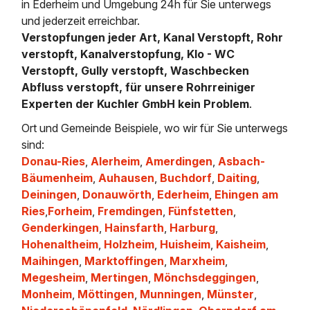
in Ederheim und Umgebung 24h für Sie unterwegs
und jederzeit erreichbar.
Verstopfungen jeder Art, Kanal Verstopft, Rohr
verstopft, Kanalverstopfung, Klo - WC
Verstopft, Gully verstopft, Waschbecken
Abfluss verstopft, für unsere Rohrreiniger
Experten der Kuchler GmbH kein Problem
.
Ort und Gemeinde Beispiele, wo wir für Sie unterwegs
sind:
Donau-Ries
,
Alerheim
,
Amerdingen
,
Asbach-
Bäumenheim
,
Auhausen
,
Buchdorf
,
Daiting
,
Deiningen
,
Donauwörth
,
Ederheim
,
Ehingen am
Ries
,
Forheim
,
Fremdingen
,
Fünfstetten
,
Genderkingen
,
Hainsfarth
,
Harburg
,
Hohenaltheim
,
Holzheim
,
Huisheim
,
Kaisheim
,
Maihingen
,
Marktoffingen
,
Marxheim
,
Megesheim
,
Mertingen
,
Mönchsdeggingen
,
Monheim
,
Möttingen
,
Munningen
,
Münster
,