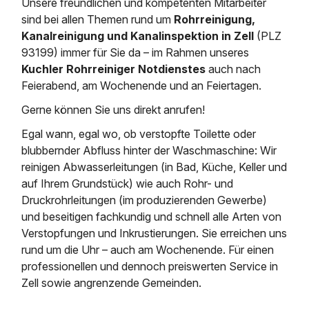
Unsere freundlichen und kompetenten Mitarbeiter
Saugbagger / Luftförderanlage
Entleerung und Reinigung 
Kanalreinigung
Fettabscheider Entleerun
Zertifikate / Bestätigunge
Saugbagger für Tiefbau m
sind bei allen Themen rund um
Rohrreinigung,
Regenrückhaltebecken
Entsorgung
Kanalreinigung und Kanalinspektion in Zell
(PLZ
Kanalinspektion
Saugbagger und Pumpen z
93199) immer für Sie da – im Rahmen unseres
Grubenentleerung und Sa
Heizung / Sanitär
Fermenter-Entleerung
Grubenentleerung
Kuchler Rohrreiniger Notdienstes
auch nach
Sickerschacht Reinigung
Regenrückhaltebecken
Feierabend, am Wochenende und an Feiertagen.
24h Notdienst
Entschlammung
Tiefbau
Gerne können Sie uns direkt anrufen!
Abfallzwischenlager
Kosten Preise
Trockensaugen von Filtera
Egal wann, egal wo, ob verstopfte Toilette oder
Austausch von Biofilterma
etc.
Unternehmen
blubbernder Abfluss hinter der Waschmaschine: Wir
Rohrreinigungsdienst
Schießstandsanierung -
reinigen Abwasserleitungen (in Bad, Küche, Keller und
Weitere Services mit Luft
Geschosssandfang
Wasserhaltung Umpumpe
auf Ihrem Grundstück) wie auch Rohr- und
Stellenangebote
Druckrohrleitungen (im produzierenden Gewerbe)
Mobile Schlamm-Entwäss
Dükerreinigung Beckenrei
und beseitigen fachkundig und schnell alle Arten von
Verstopfungen und Inkrustierungen. Sie erreichen uns
Kontakt
rund um die Uhr – auch am Wochenende. Für einen
professionellen und dennoch preiswerten Service in
Zell sowie angrenzende Gemeinden.