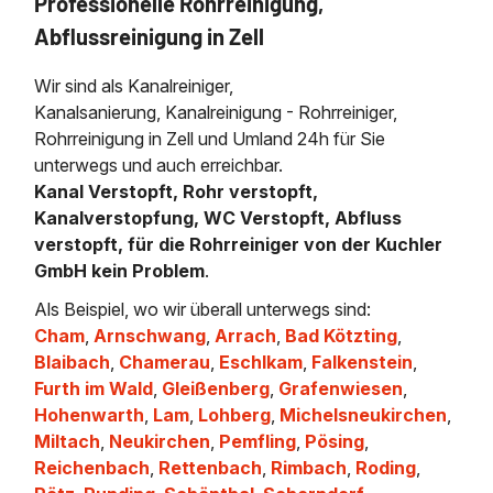
Professionelle Rohrreinigung,
Abflussreinigung in Zell
Wir sind als Kanalreiniger,
Kanalsanierung, Kanalreinigung - Rohrreiniger,
Rohrreinigung in Zell und Umland 24h für Sie
unterwegs und auch erreichbar.
Kanal Verstopft, Rohr verstopft,
Kanalverstopfung, WC Verstopft, Abfluss
verstopft, für die Rohrreiniger von der Kuchler
GmbH kein Problem
.
Als Beispiel, wo wir überall unterwegs sind:
Cham
,
Arnschwang
,
Arrach
,
Bad Kötzting
,
Blaibach
,
Chamerau
,
Eschlkam
,
Falkenstein
,
Furth im Wald
,
Gleißenberg
,
Grafenwiesen
,
Hohenwarth
,
Lam
,
Lohberg
,
Michelsneukirchen
,
Miltach
,
Neukirchen
,
Pemfling
,
Pösing
,
Reichenbach
,
Rettenbach
,
Rimbach
,
Roding
,