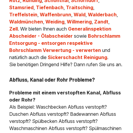
Rötz
,
Runding
,
Schönthal
,
Schorndorf
,
Stamsried
,
Tiefenbach
,
Traitsching
,
Treffelstein
,
Waffenbrunn
,
Wald
,
Walderbach
,
Waldmünchen
,
Weiding
,
Willmering
,
Zandt
,
Zell
. Wir bieten Ihnen auch
Generalinspektion
Abscheider - Ölabscheider
sowie
Bohrschlamm
Entsorgung - entsorgen respektive
Bohrschlamm Verwertung - verwerten
und
natürlich auch die
Sickerschacht Reinigung
.
Sie benötigen Dringend Hilfe? Dann rufen Sie uns an.
Abfluss, Kanal oder Rohr Probleme?
Probleme mit einem verstopften Kanal, Abfluss
oder Rohr?
Als Beispiel: Waschbecken Abfluss verstopft?
Duschen Abfluss verstopft? Badewannen Abfluss
verstopft? Spülbecken Abfluss verstopft?
Waschmaschinen Abfluss verstopft? Spülmaschinen