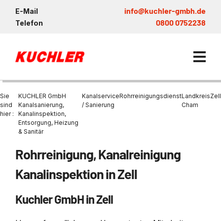
info@kuchler-gmbh.de
E-Mail
0800 0752238
Telefon
Sie
KUCHLER GmbH
Kanalservice
Rohrreinigungsdienst
Landkreis
Zell
sind
Kanalsanierung,
/ Sanierung
Cham
hier :
Kanalinspektion,
Entsorgung, Heizung
Kanalservice / Sanierung
& Sanitär
Kanalsanierung
Entsorgung und Verwertun
Entleerung Entsorgung Öl
Heizung / Sanitär
KUCHLER GRUPPE
Rohrreinigung, Kanalreinigung
Bohrschlamm
Entsorgung
Be- und Entkiesen von Fl
Großprofilsanierung
Wartung und Vollservice
Wärmepumpen Zentrum M
Nachhaltigkeit & Umwelt
Kanalinspektion in Zell
Entsorgung von Kühlschmi
Entleerung von Klärbecke
Schachtsanierung
Prüfung & Generalinspekt
Brückenentwässerung
Referenzen
Faultürmen per Saugbagg
Abscheider
Kuchler GmbH in Zell
Chemisch physikalische
Behandlungsanlage
GFK - Schachtliner
Sanierung von Abscheide
News & Aktuelles
Entleerung und Aussaugen