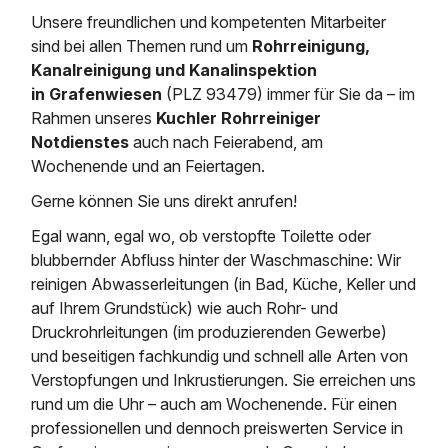
Saugbagger / Luftförderanlage
Entleerung und Reinigung 
Kanalreinigung
Fettabscheider Entleerun
Zertifikate / Bestätigunge
Saugbagger für Tiefbau m
Unsere freundlichen und kompetenten Mitarbeiter
Regenrückhaltebecken
Entsorgung
sind bei allen Themen rund um
Rohrreinigung,
Kanalinspektion
Saugbagger und Pumpen z
Kanalreinigung und Kanalinspektion
Grubenentleerung und Sa
Heizung / Sanitär
Fermenter-Entleerung
in Grafenwiesen
(PLZ 93479) immer für Sie da – im
Grubenentleerung
Rahmen unseres
Kuchler Rohrreiniger
Sickerschacht Reinigung
Regenrückhaltebecken
24h Notdienst
Notdienstes
auch nach Feierabend, am
Entschlammung
Tiefbau
Abfallzwischenlager
Wochenende und an Feiertagen.
Kosten Preise
Trockensaugen von Filtera
Austausch von Biofilterma
Gerne können Sie uns direkt anrufen!
etc.
Unternehmen
Rohrreinigungsdienst
Egal wann, egal wo, ob verstopfte Toilette oder
Schießstandsanierung -
Weitere Services mit Luft
Geschosssandfang
blubbernder Abfluss hinter der Waschmaschine: Wir
Wasserhaltung Umpumpe
Stellenangebote
reinigen Abwasserleitungen (in Bad, Küche, Keller und
Mobile Schlamm-Entwäss
Dükerreinigung Beckenrei
auf Ihrem Grundstück) wie auch Rohr- und
Druckrohrleitungen (im produzierenden Gewerbe)
Kontakt
und beseitigen fachkundig und schnell alle Arten von
Verstopfungen und Inkrustierungen. Sie erreichen uns
rund um die Uhr – auch am Wochenende. Für einen
professionellen und dennoch preiswerten Service in