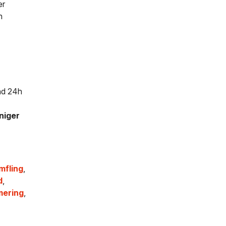
er
h
and 24h
niger
,
mfling
,
d
,
mering
,