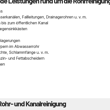
nde Leistungen rund um die Rohrreinigun
ss
kanälen, Fallleitungen, Drainagerohren u. v. m.
bis zum öffentlichen Kanal
Regensinkkästen
blagerungen
pern im Abwasserrohr
chte, Schlammfänge u. v. m.
nzin- und Fettabscheidern
gen
Rohr- und Kanalreinigung