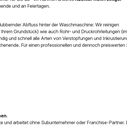
ende und an Feiertagen.
News & Aktuelles
Zertifikate / Bestätigu
blubbernder Abfluss hinter der Waschmaschine: Wir reinigen
f Ihrem Grundstück) wie auch Rohr- und Druckrohrleitungen (i
ig und schnell alle Arten von Verstopfungen und Inkrustierun
chenende. Für einen professionellen und dennoch preiswerten 
nen
.
e und arbeitet ohne Subunternehmer oder Franchise-Partner.