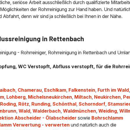
che, seriöse Arbeit ausschließlich durch qualifizierte Mitarbeit
 Möglichkeiten der Rohrreinigung zur Hand haben. Und natürlic
bfahrt, denn wir sind ja schließlich bei Ihnen in der Nähe.
flussreinigung in Rettenbach
lreinigung - Rohrreiniger, Rohrreinigung in Rettenbach und Uml
opfung, WC Verstopft, Abfluss verstopft, für die Rohrrei
laibach
,
Chamerau
,
Eschlkam
,
Falkenstein
,
Furth im Wald
am
,
Lohberg
,
Michelsneukirchen
,
Miltach
,
Neukirchen
,
Pe
,
Roding
,
Rötz
,
Runding
,
Schönthal
,
Schorndorf
,
Stamsrie
nbrunn
,
Wald
,
Walderbach
,
Waldmünchen
,
Weiding
,
Will
ektion Abscheider - Ölabscheider
sowie
Bohrschlamm
hlamm Verwertung - verwerten
und natürlich auch die