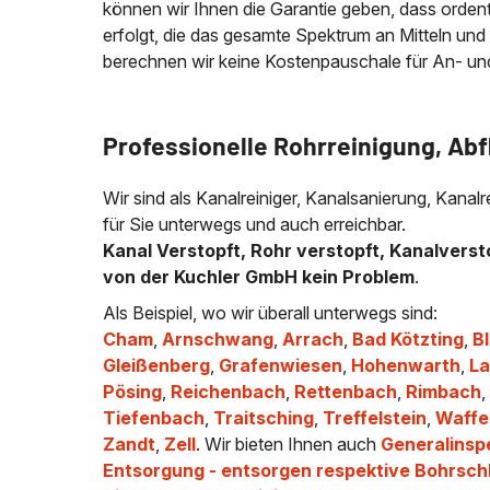
können wir Ihnen die Garantie geben, dass ordentli
erfolgt, die das gesamte Spektrum an Mitteln und
berechnen wir keine Kostenpauschale für An- und A
Professionelle Rohrreinigung, Ab
Wir sind als Kanalreiniger, Kanalsanierung, Kana
für Sie unterwegs und auch erreichbar.
Kanal Verstopft, Rohr verstopft, Kanalverst
von der Kuchler GmbH kein Problem
.
Als Beispiel, wo wir überall unterwegs sind:
Cham
,
Arnschwang
,
Arrach
,
Bad Kötzting
,
B
Gleißenberg
,
Grafenwiesen
,
Hohenwarth
,
L
Pösing
,
Reichenbach
,
Rettenbach
,
Rimbach
Tiefenbach
,
Traitsching
,
Treffelstein
,
Waffe
Zandt
,
Zell
. Wir bieten Ihnen auch
Generalinsp
Entsorgung - entsorgen respektive Bohrsc