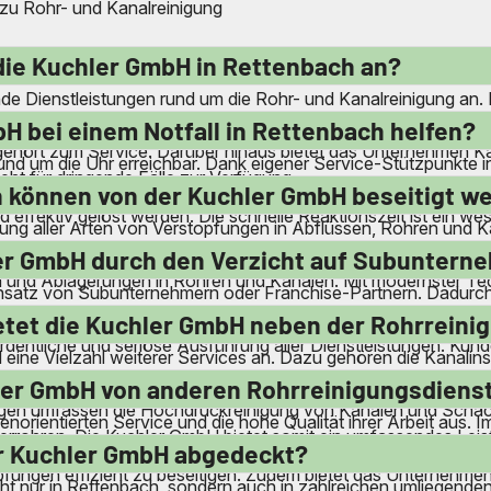
 zu Rohr- und Kanalreinigung
die Kuchler GmbH in Rettenbach an?
de Dienstleistungen rund um die Rohr- und Kanalreinigung an.
e die Beseitigung von Verstopfungen und Inkrustierungen. Auc
H bei einem Notfall in Rettenbach helfen?
ehört zum Service. Darüber hinaus bietet das Unternehmen Ka
und um die Uhr erreichbar. Dank eigener Service-Stützpunkte in
ht für dringende Fälle zur Verfügung.
nach Feierabend, am Wochenende und an Feiertagen zur Verfügun
 können von der Kuchler GmbH beseitigt w
d effektiv gelöst werden. Die schnelle Reaktionszeit ist ein we
tigung aller Arten von Verstopfungen in Abflüssen, Rohren und 
cken. Auch Verstopfungen in Waschmaschinen- und Spülmasc
ler GmbH durch den Verzicht auf Subuntern
und Ablagerungen in Rohren und Kanälen. Mit modernster Tech
nsatz von Subunternehmern oder Franchise-Partnern. Dadurch 
ellen. Alle Arbeiten werden von qualifizierten Mitarbeitern dur
etet die Kuchler GmbH neben der Rohrreini
ordentliche und seriöse Ausführung aller Dienstleistungen. Kun
 eine Vielzahl weiterer Services an. Dazu gehören die Kanalin
 von Anschlussleitungen. Das Unternehmen führt auch die Ent
hler GmbH von anderen Rohrreinigungsdiens
ungen umfassen die Hochdruckreinigung von Kanälen und Schä
norientierten Service und die hohe Qualität ihrer Arbeit aus. 
rohren. Die Kuchler GmbH bietet somit ein umfassendes Leis
rekte Kontrolle über die Arbeitsqualität ermöglicht. Die Mitarb
r Kuchler GmbH abgedeckt?
pfungen effizient zu beseitigen. Zudem bietet das Unternehm
icht nur in Rettenbach, sondern auch in zahlreichen umliegen