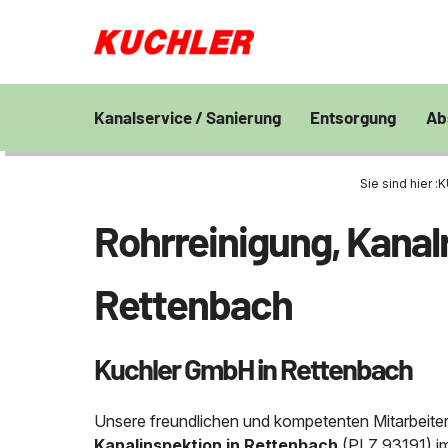
Kanalservice / Sanierung
Entsorgung
Ab
Kanalsanierung
Großprofilsanierung
Entsorgung und V
En
von Bohrschlamm
Sie sind hier :
K
Wa
GFK - Schachtliner
Kanalreinigung
Chemisch physikal
Pr
Rohrreinigung, Kanal
Grubenentleerung
24h Notdienst
Behandlungsanlag
Unternehmen
Sa
Rohrreinigungsdienst
Wasserhaltung
Grubenentleerung
Fe
Rettenbach
Umpumpen
Saugwagen
Stellenangebote
Abfallzwischenlag
Kuchler GmbH in Rettenbach
Kontakt
Schießstandsanier
Geschosssandfan
Unsere freundlichen und kompetenten Mitarbeiter
Kanalinspektion in Rettenbach
(PLZ 93191) i