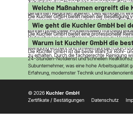
Anfahrtskosten. Diese Faktoren machen die Kuch
Arnschwang, Arrach, Bad Kötzting, Blaibach und 
Welche Maßnahmen ergreift die 
genannten Regionen agieren. Dies ermöglicht eine
Die Kuchler GmbH bietet neben der Beseitigung
der gesamten Region von den professionellen Die
regelmäßige Wartungsreinigungen von Anschluss
Wie geht die Kuchler GmbH bei d
können potenzielle Problemstellen frühzeitig e
Die Kuchler GmbH bietet eine professionelle Rein
Verkrustungen zu entfernen, bevor sie zu Verst
umfasst die vollständige Entleerung und Säuberun
Warum ist Kuchler GmbH die best
größere Probleme zu vermeiden.
Reinigung effizient und umweltfreundlich durch
Die Kuchler GmbH ist die beste Wahl für Rohr- un
zu erhalten. Durch die fachgerechte Reinigung wir
24-Stunden-Notdienst und schnellen Reaktionszeit
Subunternehmer, was eine hohe Arbeitsqualität g
Erfahrung, modernster Technik und kundenorient
© 2026
Kuchler GmbH
Zertifikate / Bestätigungen
Datenschutz
Im