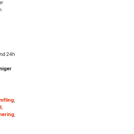
er
h
and 24h
niger
,
mfling
,
d
,
mering
,