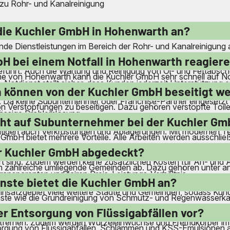
 zu Rohr- und Kanalreinigung
die Kuchler GmbH in Hohenwarth an?
de Dienstleistungen im Bereich der Rohr- und Kanalreinigung 
e die Beseitigung von Verstopfungen in Toiletten und Abflüss
bH bei einem Notfall in Hohenwarth reagier
führt. Auch die Wartung und Reinigung von Öl- und Fettabsche
e von Hohenwarth kann die Kuchler GmbH sehr schnell auf Not
otdienst stellt sicher, dass Kunden jederzeit Unterstützung e
n, erreichbar. Die qualifizierten Mitarbeiter sind darauf spezia
 können von der Kuchler GmbH beseitigt w
 Da keine Subunternehmer oder Franchise-Partner eingesetzt w
 von Verstopfungen zu beseitigen. Dazu gehören verstopfte To
rlässige Problemlösung.
ülmaschinen. Auch verstopfte Gullys und Kanäle werden schn
icht auf Subunternehmer bei der Kuchler G
eitigen auch Verkrustungen und Ablagerungen. Mit modernen 
mbH bietet mehrere Vorteile. Alle Arbeiten werden ausschließli
d hohe Qualität sicherstellt. Kunden profitieren von einer dire
r Kuchler GmbH abgedeckt?
rt sind. Zudem werden keine zusätzlichen Kosten für An- und A
 zahlreiche umliegende Gemeinden ab. Dazu gehören unter 
ransparenten und fairen Preis-Leistungs-Verhältnis.
tein und Furth im Wald. Auch in Orten wie Gleißenberg, Grafen
nste bietet die Kuchler GmbH an?
nsatzgebiet viele weitere Städte und Gemeinden, sodass Kunde
nste wie die Grundreinigung von Schmutz- und Regenwasserkan
und Regensinkkästen gehört zum Angebot. Nach Baufertigstell
er Entsorgung von Flüssigabfällen vor?
tfernen. Zudem werden Wurzeleinwüchse und Fremdkörper im A
orgung von Flüssigabfällen, Schlämmen und KSS-Emulsionen a