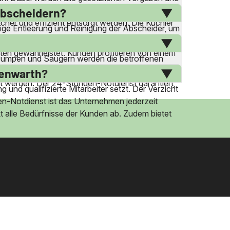
urch erfahrene Mitarbeiter, die über das
abscheidern?
her und effizient entsorgt werden. Die Kuchler
ige Entleerung und Reinigung der Abscheider, um
e Schäden oder Verschleiß. Durch die
ten gewährleistet. Kunden profitieren von einem
en Pumpen und Saugern werden die betroffenen
ll und gründlich durchgeführt wird. Zudem wird
henwarth?
t werden. Der 24-Stunden-Notdienst garantiert,
und qualifizierte Mitarbeiter setzt. Der Verzicht
en-Notdienst ist das Unternehmen jederzeit
kt alle Bedürfnisse der Kunden ab. Zudem bietet