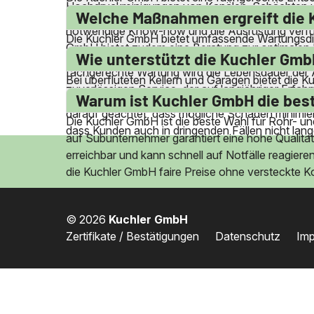
Hochdruckreinigungen von Kanälen, Schächten 
Umweltstandards eingehalten, um eine umweltfreun
Welche Maßnahmen ergreift die 
notwendige Know-how und die Ausrüstung verfügen
Die Kuchler GmbH bietet umfassende Wartungsdien
GmbH bietet zudem eine Beratung zur optimalen
deren Funktionstüchtigkeit sicherzustellen. Die
Wie unterstützt die Kuchler Gmb
fachgerechte Wartung wird die Lebensdauer der Ab
Bei überfluteten Kellern und Garagen bietet die 
zuverlässigen Service, der auf langjähriger Erfahr
Bereiche zügig von Wasser befreit. Die erfahrene
Warum ist Kuchler GmbH die best
darauf geachtet, dass mögliche Schäden minimier
Die Kuchler GmbH ist die beste Wahl für Rohr- und
dass Kunden auch in dringenden Fällen nicht lang
auf Subunternehmer garantiert eine hohe Qualität
erreichbar und kann schnell auf Notfälle reagier
die Kuchler GmbH faire Preise ohne versteckte K
© 2026
Kuchler GmbH
Zertifikate / Bestätigungen
Datenschutz
Im