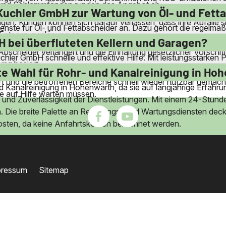
und Schlammfängen runden das Angebot ab.
dliche Entsorgung zu gewährleisten. Die Entsorgung erfolgt d
Kuchler GmbH zur Wartung von Öl- und Fett
. Kunden können sich darauf verlassen, dass ihre Abfälle sic
ste für Öl- und Fettabscheider an. Dazu gehört die regelmäß
 Entsorgungslösung an.
 Wartung umfasst auch die Überprüfung der Anlagen auf möglich
H bei überfluteten Kellern und Garagen?
scheider verlängert und die Einhaltung gesetzlicher Vorschrif
Kuchler GmbH schnelle und effektive Hilfe. Mit leistungsstark
ung basiert.
n Mitarbeiter sorgen dafür, dass die Entwässerung professione
e Wahl für Rohr- und Kanalreinigung in Ho
t und die betroffenen Bereiche schnell wieder nutzbar gemach
 Kanalreinigung in Hohenwarth, da sie auf langjährige Erfahrung 
e auf Hilfe warten müssen.
 und Zuverlässigkeit der Dienstleistungen. Mit einem 24-Stund
en. Die breite Palette an Reinigungs- und Wartungsdiensten dec
osten, da keine Anfahrtskosten berechnet werden.
pressum
Sitemap