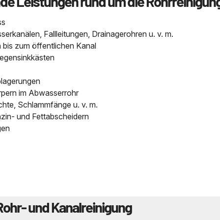
nde Leistungen rund um die Rohrreinigun
ss
kanälen, Fallleitungen, Drainagerohren u. v. m.
bis zum öffentlichen Kanal
Regensinkkästen
blagerungen
pern im Abwasserrohr
chte, Schlammfänge u. v. m.
nzin- und Fettabscheidern
gen
Rohr- und Kanalreinigung