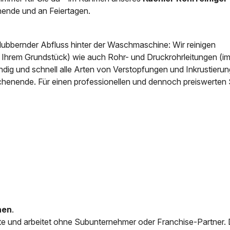
ende und an Feiertagen.
News & Aktuelles
Zertifikate / Bestätigu
blubbernder Abfluss hinter der Waschmaschine: Wir reinigen
f Ihrem Grundstück) wie auch Rohr- und Druckrohrleitungen (i
ig und schnell alle Arten von Verstopfungen und Inkrustierun
chenende. Für einen professionellen und dennoch preiswerten 
nen
.
e und arbeitet ohne Subunternehmer oder Franchise-Partner.