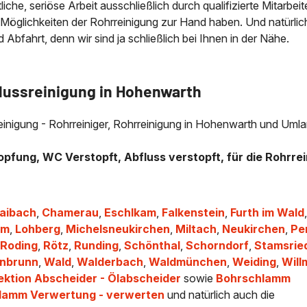
che, seriöse Arbeit ausschließlich durch qualifizierte Mitarbeit
 Möglichkeiten der Rohrreinigung zur Hand haben. Und natürlic
bfahrt, denn wir sind ja schließlich bei Ihnen in der Nähe.
flussreinigung in Hohenwarth
lreinigung - Rohrreiniger, Rohrreinigung in Hohenwarth und Uml
opfung, WC Verstopft, Abfluss verstopft, für die Rohrrei
laibach
,
Chamerau
,
Eschlkam
,
Falkenstein
,
Furth im Wald
am
,
Lohberg
,
Michelsneukirchen
,
Miltach
,
Neukirchen
,
Pe
,
Roding
,
Rötz
,
Runding
,
Schönthal
,
Schorndorf
,
Stamsrie
nbrunn
,
Wald
,
Walderbach
,
Waldmünchen
,
Weiding
,
Will
ektion Abscheider - Ölabscheider
sowie
Bohrschlamm
hlamm Verwertung - verwerten
und natürlich auch die