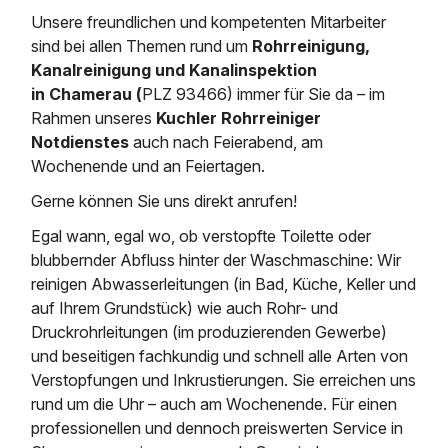
Saugbagger / Luftförderanlage
Entleerung und Reinigung 
Kanalreinigung
Fettabscheider Entleerun
Zertifikate / Bestätigunge
Saugbagger für Tiefbau m
Unsere freundlichen und kompetenten Mitarbeiter
Regenrückhaltebecken
Entsorgung
sind bei allen Themen rund um
Rohrreinigung,
Kanalinspektion
Saugbagger und Pumpen z
Kanalreinigung und Kanalinspektion
Grubenentleerung und Sa
Heizung / Sanitär
Fermenter-Entleerung
in Chamerau (
PLZ 93466) immer für Sie da – im
Grubenentleerung
Rahmen unseres
Kuchler Rohrreiniger
Sickerschacht Reinigung
Regenrückhaltebecken
24h Notdienst
Notdienstes
auch nach Feierabend, am
Entschlammung
Tiefbau
Abfallzwischenlager
Wochenende und an Feiertagen.
Kosten Preise
Trockensaugen von Filtera
Austausch von Biofilterma
Gerne können Sie uns direkt anrufen!
etc.
Unternehmen
Rohrreinigungsdienst
Egal wann, egal wo, ob verstopfte Toilette oder
Schießstandsanierung -
Weitere Services mit Luft
Geschosssandfang
blubbernder Abfluss hinter der Waschmaschine: Wir
Wasserhaltung Umpumpe
Stellenangebote
reinigen Abwasserleitungen (in Bad, Küche, Keller und
Mobile Schlamm-Entwäss
Dükerreinigung Beckenrei
auf Ihrem Grundstück) wie auch Rohr- und
Druckrohrleitungen (im produzierenden Gewerbe)
Kontakt
und beseitigen fachkundig und schnell alle Arten von
Verstopfungen und Inkrustierungen. Sie erreichen uns
rund um die Uhr – auch am Wochenende. Für einen
professionellen und dennoch preiswerten Service in