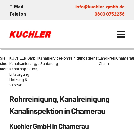
info@kuchler-gmbh.de
E-Mail
0800 0752238
Telefon
Sie
KUCHLER GmbH
Kanalservice
Rohrreinigungsdienst
Landkreis
Chamerau
sind
Kanalsanierung,
/ Sanierung
Cham
hier :
Kanalinspektion,
Entsorgung,
Kanalservice / Sanierung
Heizung &
Sanitär
Kanalsanierung
Entsorgung und Verwertun
Entleerung Entsorgung Öl
Heizung / Sanitär
KUCHLER GRUPPE
Bohrschlamm
Entsorgung
Rohrreinigung, Kanalreinigung
Be- und Entkiesen von Fl
Großprofilsanierung
Wartung und Vollservice
Wärmepumpen Zentrum M
Nachhaltigkeit & Umwelt
Entsorgung von Kühlschmi
Kanalinspektion in Chamerau
Entleerung von Klärbecke
Schachtsanierung
Prüfung & Generalinspekt
Brückenentwässerung
Referenzen
Faultürmen per Saugbagg
Abscheider
Chemisch physikalische
Kuchler GmbH in Chamerau
Behandlungsanlage
GFK - Schachtliner
Sanierung von Abscheide
News & Aktuelles
Entleerung und Aussaugen