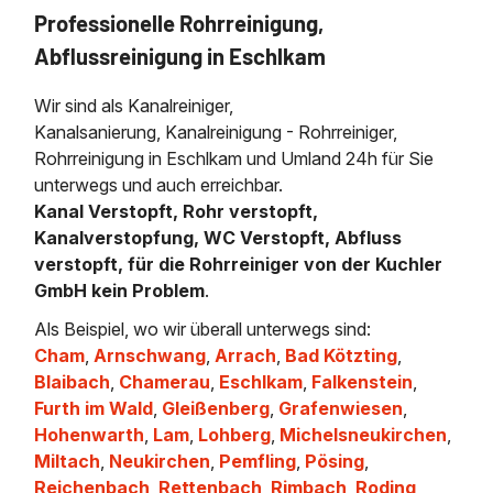
Professionelle Rohrreinigung,
Abflussreinigung in Eschlkam
Wir sind als Kanalreiniger,
Kanalsanierung, Kanalreinigung - Rohrreiniger,
Rohrreinigung in Eschlkam und Umland 24h für Sie
unterwegs und auch erreichbar.
Kanal Verstopft, Rohr verstopft,
Kanalverstopfung, WC Verstopft, Abfluss
verstopft, für die Rohrreiniger von der Kuchler
GmbH kein Problem
.
Als Beispiel, wo wir überall unterwegs sind:
Cham
,
Arnschwang
,
Arrach
,
Bad Kötzting
,
Blaibach
,
Chamerau
,
Eschlkam
,
Falkenstein
,
Furth im Wald
,
Gleißenberg
,
Grafenwiesen
,
Hohenwarth
,
Lam
,
Lohberg
,
Michelsneukirchen
,
Miltach
,
Neukirchen
,
Pemfling
,
Pösing
,
Reichenbach
,
Rettenbach
,
Rimbach
,
Roding
,