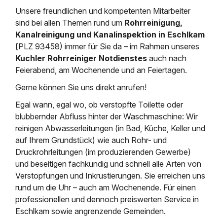
Saugbagger / Luftförderanlage
Entleerung und Reinigung 
Kanalreinigung
Fettabscheider Entleerun
Zertifikate / Bestätigunge
Saugbagger für Tiefbau m
Unsere freundlichen und kompetenten Mitarbeiter
Regenrückhaltebecken
Entsorgung
sind bei allen Themen rund um
Rohrreinigung,
Kanalinspektion
Saugbagger und Pumpen z
Kanalreinigung und Kanalinspektion in Eschlkam
Grubenentleerung und Sa
Heizung / Sanitär
Fermenter-Entleerung
(
PLZ 93458) immer für Sie da – im Rahmen unseres
Grubenentleerung
Kuchler Rohrreiniger Notdienstes
auch nach
Sickerschacht Reinigung
Regenrückhaltebecken
24h Notdienst
Feierabend, am Wochenende und an Feiertagen.
Entschlammung
Tiefbau
Abfallzwischenlager
Gerne können Sie uns direkt anrufen!
Kosten Preise
Trockensaugen von Filtera
Austausch von Biofilterma
etc.
Egal wann, egal wo, ob verstopfte Toilette oder
Unternehmen
Rohrreinigungsdienst
blubbernder Abfluss hinter der Waschmaschine: Wir
Schießstandsanierung -
Weitere Services mit Luft
Geschosssandfang
reinigen Abwasserleitungen (in Bad, Küche, Keller und
Wasserhaltung Umpumpe
Stellenangebote
auf Ihrem Grundstück) wie auch Rohr- und
Mobile Schlamm-Entwäss
Dükerreinigung Beckenrei
Druckrohrleitungen (im produzierenden Gewerbe)
und beseitigen fachkundig und schnell alle Arten von
Kontakt
Verstopfungen und Inkrustierungen. Sie erreichen uns
rund um die Uhr – auch am Wochenende. Für einen
professionellen und dennoch preiswerten Service in
Eschlkam sowie angrenzende Gemeinden.