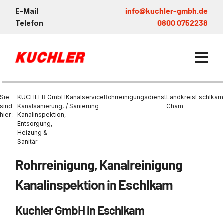
info@kuchler-gmbh.de
E-Mail
0800 0752238
Telefon
Sie
KUCHLER GmbH
Kanalservice
Rohrreinigungsdienst
Landkreis
Eschlkam
sind
Kanalsanierung,
/ Sanierung
Cham
hier :
Kanalinspektion,
Entsorgung,
Kanalservice / Sanierung
Heizung &
Sanitär
Kanalsanierung
Entsorgung und Verwertun
Entleerung Entsorgung Öl
Heizung / Sanitär
KUCHLER GRUPPE
Bohrschlamm
Entsorgung
Rohrreinigung, Kanalreinigung
Be- und Entkiesen von Fl
Großprofilsanierung
Wartung und Vollservice
Wärmepumpen Zentrum M
Nachhaltigkeit & Umwelt
Entsorgung von Kühlschmi
Kanalinspektion in Eschlkam
Entleerung von Klärbecke
Schachtsanierung
Prüfung & Generalinspekt
Brückenentwässerung
Referenzen
Faultürmen per Saugbagg
Abscheider
Chemisch physikalische
Kuchler GmbH in Eschlkam
Behandlungsanlage
GFK - Schachtliner
Sanierung von Abscheide
News & Aktuelles
Entleerung und Aussaugen