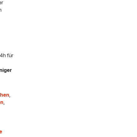
er
h
24h für
niger
chen
,
en
,
e