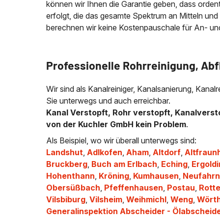
können wir Ihnen die Garantie geben, dass ordentli
erfolgt, die das gesamte Spektrum an Mitteln und
berechnen wir keine Kostenpauschale für An- und A
Professionelle Rohrreinigung, Abf
Wir sind als Kanalreiniger, Kanalsanierung, Kanal
Sie unterwegs und auch erreichbar.
Kanal Verstopft, Rohr verstopft, Kanalverst
von der Kuchler GmbH kein Problem
.
Als Beispiel, wo wir überall unterwegs sind:
Landshut
,
Adlkofen
,
Aham
,
Altdorf
,
Altfraun
Bruckberg
,
Buch am Erlbach
,
Eching
,
Ergold
Hohenthann
,
Kröning
,
Kumhausen
,
Neufahrn
Obersüßbach
,
Pfeffenhausen
,
Postau
,
Rotte
Vilsbiburg
,
Vilsheim
,
Weihmichl
,
Weng
,
Wörth
Generalinspektion Abscheider - Ölabscheid