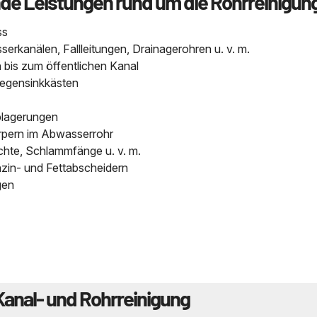
nde Leistungen rund um die Rohrreinigun
ss
kanälen, Fallleitungen, Drainagerohren u. v. m.
bis zum öffentlichen Kanal
Regensinkkästen
blagerungen
pern im Abwasserrohr
chte, Schlammfänge u. v. m.
nzin- und Fettabscheidern
gen
Kanal- und Rohrreinigung