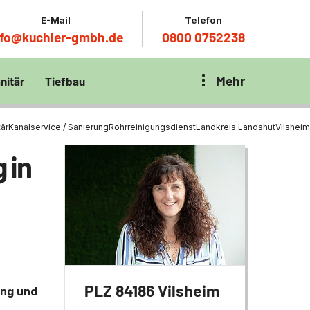
E-Mail
Telefon
nfo@kuchler-gmbh.de
0800 0752238
Mehr
nitär
Tiefbau
on Klärbecken
nitär
en per
är
Kanalservice / Sanierung
Rohrreinigungsdienst
Landkreis Landshut
Vilsheim
en Zentrum München
wässerung
 in
ür Tiefbau
ltebecken
ng
ces mit
chnik
t
PLZ 84186 Vilsheim
ung und