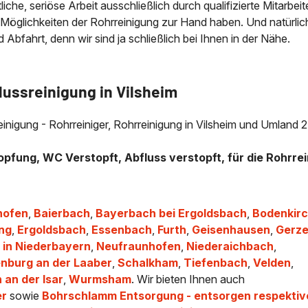
che, seriöse Arbeit ausschließlich durch qualifizierte Mitarbeit
 Möglichkeiten der Rohrreinigung zur Hand haben. Und natürlic
bfahrt, denn wir sind ja schließlich bei Ihnen in der Nähe.
lussreinigung in Vilsheim
reinigung - Rohrreiniger, Rohrreinigung in Vilsheim und Umland 
opfung, WC Verstopft, Abfluss verstopft, für die Rohrrei
hofen
,
Baierbach
,
Bayerbach bei Ergoldsbach
,
Bodenkir
ing
,
Ergoldsbach
,
Essenbach
,
Furth
,
Geisenhausen
,
Gerz
 in Niederbayern
,
Neufraunhofen
,
Niederaichbach
,
nburg an der Laaber
,
Schalkham
,
Tiefenbach
,
Velden
,
 an der Isar
,
Wurmsham
. Wir bieten Ihnen auch
er
sowie
Bohrschlamm Entsorgung - entsorgen respektiv