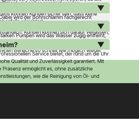
fizient und sicher gereinigt werden.
eit und Professionalität bei jedem Auftrag.
ttens können Kunden sicher sein, dass keine
 Dabei wird der Bohrschlamm fachgerecht
enfalls erleichtert.
 und das Know-how, um diesen Prozess effizient
erständlich. Kunden können sich darauf verlassen,
sstarken Pumpen wird das Wasser zügig entfernt,
Ablagerungen zu beseitigen. Die Experten der
sheim?
offenen Bereiche so schnell wie möglich wieder
ofessionellen Service bietet, der rund um die Uhr
ohe Qualität und Zuverlässigkeit garantiert. Mit
e Präsenz ermöglicht es, ohne zusätzliche
nstleistungen, wie die Reinigung von Öl- und