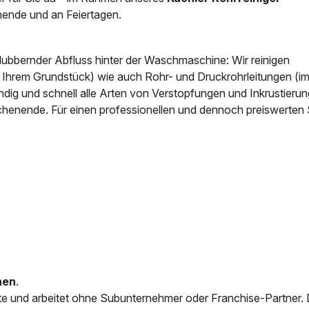
ende und an Feiertagen.
News & Aktuelles
Zertifikate / Bestätigu
blubbernder Abfluss hinter der Waschmaschine: Wir reinigen
f Ihrem Grundstück) wie auch Rohr- und Druckrohrleitungen (i
ig und schnell alle Arten von Verstopfungen und Inkrustierun
chenende. Für einen professionellen und dennoch preiswerten 
nen
.
e und arbeitet ohne Subunternehmer oder Franchise-Partner.