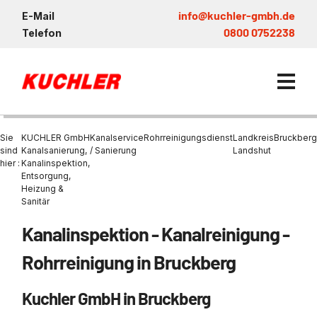
info@kuchler-gmbh.de
E-Mail
0800 0752238
Telefon
Sie
KUCHLER GmbH
Kanalservice
Rohrreinigungsdienst
Landkreis
Bruckberg
sind
Kanalsanierung,
/ Sanierung
Landshut
hier :
Kanalinspektion,
Entsorgung,
Kanalservice / Sanierung
Heizung &
Sanitär
Kanalsanierung
Entsorgung und Verwertun
Entleerung Entsorgung Öl
Heizung / Sanitär
KUCHLER GRUPPE
Bohrschlamm
Entsorgung
Kanalinspektion - Kanalreinigung -
Be- und Entkiesen von Fl
Großprofilsanierung
Wartung und Vollservice
Wärmepumpen Zentrum M
Nachhaltigkeit & Umwelt
Entsorgung von Kühlschmi
Rohrreinigung in Bruckberg
Entleerung von Klärbecke
Schachtsanierung
Prüfung & Generalinspekt
Brückenentwässerung
Referenzen
Faultürmen per Saugbagg
Abscheider
Chemisch physikalische
Kuchler GmbH in Bruckberg
Behandlungsanlage
GFK - Schachtliner
Sanierung von Abscheide
News & Aktuelles
Entleerung und Aussaugen