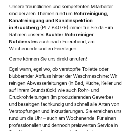
Saugbagger / Luftförderanlage
Entleerung und Reinigung 
Kanalreinigung
Fettabscheider Entleerun
Zertifikate / Bestätigunge
Saugbagger für Tiefbau m
Unsere freundlichen und kompetenten Mitarbeiter
Regenrückhaltebecken
Entsorgung
sind bei allen Themen rund um
Rohrreinigung,
Kanalinspektion
Saugbagger und Pumpen z
Kanalreinigung und Kanalinspektion
Grubenentleerung und Sa
Heizung / Sanitär
Fermenter-Entleerung
in Bruckberg
(PLZ 84079) immer für Sie da – im
Grubenentleerung
Rahmen unseres
Kuchler Rohrreiniger
Sickerschacht Reinigung
Regenrückhaltebecken
24h Notdienst
Notdienstes
auch nach Feierabend, am
Entschlammung
Tiefbau
Abfallzwischenlager
Wochenende und an Feiertagen.
Kosten Preise
Trockensaugen von Filtera
Austausch von Biofilterma
Gerne können Sie uns direkt anrufen!
etc.
Unternehmen
Rohrreinigungsdienst
Egal wann, egal wo, ob verstopfte Toilette oder
Schießstandsanierung -
Weitere Services mit Luft
Geschosssandfang
blubbernder Abfluss hinter der Waschmaschine: Wir
Wasserhaltung Umpumpe
Stellenangebote
reinigen Abwasserleitungen (in Bad, Küche, Keller und
Mobile Schlamm-Entwäss
Dükerreinigung Beckenrei
auf Ihrem Grundstück) wie auch Rohr- und
Druckrohrleitungen (im produzierenden Gewerbe)
Kontakt
und beseitigen fachkundig und schnell alle Arten von
Verstopfungen und Inkrustierungen. Sie erreichen uns
rund um die Uhr – auch am Wochenende. Für einen
professionellen und dennoch preiswerten Service in