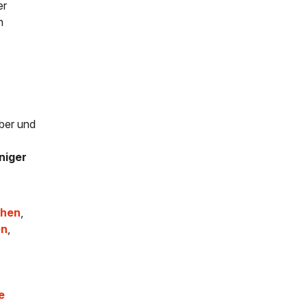
er
h
aber und
niger
chen
,
en
,
e