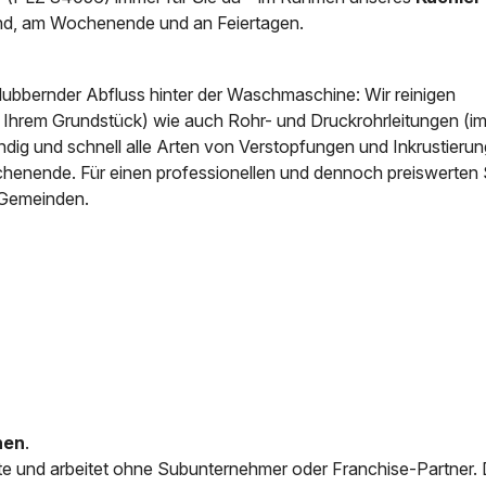
nd, am Wochenende und an Feiertagen.
News & Aktuelles
Zertifikate / Bestätigu
blubbernder Abfluss hinter der Waschmaschine: Wir reinigen
f Ihrem Grundstück) wie auch Rohr- und Druckrohrleitungen (i
ig und schnell alle Arten von Verstopfungen und Inkrustierun
chenende. Für einen professionellen und dennoch preiswerten 
 Gemeinden.
nen
.
e und arbeitet ohne Subunternehmer oder Franchise-Partner.