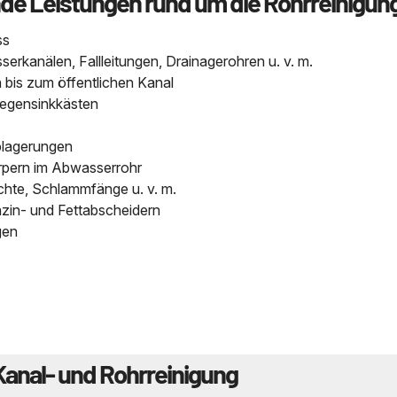
nde Leistungen rund um die Rohrreinigun
ss
kanälen, Fallleitungen, Drainagerohren u. v. m.
bis zum öffentlichen Kanal
Regensinkkästen
blagerungen
pern im Abwasserrohr
chte, Schlammfänge u. v. m.
nzin- und Fettabscheidern
gen
Kanal- und Rohrreinigung