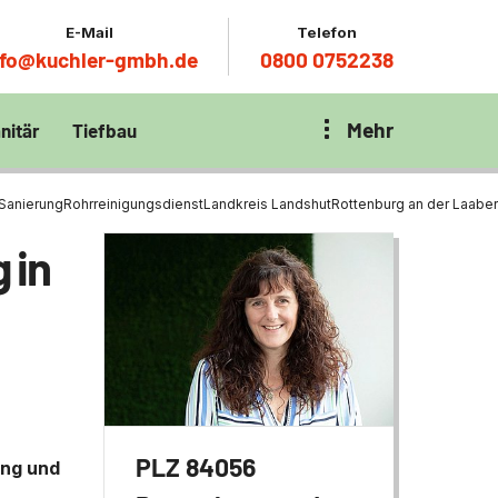
E-Mail
Telefon
nfo@kuchler-gmbh.de
0800 0752238
Mehr
nitär
Tiefbau
on Klärbecken
nitär
en per
 Sanierung
Rohrreinigungsdienst
Landkreis Landshut
Rottenburg an der Laaber
en Zentrum München
wässerung
 in
ür Tiefbau
ltebecken
ng
ces mit
chnik
t
PLZ 84056
ung und