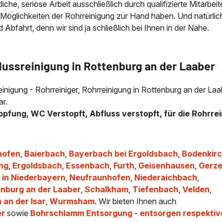
che, seriöse Arbeit ausschließlich durch qualifizierte Mitarbeit
 Möglichkeiten der Rohrreinigung zur Hand haben. Und natürlic
bfahrt, denn wir sind ja schließlich bei Ihnen in der Nähe.
lussreinigung in Rottenburg an der Laaber
reinigung - Rohrreiniger, Rohrreinigung in Rottenburg an der La
ar.
opfung, WC Verstopft, Abfluss verstopft, für die Rohrrei
hofen
,
Baierbach
,
Bayerbach bei Ergoldsbach
,
Bodenkir
ing
,
Ergoldsbach
,
Essenbach
,
Furth
,
Geisenhausen
,
Gerz
 in Niederbayern
,
Neufraunhofen
,
Niederaichbach
,
nburg an der Laaber
,
Schalkham
,
Tiefenbach
,
Velden
,
 an der Isar
,
Wurmsham
. Wir bieten Ihnen auch
er
sowie
Bohrschlamm Entsorgung - entsorgen respektiv