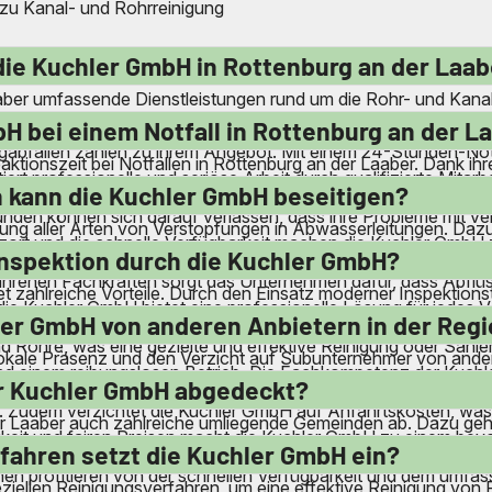
 zu Kanal- und Rohrreinigung
die Kuchler GmbH in Rottenburg an der Laab
aber umfassende Dienstleistungen rund um die Rohr- und Kana
gen in Bad, Küche und Keller sowie die Inspektion von Kanäl
H bei einem Notfall in Rottenburg an der L
igabfällen zählen zu ihrem Angebot. Mit einem 24-Stunden-No
eaktionszeit bei Notfällen in Rottenburg an der Laaber. Dank i
rt professionelle und seriöse Arbeit durch qualifizierte Mitarbe
 vor Ort sein. Der 24-Stunden-Notdienst ermöglicht es, auch
 kann die Kuchler GmbH beseitigen?
Kunden können sich darauf verlassen, dass ihre Probleme mit 
tigung aller Arten von Verstopfungen in Abwasserleitungen. Da
ort und die schnelle Verfügbarkeit machen die Kuchler GmbH zu
nen und Spülmaschinen. Auch hartnäckige Verkrustungen u
linspektion durch die Kuchler GmbH?
fahrenen Fachkräften sorgt das Unternehmen dafür, dass Abflüss
et zahlreiche Vorteile. Durch den Einsatz moderner Inspekti
die Kuchler GmbH bietet eine professionelle Lösung für jedes 
den. Dies verhindert größere Probleme und kostspielige Repara
ler GmbH von anderen Anbietern in der Reg
 Rohre, was eine gezielte und effektive Reinigung oder Sanier
lokale Präsenz und den Verzicht auf Subunternehmer von andere
 einem reibungslosen Betrieb. Die Fachkompetenz der Kuchler
g durch qualifizierte Mitarbeiter. Das Unternehmen bietet eine
r Kuchler GmbH abgedeckt?
ht. Zudem verzichtet die Kuchler GmbH auf Anfahrtskosten, wa
r Laaber auch zahlreiche umliegende Gemeinden ab. Dazu geh
gkeit und fairen Preisen macht die Kuchler GmbH zu einem bevo
der Region. Durch die strategisch platzierten Service-Stützpunk
fahren setzt die Kuchler GmbH ein?
onen profitieren von der schnellen Verfügbarkeit und dem umf
eziellen Reinigungsverfahren, um eine effektive Reinigung vo