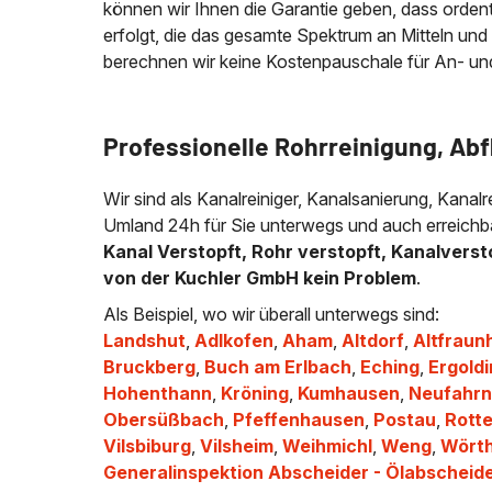
können wir Ihnen die Garantie geben, dass ordentli
erfolgt, die das gesamte Spektrum an Mitteln und
berechnen wir keine Kostenpauschale für An- und A
Professionelle Rohrreinigung, Abf
Wir sind als Kanalreiniger, Kanalsanierung, Kanal
Umland 24h für Sie unterwegs und auch erreichb
Kanal Verstopft, Rohr verstopft, Kanalverst
von der Kuchler GmbH kein Problem
.
Als Beispiel, wo wir überall unterwegs sind:
Landshut
,
Adlkofen
,
Aham
,
Altdorf
,
Altfraun
Bruckberg
,
Buch am Erlbach
,
Eching
,
Ergold
Hohenthann
,
Kröning
,
Kumhausen
,
Neufahrn
Obersüßbach
,
Pfeffenhausen
,
Postau
,
Rotte
Vilsbiburg
,
Vilsheim
,
Weihmichl
,
Weng
,
Wörth
Generalinspektion Abscheider - Ölabscheid