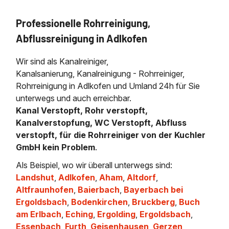
Professionelle Rohrreinigung,
Abflussreinigung in Adlkofen
Wir sind als Kanalreiniger,
Kanalsanierung, Kanalreinigung - Rohrreiniger,
Rohrreinigung in Adlkofen und Umland 24h für Sie
unterwegs und auch erreichbar.
Kanal Verstopft, Rohr verstopft,
Kanalverstopfung, WC Verstopft, Abfluss
verstopft, für die Rohrreiniger von der Kuchler
GmbH kein Problem
.
Als Beispiel, wo wir überall unterwegs sind:
Landshut
,
Adlkofen
,
Aham
,
Altdorf
,
Altfraunhofen
,
Baierbach
,
Bayerbach bei
Ergoldsbach
,
Bodenkirchen
,
Bruckberg
,
Buch
am Erlbach
,
Eching
,
Ergolding
,
Ergoldsbach
,
Essenbach
,
Furth
,
Geisenhausen
,
Gerzen
,