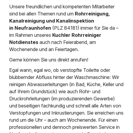
Saugbagger / Luftförderanlage
Entleerung und Reinigung 
Kanalreinigung
Fettabscheider Entleerun
Zertifikate / Bestätigunge
Saugbagger für Tiefbau m
Unsere freundlichen und kompetenten Mitarbeiter
Regenrückhaltebecken
Entsorgung
sind bei allen Themen rund um
Rohrreinigung,
Kanalinspektion
Saugbagger und Pumpen z
Kanalreinigung und Kanalinspektion
Grubenentleerung und Sa
Heizung / Sanitär
Fermenter-Entleerung
in Neufraunhofen
(PLZ 84181) immer für Sie da –
Grubenentleerung
im Rahmen unseres
Kuchler Rohrreiniger
Sickerschacht Reinigung
Regenrückhaltebecken
24h Notdienst
Notdienstes
auch nach Feierabend, am
Entschlammung
Tiefbau
Abfallzwischenlager
Wochenende und an Feiertagen.
Kosten Preise
Trockensaugen von Filtera
Austausch von Biofilterma
Gerne können Sie uns direkt anrufen!
etc.
Unternehmen
Rohrreinigungsdienst
Egal wann, egal wo, ob verstopfte Toilette oder
Schießstandsanierung -
Weitere Services mit Luft
Geschosssandfang
blubbernder Abfluss hinter der Waschmaschine: Wir
Wasserhaltung Umpumpe
Stellenangebote
reinigen Abwasserleitungen (in Bad, Küche, Keller und
Mobile Schlamm-Entwäss
Dükerreinigung Beckenrei
auf Ihrem Grundstück) wie auch Rohr- und
Druckrohrleitungen (im produzierenden Gewerbe)
Kontakt
und beseitigen fachkundig und schnell alle Arten von
Verstopfungen und Inkrustierungen. Sie erreichen uns
rund um die Uhr – auch am Wochenende. Für einen
professionellen und dennoch preiswerten Service in