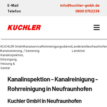
info@kuchler-gmbh.de
E-Mail
0800 0752238
Telefon
KUCHLER GmbH
Kanalservice
Rohrreinigungsdienst
Landkreis
Neufraunhofen
d
Kanalsanierung,
/ Sanierung
Landshut
Kanalinspektion,
Entsorgung,
Kanalservice / Sanierung
Heizung &
Sanitär
Kanalsanierung
Entsorgung und Verwertun
Entleerung Entsorgung Öl
Heizung / Sanitär
KUCHLER GRUPPE
Bohrschlamm
Entsorgung
Kanalinspektion - Kanalreinigung -
Be- und Entkiesen von Fl
Großprofilsanierung
Wartung und Vollservice
Wärmepumpen Zentrum M
Nachhaltigkeit & Umwelt
Entsorgung von Kühlschmi
Rohrreinigung in Neufraunhofen
Entleerung von Klärbecke
Schachtsanierung
Prüfung & Generalinspekt
Brückenentwässerung
Referenzen
Faultürmen per Saugbagg
Abscheider
Chemisch physikalische
Kuchler GmbH in Neufraunhofen
Behandlungsanlage
GFK - Schachtliner
Sanierung von Abscheide
News & Aktuelles
Entleerung und Aussaugen