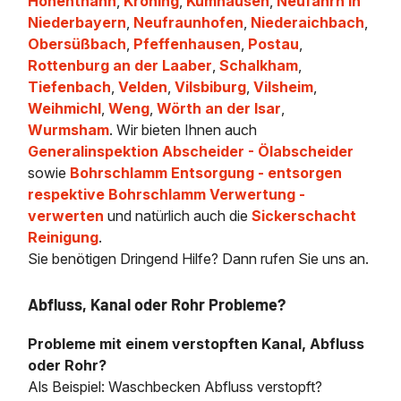
Hohenthann
,
Kröning
,
Kumhausen
,
Neufahrn in
Niederbayern
,
Neufraunhofen
,
Niederaichbach
,
Obersüßbach
,
Pfeffenhausen
,
Postau
,
Rottenburg an der Laaber
,
Schalkham
,
Tiefenbach
,
Velden
,
Vilsbiburg
,
Vilsheim
,
Weihmichl
,
Weng
,
Wörth an der Isar
,
Wurmsham
. Wir bieten Ihnen auch
Generalinspektion Abscheider - Ölabscheider
sowie
Bohrschlamm Entsorgung - entsorgen
respektive Bohrschlamm Verwertung -
verwerten
und natürlich auch die
Sickerschacht
Reinigung
.
Sie benötigen Dringend Hilfe? Dann rufen Sie uns an.
Abfluss, Kanal oder Rohr Probleme?
Probleme mit einem verstopften Kanal, Abfluss
oder Rohr?
Als Beispiel: Waschbecken Abfluss verstopft?