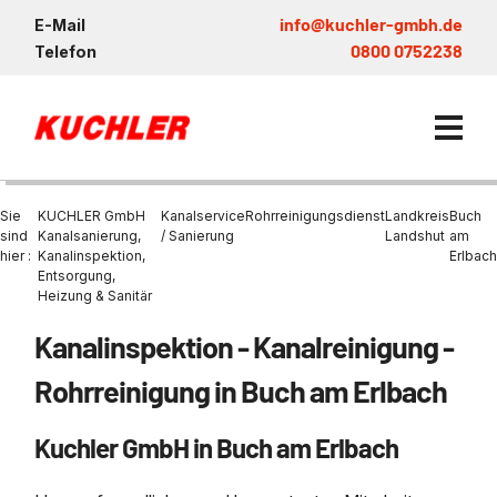
info@kuchler-gmbh.de
E-Mail
0800 0752238
Telefon
Sie
KUCHLER GmbH
Kanalservice
Rohrreinigungsdienst
Landkreis
Buch
sind
Kanalsanierung,
/ Sanierung
Landshut
am
hier :
Kanalinspektion,
Erlbach
Entsorgung,
Kanalservice / Sanierung
Heizung & Sanitär
Kanalsanierung
Entsorgung und Verwertun
Entleerung Entsorgung Öl
Heizung / Sanitär
KUCHLER GRUPPE
Kanalinspektion - Kanalreinigung -
Bohrschlamm
Entsorgung
Be- und Entkiesen von Fl
Großprofilsanierung
Wartung und Vollservice
Wärmepumpen Zentrum M
Nachhaltigkeit & Umwelt
Rohrreinigung in Buch am Erlbach
Entsorgung von Kühlschmi
Entleerung von Klärbecke
Schachtsanierung
Prüfung & Generalinspekt
Brückenentwässerung
Referenzen
Faultürmen per Saugbagg
Abscheider
Kuchler GmbH in Buch am Erlbach
Chemisch physikalische
Behandlungsanlage
GFK - Schachtliner
Sanierung von Abscheide
News & Aktuelles
Entleerung und Aussaugen