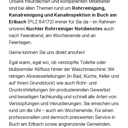
Unsere freundlichen und kompetenten Mitarbeiter
Saugbagger / Luftförderanlage
Entleerung und Reinigung 
Kanalreinigung
Fettabscheider Entleerun
Zertifikate / Bestätigunge
Saugbagger für Tiefbau m
sind bei allen Themen rund um
Rohrreinigung,
Regenrückhaltebecken
Entsorgung
Kanalreinigung und Kanalinspektion in Buch am
Kanalinspektion
Saugbagger und Pumpen z
Erlbach
(PLZ 84172) immer für Sie da – im Rahmen
Grubenentleerung und Sa
Heizung / Sanitär
Fermenter-Entleerung
Grubenentleerung
unseres
Kuchler Rohrreiniger Notdienstes
auch
Sickerschacht Reinigung
Regenrückhaltebecken
nach Feierabend, am Wochenende und an
24h Notdienst
Entschlammung
Tiefbau
Feiertagen.
Abfallzwischenlager
Kosten Preise
Gerne können Sie uns direkt anrufen!
Trockensaugen von Filtera
Austausch von Biofilterma
etc.
Unternehmen
Egal wann, egal wo, ob verstopfte Toilette oder
Rohrreinigungsdienst
Schießstandsanierung -
blubbernder Abfluss hinter der Waschmaschine: Wir
Weitere Services mit Luft
Geschosssandfang
Wasserhaltung Umpumpe
reinigen Abwasserleitungen (in Bad, Küche, Keller und
Stellenangebote
auf Ihrem Grundstück) wie auch Rohr- und
Mobile Schlamm-Entwäss
Dükerreinigung Beckenrei
Druckrohrleitungen (im produzierenden Gewerbe)
und beseitigen fachkundig und schnell alle Arten von
Kontakt
Verstopfungen und Inkrustierungen. Sie erreichen uns
rund um die Uhr – auch am Wochenende. Für einen
professionellen und dennoch preiswerten Service in
Buch am Erlbach sowie angrenzende Gemeinden.