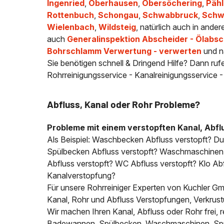
Ingenried
,
Oberhausen
,
Obersöchering
,
Pähl
Rottenbuch
,
Schongau
,
Schwabbruck
,
Schw
Wielenbach
,
Wildsteig
, natürlich auch in ande
auch
Generalinspektion Abscheider - Ölabsc
Bohrschlamm Verwertung - verwerten
und n
Sie benötigen schnell & Dringend Hilfe? Dann ruf
Rohrreinigungsservice - Kanalreinigungsservice 
Abfluss, Kanal oder Rohr Probleme?
Probleme mit einem verstopften Kanal, Abfl
Als Beispiel: Waschbecken Abfluss verstopft? D
Spülbecken Abfluss verstopft? Waschmaschinen A
Abfluss verstopft? WC Abfluss verstopft? Klo Abfl
Kanalverstopfung?
Für unsere Rohrreiniger Experten von Kuchler Gmb
Kanal, Rohr und Abfluss Verstopfungen, Verkrus
Wir machen Ihren Kanal, Abfluss oder Rohr frei
Badewannen, Spülbecken, Waschmaschinen, Spülm