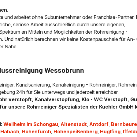
nen
.
e und arbeitet ohne Subunternehmer oder Franchise-Partner.
iche, seriöse Arbeit ausschließlich durch unsere eigenen,
e Spektrum an Mitteln und Möglichkeiten der Rohrreinigung -
n. Und natürlich berechnen wir keine Kostenpauschale für An-
der Nähe.
flussreinigung Wessobrunn
einiger, Kanalsanierung, Kanalreinigung - Rohrreiniger, Rohrrein
ebung 24h für Sie unterwegs und jederzeit erreichbar.
ohr verstopft, Kanalverstopfung, Klo - WC Verstopft, Gu
für unsere Rohrreiniger Spezialisten der Kuchler GmbH 
d:
Weilheim im Schongau
,
Altenstadt
,
Antdorf
,
Bernbeur
,
Habach
,
Hohenfurch
,
Hohenpeißenberg
,
Huglfing
,
Iffeld