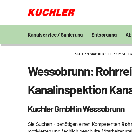
Kanalservice / Sanierung
Entsorgung
Ab
Kanalsanierung
Großprofilsanierung
Entsorgung und V
En
von Bohrschlamm
Sie sind hier :
KUCHLER GmbH Kanal
Wa
GFK - Schachtliner
Kanalreinigung
Chemisch physikal
Pr
Wessobrunn: Rohrrein
Grubenentleerung
24h Notdienst
Behandlungsanlag
Unternehmen
Sa
Rohrreinigungsdienst
Wasserhaltung
Grubenentleerung
Fe
Kanalinspektion Kana
Umpumpen
Saugwagen
Stellenangebote
Abfallzwischenlag
Kuchler GmbH in Wessobrunn
Kontakt
Schießstandsanier
Geschosssandfan
Sie Suchen - benötigen einen Kompetenten
Rohr
motivierten und fachlich geschulte Mitarbeiter s