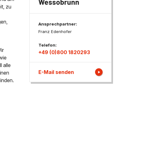
Wessobrunn
t, zu
ngen
gen,
Ansprechpartner:
Franz Edenhofer
Telefon:
ir
+49 (0)800 1820293
wie
 alle
E-Mail senden
inen
inden.