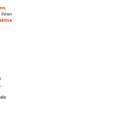
nn
,
n Ihnen
ektive
n
,
alle