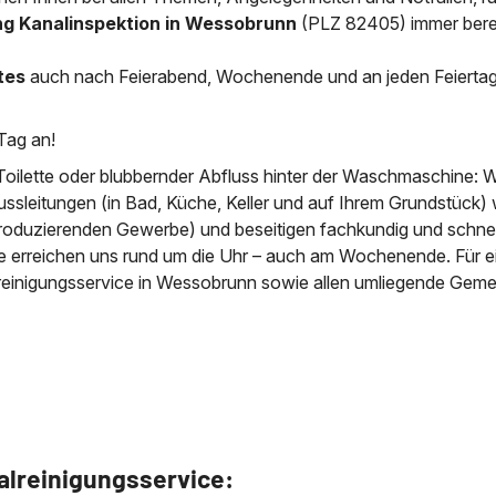
ng Kanalinspektion in Wessobrunn
(PLZ 82405) immer berei
News & Aktuelles
Zertifikate / Bestätigu
tes
auch nach Feierabend, Wochenende und an jeden Feierta
Tag an!
Toilette oder blubbernder Abfluss hinter der Waschmaschine: W
ussleitungen (in Bad, Küche, Keller und auf Ihrem Grundstück) 
roduzierenden Gewerbe) und beseitigen fachkundig und schnell
ie erreichen uns rund um die Uhr – auch am Wochenende. Für e
rreinigungsservice in Wessobrunn sowie allen umliegende Geme
alreinigungsservice: