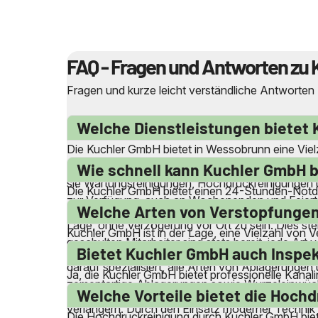
FAQ - Fragen und Antworten zu 
Fragen und kurze leicht verständliche Antworten
Welche Dienstleistungen bietet
Die Kuchler GmbH bietet in Wessobrunn eine Vielz
Kanalsanierung. Sie sind spezialisiert auf die B
Wie schnell kann Kuchler GmbH b
sie Wartungsreinigungen, Hochdruckreinigungen u
Die Kuchler GmbH bietet einen 24-Stunden-Notdie
zur Verfügung, auch an Wochenenden und Feiertag
oder an Feiertagen, sie sind jederzeit erreichbar 
Welche Arten von Verstopfungen
Lage, ohne Verzögerung vor Ort zu sein. Dies stel
Kuchler GmbH ist in der Lage, eine Vielzahl von
geschulten Mitarbeiter sind stets bereit, jede Art
Spülbecken. Sie können auch Verstopfungen in 
Bietet Kuchler GmbH auch Inspe
darauf spezialisiert, alle Arten von Ablagerungen
Ja, die Kuchler GmbH bietet professionelle Kana
zementartige Ablagerungen sowie Wurzeleinwüch
Diese Inspektionen sind ein wichtiger Bestandtei
Welche Vorteile bietet die Hoch
Abfluss- und Rohrprobleme.
verlängern. Durch den Einsatz moderner Technik
Die Hochdruckreinigung durch Kuchler GmbH bietet