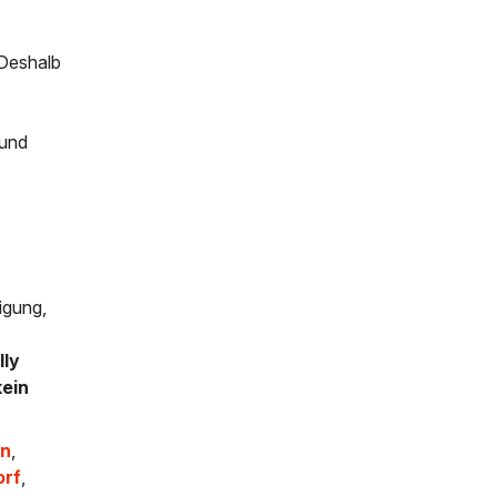
 Deshalb
 und
igung,
lly
kein
en
,
orf
,