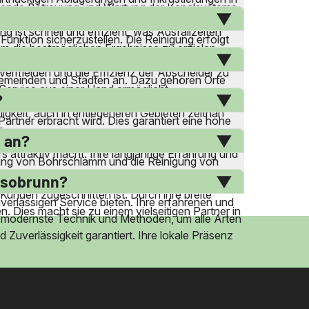
assende Betreuung und Wartung der Kanalsysteme.
inigung ohne chemische Zusätze. Sie ist ideal für
ist schnell und effizient, was Ausfallzeiten
nktion sicherzustellen. Die Reinigung erfolgt
um die bestmöglichen Ergebnisse zu erzielen.
spezialisierte Ausrüstung, um alle Rückstände
ermeiden und die Effizienz der Abscheider zu
 Gemeinden und Städten an. Dazu gehören Orte
Service aus einer Hand ermöglicht.
ihnen, schnell und effizient auf Anfragen zu
?
higkeit, auch in entlegeneren Gebieten zeitnah
tner erbracht wird. Dies garantiert eine hohe
n.
 bieten einen 24-Stunden-Notdienst an, der
 an?
s attraktiv macht. Ihre langjährige Erfahrung und
rgung von Bohrschlamm und die Reinigung von
Bohrschlamm an. Diese zusätzlichen
ssobrunn?
Kunden zugeschnitten ist. Durch ihre breite
erlässigen Service bieten. Ihre erfahrenen und
 Dies macht sie zu einem vielseitigen Partner in
den modernste Technik und Methoden, um alle Arten
Zuverlässigkeit garantiert. Ihre lokale Präsenz