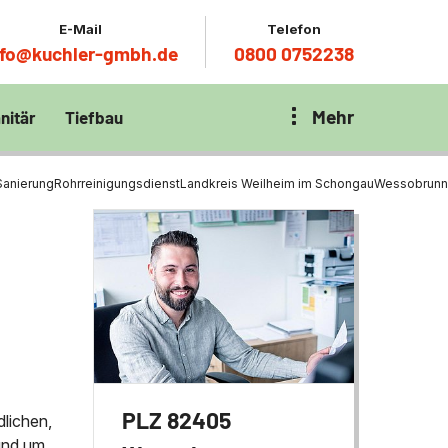
E-Mail
Telefon
nfo@kuchler-gmbh.de
0800 0752238
Mehr
nitär
Tiefbau
on Klärbecken
nitär
en per
Sanierung
Rohrreinigungsdienst
Landkreis Weilheim im Schongau
Wessobrunn
en Zentrum München
wässerung
ür Tiefbau
ltebecken
ng
ces mit
chnik
t
PLZ 82405
dlichen,
rund um