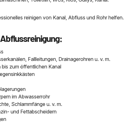
sionelles reinigen von Kanal, Abfluss und Rohr helfen.
 Abflussreinigung:
ss
kanälen, Fallleitungen, Drainagerohren u. v. m.
bis zum öffentlichen Kanal
Regensinkkästen
blagerungen
pern im Abwasserrohr
chte, Schlammfänge u. v. m.
nzin- und Fettabscheidern
gen