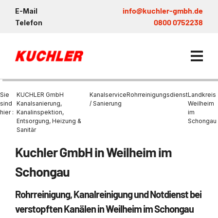
info@kuchler-gmbh.de
E-Mail
0800 0752238
Telefon
Sie
KUCHLER GmbH
Kanalservice
Rohrreinigungsdienst
Landkreis
sind
Kanalsanierung,
/ Sanierung
Weilheim
hier :
Kanalinspektion,
im
Entsorgung, Heizung &
Schongau
Kanalservice / Sanierung
Sanitär
Kanalsanierung
Entsorgung und Verwertun
Entleerung Entsorgung Öl
Heizung / Sanitär
KUCHLER GRUPPE
Kuchler GmbH in Weilheim im
Bohrschlamm
Entsorgung
Be- und Entkiesen von Fl
Großprofilsanierung
Wartung und Vollservice
Wärmepumpen Zentrum M
Nachhaltigkeit & Umwelt
Schongau
Entsorgung von Kühlschmi
Entleerung von Klärbecke
Schachtsanierung
Prüfung & Generalinspekt
Brückenentwässerung
Referenzen
Faultürmen per Saugbagg
Abscheider
Rohrreinigung, Kanalreinigung und Notdienst bei
Chemisch physikalische
Behandlungsanlage
GFK - Schachtliner
Sanierung von Abscheide
News & Aktuelles
verstopften Kanälen in Weilheim im Schongau
Entleerung und Aussaugen