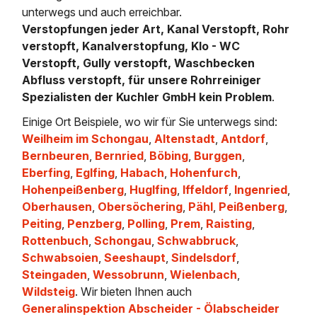
unterwegs und auch erreichbar.
Verstopfungen jeder Art, Kanal Verstopft, Rohr
verstopft, Kanalverstopfung, Klo - WC
Verstopft, Gully verstopft, Waschbecken
Abfluss verstopft, für unsere Rohrreiniger
Spezialisten der Kuchler GmbH kein Problem
.
Einige Ort Beispiele, wo wir für Sie unterwegs sind:
Weilheim im Schongau
,
Altenstadt
,
Antdorf
,
Bernbeuren
,
Bernried
,
Böbing
,
Burggen
,
Eberfing
,
Eglfing
,
Habach
,
Hohenfurch
,
Hohenpeißenberg
,
Huglfing
,
Iffeldorf
,
Ingenried
,
Oberhausen
,
Obersöchering
,
Pähl
,
Peißenberg
,
Peiting
,
Penzberg
,
Polling
,
Prem
,
Raisting
,
Rottenbuch
,
Schongau
,
Schwabbruck
,
Schwabsoien
,
Seeshaupt
,
Sindelsdorf
,
Steingaden
,
Wessobrunn
,
Wielenbach
,
Wildsteig
. Wir bieten Ihnen auch
Generalinspektion Abscheider - Ölabscheider