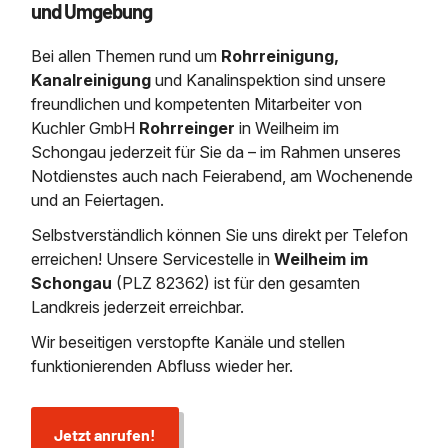
und Umgebung
Saugbagger / Luftförderanlage
Entleerung und Reinigung 
Kanalreinigung
Fettabscheider Entleerun
Zertifikate / Bestätigunge
Saugbagger für Tiefbau m
Regenrückhaltebecken
Entsorgung
Bei allen Themen rund um
Rohrreinigung,
Kanalinspektion
Saugbagger und Pumpen z
Grubenentleerung und Sa
Kanalreinigung
und Kanalinspektion sind unsere
Heizung / Sanitär
Fermenter-Entleerung
Grubenentleerung
freundlichen und kompetenten Mitarbeiter von
Sickerschacht Reinigung
Regenrückhaltebecken
Kuchler GmbH
Rohrreinger
in Weilheim im
24h Notdienst
Entschlammung
Tiefbau
Schongau jederzeit für Sie da – im Rahmen unseres
Abfallzwischenlager
Notdienstes auch nach Feierabend, am Wochenende
Kosten Preise
Trockensaugen von Filtera
Austausch von Biofilterma
und an Feiertagen.
etc.
Unternehmen
Rohrreinigungsdienst
Selbstverständlich können Sie uns direkt per Telefon
Schießstandsanierung -
Weitere Services mit Luft
erreichen! Unsere Servicestelle in
Weilheim im
Geschosssandfang
Wasserhaltung Umpumpe
Schongau
(PLZ 82362) ist für den gesamten
Stellenangebote
Mobile Schlamm-Entwäss
Dükerreinigung Beckenrei
Landkreis jederzeit erreichbar.
Wir beseitigen verstopfte Kanäle und stellen
Kontakt
funktionierenden Abfluss wieder her.
Jetzt anrufen!