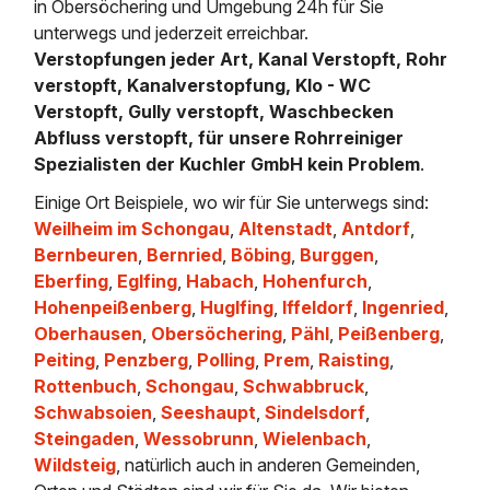
in Obersöchering und Umgebung 24h für Sie
unterwegs und jederzeit erreichbar.
Verstopfungen jeder Art, Kanal Verstopft, Rohr
verstopft, Kanalverstopfung, Klo - WC
Verstopft, Gully verstopft, Waschbecken
Abfluss verstopft, für unsere Rohrreiniger
Spezialisten der Kuchler GmbH kein Problem
.
Einige Ort Beispiele, wo wir für Sie unterwegs sind:
Weilheim im Schongau
,
Altenstadt
,
Antdorf
,
Bernbeuren
,
Bernried
,
Böbing
,
Burggen
,
Eberfing
,
Eglfing
,
Habach
,
Hohenfurch
,
Hohenpeißenberg
,
Huglfing
,
Iffeldorf
,
Ingenried
,
Oberhausen
,
Obersöchering
,
Pähl
,
Peißenberg
,
Peiting
,
Penzberg
,
Polling
,
Prem
,
Raisting
,
Rottenbuch
,
Schongau
,
Schwabbruck
,
Schwabsoien
,
Seeshaupt
,
Sindelsdorf
,
Steingaden
,
Wessobrunn
,
Wielenbach
,
Wildsteig
, natürlich auch in anderen Gemeinden,