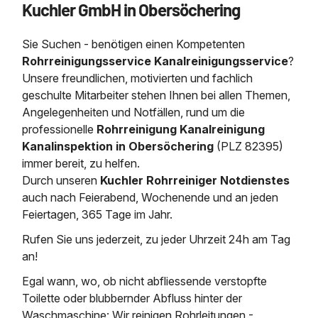
Kuchler GmbH in Obersöchering
Saugbagger / Luftförderanlage
Entleerung und Reinigung 
Kanalreinigung
Fettabscheider Entleerun
Zertifikate / Bestätigunge
Saugbagger für Tiefbau m
Regenrückhaltebecken
Entsorgung
Kanalinspektion
Sie Suchen - benötigen einen Kompetenten
Saugbagger und Pumpen z
Grubenentleerung und Sa
Heizung / Sanitär
Fermenter-Entleerung
Rohrreinigungsservice Kanalreinigungsservice
?
Grubenentleerung
Unsere freundlichen, motivierten und fachlich
Sickerschacht Reinigung
Regenrückhaltebecken
geschulte Mitarbeiter stehen Ihnen bei allen Themen,
24h Notdienst
Entschlammung
Tiefbau
Angelegenheiten und Notfällen, rund um die
Abfallzwischenlager
Kosten Preise
professionelle
Rohrreinigung Kanalreinigung
Trockensaugen von Filtera
Austausch von Biofilterma
etc.
Kanalinspektion in Obersöchering
(PLZ 82395)
Unternehmen
Rohrreinigungsdienst
immer bereit, zu helfen.
Schießstandsanierung -
Weitere Services mit Luft
Durch unseren
Kuchler Rohrreiniger Notdienstes
Geschosssandfang
Wasserhaltung Umpumpe
auch nach Feierabend, Wochenende und an jeden
Stellenangebote
Mobile Schlamm-Entwäss
Feiertagen, 365 Tage im Jahr.
Dükerreinigung Beckenrei
Rufen Sie uns jederzeit, zu jeder Uhrzeit 24h am Tag
Kontakt
an!
Egal wann, wo, ob nicht abfliessende verstopfte
Toilette oder blubbernder Abfluss hinter der
Waschmaschine: Wir reinigen Rohrleitungen -