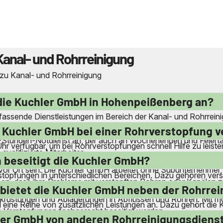
Kanal- und Rohrreinigung
 zu Kanal- und Rohrreinigung
 die Kuchler GmbH in Hohenpeißenberg an?
ssende Dienstleistungen im Bereich der Kanal- und Rohrreini
en und Druckrohrleitungen. Das Unternehmen beseitigt Verstop
er Kuchler GmbH bei einer Rohrverstopfung 
-Stunden-Notdienst an, der auch an Wochenenden und Feiertag
Uhr verfügbar, um bei Rohrverstopfungen schnell Hilfe zu leis
ualifizierte Mitarbeiter.
en in Anspruch genommen werden kann. Dank der eigenen Ser
 beseitigt die Kuchler GmbH?
vor Ort sein. Die Kuchler GmbH arbeitet ohne Subunternehmer, 
rstopfungen in unterschiedlichen Bereichen. Dazu gehören ver
en, dass ihre Probleme mit verstopften Rohren oder Kanälen z
ülmaschinen. Auch bei verstopften Gullys, Kanälen und Roh
bietet die Kuchler GmbH neben der Rohrrei
 Verkrustungen und Ablagerungen in Abflüssen und Rohren. Mit m
 eine Reihe von zusätzlichen Leistungen an. Dazu gehört die K
on Verstopfungen fachgerecht beseitigt werden.
. Das Unternehmen führt auch Wartungsreinigungen von Ansch
hler GmbH von anderen Rohrreinigungsdiens