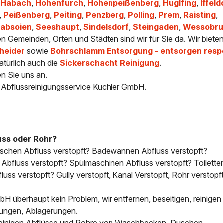
,
Habach
,
Hohenfurch
,
Hohenpeißenberg
,
Huglfing
,
Iffeld
,
Peißenberg
,
Peiting
,
Penzberg
,
Polling
,
Prem
,
Raisting
,
absoien
,
Seeshaupt
,
Sindelsdorf
,
Steingaden
,
Wessobru
ren Gemeinden, Orten und Städten sind wir für Sie da. Wir biete
heider
sowie
Bohrschlamm Entsorgung - entsorgen resp
atürlich auch die
Sickerschacht Reinigung
.
en Sie uns an.
- Abflussreinigungsservice Kuchler GmbH.
uss oder Rohr?
uschen Abfluss verstopft? Badewannen Abfluss verstopft?
bfluss verstopft? Spülmaschinen Abfluss verstopft? Toilette
uss verstopft? Gully verstopft, Kanal Verstopft, Rohr verstopft
H überhaupt kein Problem, wir entfernen, beseitigen, reinigen 
tungen, Ablagerungen.
, reinigen Abflüsse und Rohre von Waschbecken, Duschen,