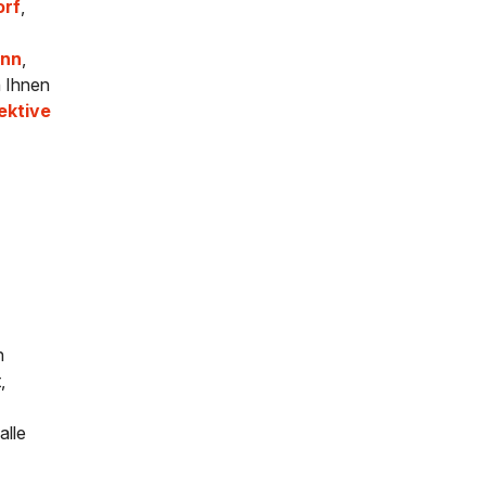
orf
,
nn
,
n Ihnen
ektive
n
,
alle