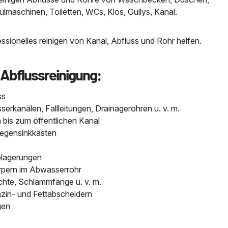
aschinen, Toiletten, WCs, Klos, Gullys, Kanal.
sionelles reinigen von Kanal, Abfluss und Rohr helfen.
 Abflussreinigung:
ss
kanälen, Fallleitungen, Drainagerohren u. v. m.
bis zum öffentlichen Kanal
Regensinkkästen
blagerungen
pern im Abwasserrohr
chte, Schlammfänge u. v. m.
nzin- und Fettabscheidern
gen