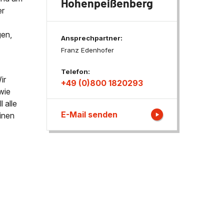
Hohenpeißenberg
er
ngen
gen,
Ansprechpartner:
Franz Edenhofer
Telefon:
ir
+49 (0)800 1820293
wie
 alle
E-Mail senden
inen