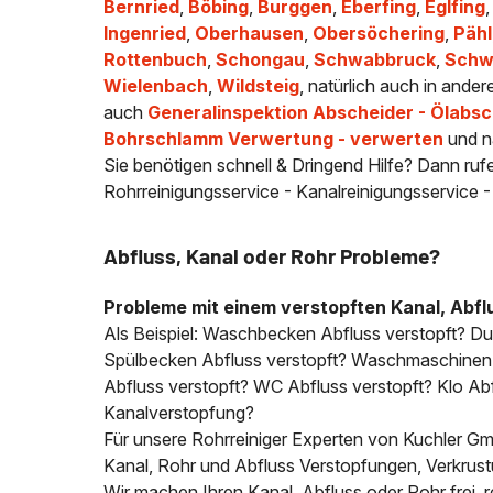
Bernried
,
Böbing
,
Burggen
,
Eberfing
,
Eglfing
Ingenried
,
Oberhausen
,
Obersöchering
,
Pähl
Rottenbuch
,
Schongau
,
Schwabbruck
,
Schw
Wielenbach
,
Wildsteig
, natürlich auch in ande
auch
Generalinspektion Abscheider - Ölabsc
Bohrschlamm Verwertung - verwerten
und n
Sie benötigen schnell & Dringend Hilfe? Dann ruf
Rohrreinigungsservice - Kanalreinigungsservice 
Abfluss, Kanal oder Rohr Probleme?
Probleme mit einem verstopften Kanal, Abfl
Als Beispiel: Waschbecken Abfluss verstopft? D
Spülbecken Abfluss verstopft? Waschmaschinen A
Abfluss verstopft? WC Abfluss verstopft? Klo Abfl
Kanalverstopfung?
Für unsere Rohrreiniger Experten von Kuchler Gmb
Kanal, Rohr und Abfluss Verstopfungen, Verkrus
Wir machen Ihren Kanal, Abfluss oder Rohr frei