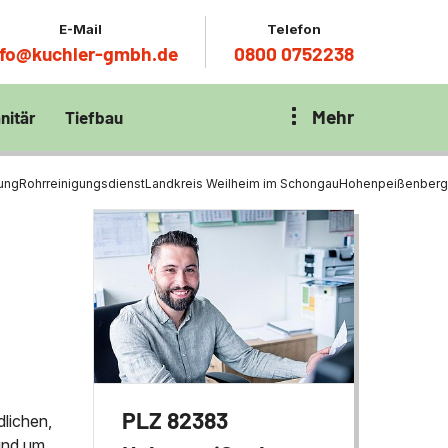
E-Mail
Telefon
nfo@kuchler-gmbh.de
0800 0752238
Mehr
nitär
Tiefbau
on Klärbecken
nitär
en per
rung
Rohrreinigungsdienst
Landkreis Weilheim im Schongau
Hohenpeißenberg
en Zentrum München
wässerung
ür Tiefbau
ltebecken
ng
ces mit
chnik
t
PLZ 82383
dlichen,
rund um