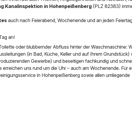
ng Kanalinspektion in Hohenpeißenberg
(PLZ 82383) imm
News & Aktuelles
Zertifikate / Bestätigu
tes
auch nach Feierabend, Wochenende und an jeden Feierta
Tag an!
Toilette oder blubbernder Abfluss hinter der Waschmaschine: W
ussleitungen (in Bad, Küche, Keller und auf Ihrem Grundstück) 
roduzierenden Gewerbe) und beseitigen fachkundig und schnell
ie erreichen uns rund um die Uhr – auch am Wochenende. Für e
reinigungsservice in Hohenpeißenberg sowie allen umliegende