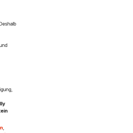
 Deshalb
 und
igung,
lly
kein
en
,