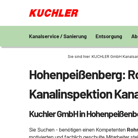
Kanalservice / Sanierung
Entsorgung
Ab
Kanalsanierung
Großprofilsanierung
Entsorgung und V
En
von Bohrschlamm
Sie sind hier :
KUCHLER GmbH Kanalsanie
Wa
GFK - Schachtliner
Kanalreinigung
Chemisch physikal
Pr
Hohenpeißenberg: Roh
Grubenentleerung
24h Notdienst
Behandlungsanlag
Unternehmen
Sa
Rohrreinigungsdienst
Wasserhaltung
Grubenentleerung
Fe
Kanalinspektion Kana
Umpumpen
Saugwagen
Stellenangebote
Abfallzwischenlag
Kuchler GmbH in Hohenpeißenb
Kontakt
Schießstandsanier
Geschosssandfan
Sie Suchen - benötigen einen Kompetenten
Rohr
motivierten und fachlich geschulte Mitarbeiter s