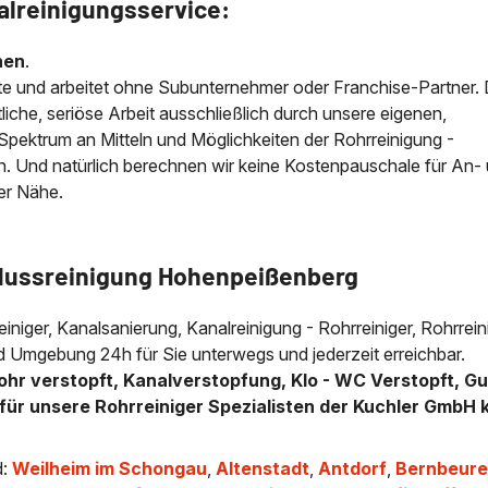
alreinigungsservice:
nen
.
e und arbeitet ohne Subunternehmer oder Franchise-Partner.
iche, seriöse Arbeit ausschließlich durch unsere eigenen,
e Spektrum an Mitteln und Möglichkeiten der Rohrreinigung -
n. Und natürlich berechnen wir keine Kostenpauschale für An-
der Nähe.
flussreinigung Hohenpeißenberg
einiger, Kanalsanierung, Kanalreinigung - Rohrreiniger, Rohrrein
d Umgebung 24h für Sie unterwegs und jederzeit erreichbar.
ohr verstopft, Kanalverstopfung, Klo - WC Verstopft, Gu
für unsere Rohrreiniger Spezialisten der Kuchler GmbH 
d:
Weilheim im Schongau
,
Altenstadt
,
Antdorf
,
Bernbeur