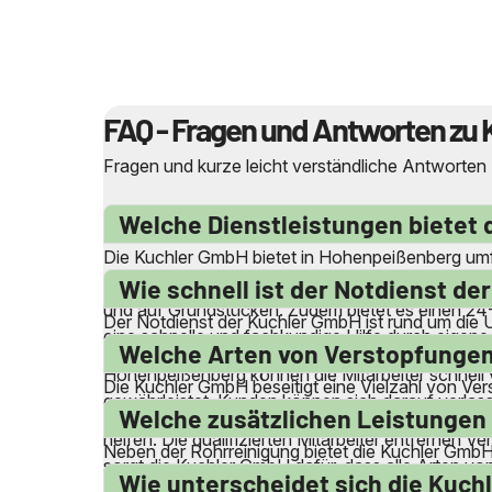
FAQ - Fragen und Antworten zu 
Fragen und kurze leicht verständliche Antworten
Welche Dienstleistungen bietet
Die Kuchler GmbH bietet in Hohenpeißenberg umfa
Reinigung von Abwasserleitungen, Abflussleitung
Wie schnell ist der Notdienst d
und auf Grundstücken. Zudem bietet es einen 24
Der Notdienst der Kuchler GmbH ist rund um die 
eine schnelle und fachkundige Hilfe durch eigene, q
Service, der auch an Wochenenden und Feiertag
Welche Arten von Verstopfungen
Hohenpeißenberg können die Mitarbeiter schnell 
Die Kuchler GmbH beseitigt eine Vielzahl von Ve
gewährleistet. Kunden können sich darauf verlass
Badewannen, Spülbecken, Waschmaschinen und Sp
Welche zusätzlichen Leistungen 
helfen. Die qualifizierten Mitarbeiter entfernen
Neben der Rohrreinigung bietet die Kuchler GmbH
sorgt die Kuchler GmbH dafür, dass alle Arten v
Reinigung von Schmutz- und Regenwasserkanälen
Wie unterscheidet sich die Kuc