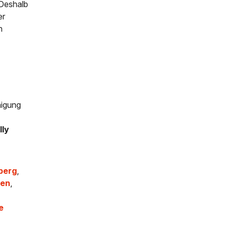
 Deshalb
er
h
nigung
lly
berg
,
fen
,
e