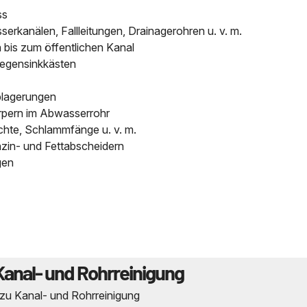
ss
kanälen, Fallleitungen, Drainagerohren u. v. m.
bis zum öffentlichen Kanal
Regensinkkästen
blagerungen
pern im Abwasserrohr
chte, Schlammfänge u. v. m.
nzin- und Fettabscheidern
gen
Kanal- und Rohrreinigung
 zu Kanal- und Rohrreinigung