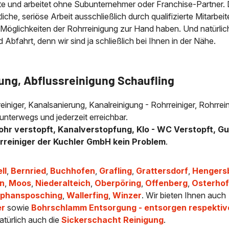
e und arbeitet ohne Subunternehmer oder Franchise-Partner.
che, seriöse Arbeit ausschließlich durch qualifizierte Mitarbeit
 Möglichkeiten der Rohrreinigung zur Hand haben. Und natürlic
bfahrt, denn wir sind ja schließlich bei Ihnen in der Nähe.
ung, Abflussreinigung Schaufling
reiniger, Kanalsanierung, Kanalreinigung - Rohrreiniger, Rohrrei
unterwegs und jederzeit erreichbar.
ohr verstopft, Kanalverstopfung, Klo - WC Verstopft, Gu
hrreiniger der Kuchler GmbH kein Problem
.
ll
,
Bernried
,
Buchhofen
,
Grafling
,
Grattersdorf
,
Hengers
n
,
Moos
,
Niederalteich
,
Oberpöring
,
Offenberg
,
Osterho
ephansposching
,
Wallerfing
,
Winzer
. Wir bieten Ihnen auch
er
sowie
Bohrschlamm Entsorgung - entsorgen respektiv
atürlich auch die
Sickerschacht Reinigung
.