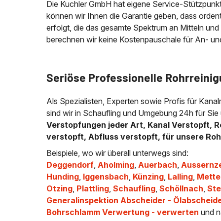
Die Kuchler GmbH hat eigene Service-Stützpunkt
können wir Ihnen die Garantie geben, dass ordentli
erfolgt, die das gesamte Spektrum an Mitteln und
berechnen wir keine Kostenpauschale für An- und A
Seriöse Professionelle Rohrreinig
Als Spezialisten, Experten sowie Profis für Kanal
sind wir in Schaufling und Umgebung 24h für Sie 
Verstopfungen jeder Art, Kanal Verstopft, R
verstopft, Abfluss verstopft, für unsere Ro
Beispiele, wo wir überall unterwegs sind:
Deggendorf
,
Aholming
,
Auerbach
,
Aussernze
Hunding
,
Iggensbach
,
Künzing
,
Lalling
,
Mette
Otzing
,
Plattling
,
Schaufling
,
Schöllnach
,
St
Generalinspektion Abscheider - Ölabscheid
Bohrschlamm Verwertung - verwerten
und n