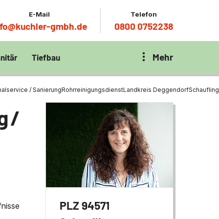
E-Mail
Telefon
nfo@kuchler-gmbh.de
0800 0752238
Mehr
nitär
Tiefbau
on Klärbecken
nitär
en per
alservice / Sanierung
Rohrreinigungsdienst
Landkreis Deggendorf
Schaufling
en Zentrum München
wässerung
g /
ür Tiefbau
ltebecken
ng
ces mit
chnik
t
PLZ 94571
fnisse