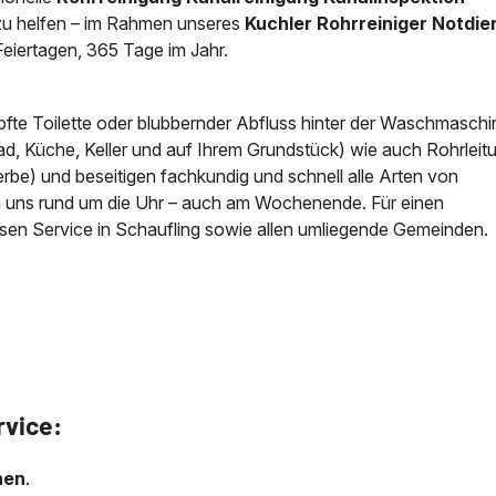
 zu helfen – im Rahmen unseres
Kuchler Rohrreiniger Notdie
News & Aktuelles
iertagen, 365 Tage im Jahr.
Zertifikate / Bestätigu
pfte Toilette oder blubbernder Abfluss hinter der Waschmaschi
ad, Küche, Keller und auf Ihrem Grundstück) wie auch Rohrlei
be) und beseitigen fachkundig und schnell alle Arten von
en uns rund um die Uhr – auch am Wochenende. Für einen
sen Service in Schaufling sowie allen umliegende Gemeinden.
rvice:
nen
.