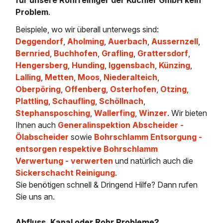
Problem
.
Beispiele, wo wir überall unterwegs sind:
Deggendorf
,
Aholming
,
Auerbach
,
Aussernzell
,
Bernried
,
Buchhofen
,
Grafling
,
Grattersdorf
,
Hengersberg
,
Hunding
,
Iggensbach
,
Künzing
,
Lalling
,
Metten
,
Moos
,
Niederalteich
,
Oberpöring
,
Offenberg
,
Osterhofen
,
Otzing
,
Plattling
,
Schaufling
,
Schöllnach
,
Stephansposching
,
Wallerfing
,
Winzer
. Wir bieten
Ihnen auch
Generalinspektion Abscheider -
Ölabscheider
sowie
Bohrschlamm Entsorgung -
entsorgen respektive Bohrschlamm
Verwertung - verwerten
und natürlich auch die
Sickerschacht Reinigung
.
Sie benötigen schnell & Dringend Hilfe? Dann rufen
Sie uns an.
Abfluss, Kanal oder Rohr Probleme?