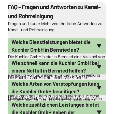
FAQ - Fragen und Antworten zu Kanal-
und Rohrreinigung
Fragen und kurze leicht verständliche Antworten zu
Kanal- und Rohrreinigung
Welche Dienstleistungen bietet die
Kuchler GmbH in Bernried an?
Die Kuchler GmbH bietet in Bernried eine Vielzahl von
Wie schnell kann die Kuchler GmbH bei
Dienstleistungen rund um die Kanal- und
Rohrreinigung an. Dazu gehören die professionelle
einem Notfall in Bernried helfen?
Reinigung von Abwasserleitungen, die Beseitigung
Die Kuchler GmbH bietet einen 24-Stunden-
von Verstopfungen und Inkrustierungen sowie die
Welche Arten von Verstopfungen kann
Notdienst, der bei Notfällen in Bernried schnell zur
Hochdruckreinigung von Kanälen und Schächten.
Stelle ist. Dank eigener Service-Stützpunkte in der
die Kuchler GmbH beseitigen?
Darüber hinaus werden auch Wartungsreinigungen
Nähe kann das Team zügig reagieren und ist ohne
Die Kuchler GmbH ist auf die Beseitigung aller Arten
und die Entleerung von Öl- und Fettabscheidern
lange Anfahrtszeiten vor Ort. Egal ob es sich um eine
Welche zusätzlichen Leistungen bietet
von Verstopfungen spezialisiert. Dazu gehören
angeboten. Der Service steht rund um die Uhr zur
verstopfte Toilette oder einen überfluteten Keller
verstopfte Toiletten, Waschbecken, Duschen,
Verfügung, auch an Wochenenden und Feiertagen.
die Kuchler GmbH neben der