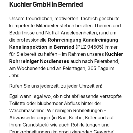
Kuchler GmbH in Bernried
Saugbagger / Luftförderanlage
Entleerung und Reinigung 
Kanalreinigung
Fettabscheider Entleerun
Zertifikate / Bestätigunge
Saugbagger für Tiefbau m
Regenrückhaltebecken
Entsorgung
Kanalinspektion
Unsere freundlichen, motivierten, fachlich geschulte
Saugbagger und Pumpen z
Grubenentleerung und Sa
Heizung / Sanitär
Fermenter-Entleerung
kompetente Mitarbeiter stehen bei allen Themen und
Grubenentleerung
Bedürfnisse und Notfall Angelegenheiten, rund um
Sickerschacht Reinigung
Regenrückhaltebecken
die professionelle
Rohrreinigung Kanalreinigung
24h Notdienst
Entschlammung
Tiefbau
Kanalinspektion in Bernried
(PLZ 94505)
immer
Abfallzwischenlager
Kosten Preise
für Sie bereit zu helfen – im Rahmen unseres
Kuchler
Trockensaugen von Filtera
Austausch von Biofilterma
etc.
Rohrreiniger Notdienstes
auch nach Feierabend,
Unternehmen
Rohrreinigungsdienst
am Wochenende und an Feiertagen, 365 Tage im
Schießstandsanierung -
Weitere Services mit Luft
Jahr.
Geschosssandfang
Wasserhaltung Umpumpe
Stellenangebote
Rufen Sie uns jederzeit, zu jeder Uhrzeit an!
Mobile Schlamm-Entwäss
Dükerreinigung Beckenrei
Egal wann, egal wo, ob nicht abfliessende verstopfte
Toilette oder blubbernder Abfluss hinter der
Kontakt
Waschmaschine: Wir reinigen Rohrleitungen -
Abwasserleitungen (in Bad, Küche, Keller und auf
Ihrem Grundstück) wie auch Rohrleitungen und
Druckrohrleitungen (im produzierenden Gewerbe)