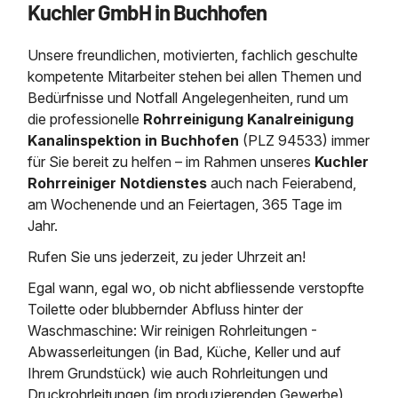
Kuchler GmbH in Buchhofen
Saugbagger / Luftförderanlage
Entleerung und Reinigung 
Kanalreinigung
Fettabscheider Entleerun
Zertifikate / Bestätigunge
Saugbagger für Tiefbau m
Regenrückhaltebecken
Entsorgung
Kanalinspektion
Unsere freundlichen, motivierten, fachlich geschulte
Saugbagger und Pumpen z
Grubenentleerung und Sa
Heizung / Sanitär
Fermenter-Entleerung
kompetente Mitarbeiter stehen bei allen Themen und
Grubenentleerung
Bedürfnisse und Notfall Angelegenheiten, rund um
Sickerschacht Reinigung
Regenrückhaltebecken
die professionelle
Rohrreinigung Kanalreinigung
24h Notdienst
Entschlammung
Tiefbau
Kanalinspektion in Buchhofen
(PLZ 94533)
immer
Abfallzwischenlager
Kosten Preise
für Sie bereit zu helfen – im Rahmen unseres
Kuchler
Trockensaugen von Filtera
Austausch von Biofilterma
etc.
Rohrreiniger Notdienstes
auch nach Feierabend,
Unternehmen
Rohrreinigungsdienst
am Wochenende und an Feiertagen, 365 Tage im
Schießstandsanierung -
Weitere Services mit Luft
Jahr.
Geschosssandfang
Wasserhaltung Umpumpe
Stellenangebote
Rufen Sie uns jederzeit, zu jeder Uhrzeit an!
Mobile Schlamm-Entwäss
Dükerreinigung Beckenrei
Egal wann, egal wo, ob nicht abfliessende verstopfte
Toilette oder blubbernder Abfluss hinter der
Kontakt
Waschmaschine: Wir reinigen Rohrleitungen -
Abwasserleitungen (in Bad, Küche, Keller und auf
Ihrem Grundstück) wie auch Rohrleitungen und
Druckrohrleitungen (im produzierenden Gewerbe)