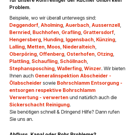
Problem
.
Beispiele, wo wir überall unterwegs sind:
Deggendorf
,
Aholming
,
Auerbach
,
Aussernzell
,
Bernried
,
Buchhofen
,
Grafling
,
Grattersdorf
,
Hengersberg
,
Hunding
,
Iggensbach
,
Künzing
,
Lalling
,
Metten
,
Moos
,
Niederalteich
,
Oberpöring
,
Offenberg
,
Osterhofen
,
Otzing
,
Plattling
,
Schaufling
,
Schöllnach
,
Stephansposching
,
Wallerfing
,
Winzer
. Wir bieten
Ihnen auch
Generalinspektion Abscheider -
Ölabscheider
sowie
Bohrschlamm Entsorgung -
entsorgen respektive Bohrschlamm
Verwertung - verwerten
und natürlich auch die
Sickerschacht Reinigung
.
Sie benötigen schnell & Dringend Hilfe? Dann rufen
Sie uns an.
Abfluss, Kanal oder Rohr Probleme?