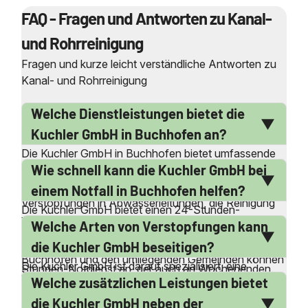
FAQ - Fragen und Antworten zu Kanal-
und Rohrreinigung
Fragen und kurze leicht verständliche Antworten zu
Kanal- und Rohrreinigung
Welche Dienstleistungen bietet die
Kuchler GmbH in Buchhofen an?
Die Kuchler GmbH in Buchhofen bietet umfassende
Wie schnell kann die Kuchler GmbH bei
Dienstleistungen im Bereich der Kanal- und
Rohrreinigung an. Dazu gehören die Beseitigung von
einem Notfall in Buchhofen helfen?
Verstopfungen in Abwasserleitungen, die Reinigung
Die Kuchler GmbH bietet einen 24-Stunden-
von Druckrohrleitungen sowie die Entfernung von
Welche Arten von Verstopfungen kann
Notdienst an, der es ermöglicht, bei Notfällen schnell
Inkrustierungen. Zusätzlich führen sie
zu reagieren. Dank ihrer lokalen Präsenz in
die Kuchler GmbH beseitigen?
Kanalinspektionen durch und bieten einen 24-
Buchhofen und den umliegenden Gemeinden können
Die Kuchler GmbH ist darauf spezialisiert, eine
Stunden-Notdienst an, der auch an Wochenenden
sie in kürzester Zeit vor Ort sein. Die Mitarbeiter sind
Welche zusätzlichen Leistungen bietet
Vielzahl von Verstopfungen zu beseitigen. Dazu
und Feiertagen verfügbar ist. Die Firma arbeitet ohne
rund um die Uhr, auch an Wochenenden und
gehören verstopfte Toiletten, Abflüsse hinter
Subunternehmer, was eine hohe Qualität und
die Kuchler GmbH neben der