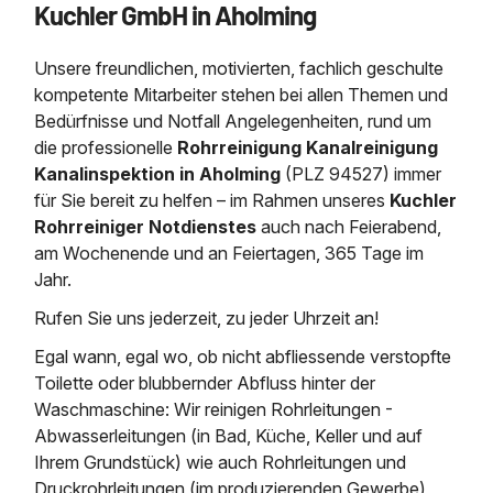
Kuchler GmbH in Aholming
Saugbagger / Luftförderanlage
Entleerung und Reinigung 
Kanalreinigung
Fettabscheider Entleerun
Zertifikate / Bestätigunge
Saugbagger für Tiefbau m
Regenrückhaltebecken
Entsorgung
Kanalinspektion
Unsere freundlichen, motivierten, fachlich geschulte
Saugbagger und Pumpen z
Grubenentleerung und Sa
Heizung / Sanitär
Fermenter-Entleerung
kompetente Mitarbeiter stehen bei allen Themen und
Grubenentleerung
Bedürfnisse und Notfall Angelegenheiten, rund um
Sickerschacht Reinigung
Regenrückhaltebecken
die professionelle
Rohrreinigung Kanalreinigung
24h Notdienst
Entschlammung
Tiefbau
Kanalinspektion in Aholming
(PLZ 94527)
immer
Abfallzwischenlager
Kosten Preise
für Sie bereit zu helfen – im Rahmen unseres
Kuchler
Trockensaugen von Filtera
Austausch von Biofilterma
etc.
Rohrreiniger Notdienstes
auch nach Feierabend,
Unternehmen
Rohrreinigungsdienst
am Wochenende und an Feiertagen, 365 Tage im
Schießstandsanierung -
Weitere Services mit Luft
Jahr.
Geschosssandfang
Wasserhaltung Umpumpe
Stellenangebote
Rufen Sie uns jederzeit, zu jeder Uhrzeit an!
Mobile Schlamm-Entwäss
Dükerreinigung Beckenrei
Egal wann, egal wo, ob nicht abfliessende verstopfte
Toilette oder blubbernder Abfluss hinter der
Kontakt
Waschmaschine: Wir reinigen Rohrleitungen -
Abwasserleitungen (in Bad, Küche, Keller und auf
Ihrem Grundstück) wie auch Rohrleitungen und
Druckrohrleitungen (im produzierenden Gewerbe)