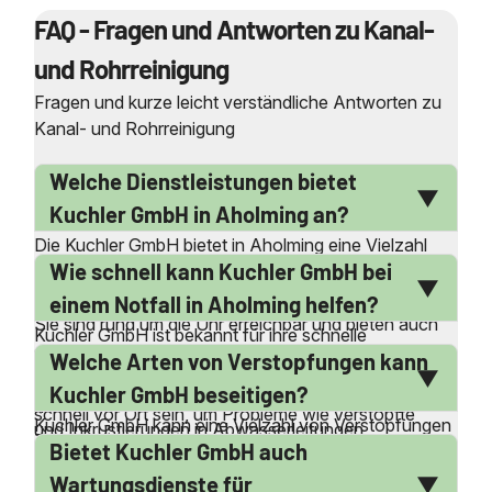
FAQ - Fragen und Antworten zu Kanal-
und Rohrreinigung
Fragen und kurze leicht verständliche Antworten zu
Kanal- und Rohrreinigung
Welche Dienstleistungen bietet
Kuchler GmbH in Aholming an?
Die Kuchler GmbH bietet in Aholming eine Vielzahl
Wie schnell kann Kuchler GmbH bei
von Dienstleistungen an, darunter professionelle
Rohrreinigung, Kanalreinigung und Kanalinspektion.
einem Notfall in Aholming helfen?
Sie sind rund um die Uhr erreichbar und bieten auch
Kuchler GmbH ist bekannt für ihre schnelle
einen Notdienst an, der nach Feierabend, am
Welche Arten von Verstopfungen kann
Reaktionszeit bei Notfällen. Dank ihrer Service-
Wochenende und an Feiertagen verfügbar ist. Ihre
Stützpunkte in der Nähe von Aholming können sie
Kuchler GmbH beseitigen?
qualifizierten Mitarbeiter entfernen Verstopfungen
schnell vor Ort sein, um Probleme wie verstopfte
Kuchler GmbH kann eine Vielzahl von Verstopfungen
und Inkrustierungen in Abwasserleitungen,
Toiletten oder Abflüsse zu beheben. Ihr Notdienst ist
Bietet Kuchler GmbH auch
beseitigen, darunter verstopfte Toiletten,
Rohrleitungen und Druckrohrleitungen sowohl im
24 Stunden am Tag, 365 Tage im Jahr verfügbar,
Waschbecken, Duschen, Badewannen, Spülbecken,
privaten als auch im gewerblichen Bereich. Zudem
Wartungsdienste für