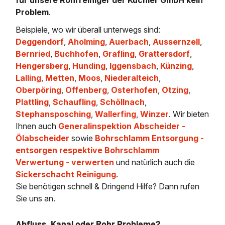
Problem
.
Beispiele, wo wir überall unterwegs sind:
Deggendorf
,
Aholming
,
Auerbach
,
Aussernzell
,
Bernried
,
Buchhofen
,
Grafling
,
Grattersdorf
,
Hengersberg
,
Hunding
,
Iggensbach
,
Künzing
,
Lalling
,
Metten
,
Moos
,
Niederalteich
,
Oberpöring
,
Offenberg
,
Osterhofen
,
Otzing
,
Plattling
,
Schaufling
,
Schöllnach
,
Stephansposching
,
Wallerfing
,
Winzer
. Wir bieten
Ihnen auch
Generalinspektion Abscheider -
Ölabscheider
sowie
Bohrschlamm Entsorgung -
entsorgen respektive Bohrschlamm
Verwertung - verwerten
und natürlich auch die
Sickerschacht Reinigung
.
Sie benötigen schnell & Dringend Hilfe? Dann rufen
Sie uns an.
Abfluss, Kanal oder Rohr Probleme?