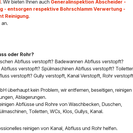
l
. Wir bieten Ihnen auch
Generalinspektion Abscheider -
 - entsorgen respektive Bohrschlamm Verwertung -
ht Reinigung
.
 an.
uss oder Rohr?
uschen Abfluss verstopft? Badewannen Abfluss verstopft?
bfluss verstopft? Spülmaschinen Abfluss verstopft? Toilette
uss verstopft? Gully verstopft, Kanal Verstopft, Rohr verstopft
H überhaupt kein Problem, wir entfernen, beseitigen, reinigen 
tungen, Ablagerungen.
, reinigen Abflüsse und Rohre von Waschbecken, Duschen,
aschinen, Toiletten, WCs, Klos, Gullys, Kanal.
sionelles reinigen von Kanal, Abfluss und Rohr helfen.