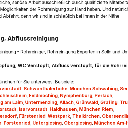
che, seriöse Arbeit ausschließlich durch qualifizierte Mitarbeit
 Möglichkeiten der Rohrreinigung zur Hand haben. Und natürlic
bfahrt, denn wir sind ja schließlich bei Ihnen in der Nähe.
ng, Abflussreinigung
reinigung - Rohrreiniger, Rohrreinigung Experten in Solln und U
opfung, WC Verstopft, Abfluss verstopft, für die Rohrrei
ünchen für Sie unterwegs. Beispiele:
vorstadt
,
Schwanthalerhöhe
,
München Schwabing
,
Sen
chleissheim
,
Feldmoching
,
Nymphenburg
,
Perlach
,
g am Laim
,
Untermenzing
,
Allach
,
Grünwald
,
Grafing
,
Tru
orstadt
,
Isarvorstadt
,
Haidhausen
,
München Riem
,
ersdorf
,
Fürstenried
,
Westpark
,
Thalkirchen
,
Obersendli
n
,
Forstenried
,
Untergiesing
,
Obergiesing
,
München Am-H