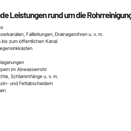
nde Leistungen rund um die Rohrreinigun
ss
kanälen, Fallleitungen, Drainagerohren u. v. m.
bis zum öffentlichen Kanal
Regensinkkästen
blagerungen
pern im Abwasserrohr
chte, Schlammfänge u. v. m.
nzin- und Fettabscheidern
gen