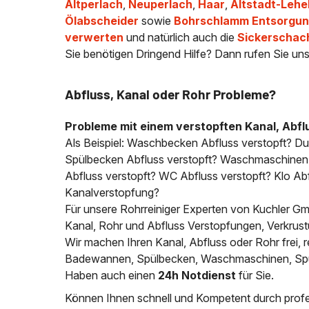
Altperlach
,
Neuperlach
,
Haar
,
Altstadt-Lehe
Ölabscheider
sowie
Bohrschlamm Entsorgung
verwerten
und natürlich auch die
Sickerschac
Sie benötigen Dringend Hilfe? Dann rufen Sie uns
Abfluss, Kanal oder Rohr Probleme?
Probleme mit einem verstopften Kanal, Abfl
Als Beispiel: Waschbecken Abfluss verstopft? D
Spülbecken Abfluss verstopft? Waschmaschinen A
Abfluss verstopft? WC Abfluss verstopft? Klo Abfl
Kanalverstopfung?
Für unsere Rohrreiniger Experten von Kuchler Gmb
Kanal, Rohr und Abfluss Verstopfungen, Verkrus
Wir machen Ihren Kanal, Abfluss oder Rohr frei
Badewannen, Spülbecken, Waschmaschinen, Spülm
Haben auch einen
24h Notdienst
für Sie.
Können Ihnen schnell und Kompetent durch profes