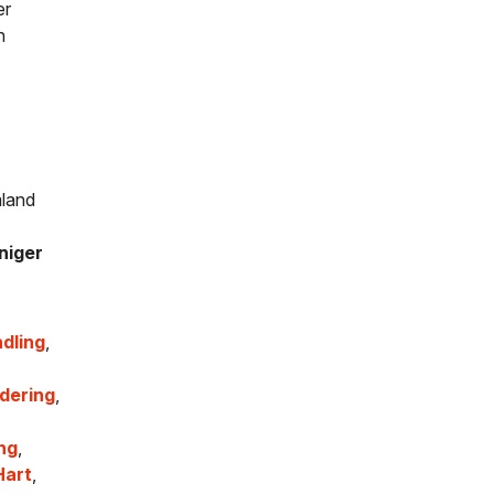
er
h
mland
niger
dling
,
dering
,
ng
,
art
,