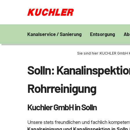
Kanalservice / Sanierung
Entsorgung
Ab
Kanalsanierung
Großprofilsanierung
Entsorgung und V
En
von Bohrschlamm
Sie sind hier :
KUCHLER GmbH Kan
Wa
GFK - Schachtliner
Kanalreinigung
Chemisch physikal
Pr
Solln: Kanalinspektio
Grubenentleerung
24h Notdienst
Behandlungsanlag
Unternehmen
Sa
Rohrreinigungsdienst
Wasserhaltung
Grubenentleerung
Fe
Rohrreinigung
Umpumpen
Saugwagen
Stellenangebote
Abfallzwischenlag
Kuchler GmbH in Solln
Kontakt
Schießstandsanier
Geschosssandfan
Unsere stets freundlichen und fachlich kompetent
Kanalreinigung und Kanalinspektion in Solln