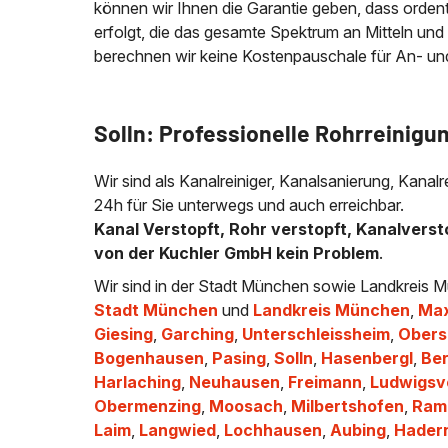
können wir Ihnen die Garantie geben, dass ordentli
erfolgt, die das gesamte Spektrum an Mitteln und
berechnen wir keine Kostenpauschale für An- und A
Solln: Professionelle Rohrreinigu
Wir sind als Kanalreiniger, Kanalsanierung, Kanal
24h für Sie unterwegs und auch erreichbar.
Kanal Verstopft, Rohr verstopft, Kanalverst
von der Kuchler GmbH kein Problem
.
Wir sind in der Stadt München sowie Landkreis M
Stadt München
und
Landkreis München
,
Max
Giesing
,
Garching
,
Unterschleissheim
,
Obers
Bogenhausen
,
Pasing
,
Solln
,
Hasenbergl
,
Ber
Harlaching
,
Neuhausen
,
Freimann
,
Ludwigsv
Obermenzing
,
Moosach
,
Milbertshofen
,
Ram
Laim
,
Langwied
,
Lochhausen
,
Aubing
,
Hader