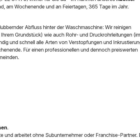
d, am Wochenende und an Feiertagen, 365 Tage im Jahr.
News & Aktuelles
Zertifikate / Bestätigu
blubbernder Abfluss hinter der Waschmaschine: Wir reinigen
f Ihrem Grundstück) wie auch Rohr- und Druckrohrleitungen (i
ig und schnell alle Arten von Verstopfungen und Inkrustierun
chenende. Für einen professionellen und dennoch preiswerten
meinden.
nen
.
e und arbeitet ohne Subunternehmer oder Franchise-Partner.