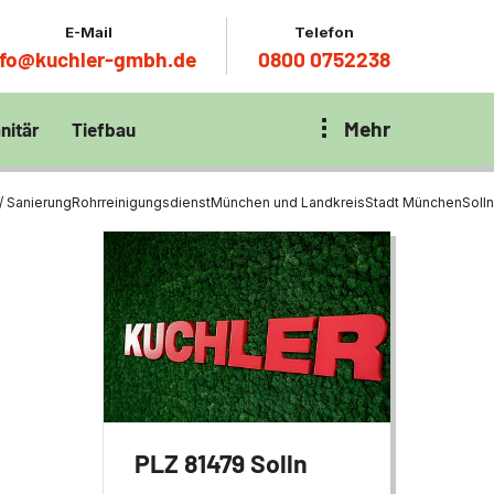
E-Mail
Telefon
nfo@kuchler-gmbh.de
0800 0752238
Mehr
nitär
Tiefbau
on Klärbecken
nitär
en per
/ Sanierung
Rohrreinigungsdienst
München und Landkreis
Stadt München
Solln
en Zentrum München
wässerung
ür Tiefbau
ltebecken
ng
ces mit
chnik
t
PLZ 81479 Solln