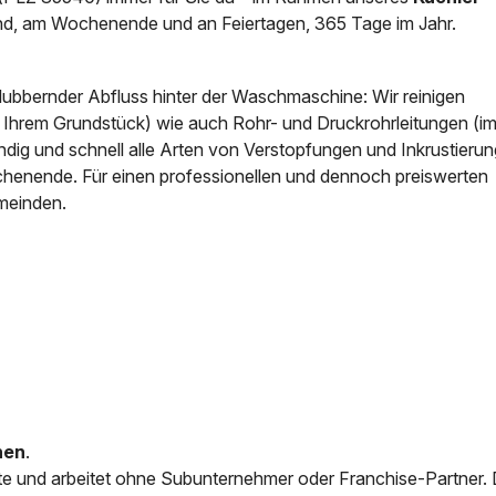
d, am Wochenende und an Feiertagen, 365 Tage im Jahr.
News & Aktuelles
Zertifikate / Bestätigu
blubbernder Abfluss hinter der Waschmaschine: Wir reinigen
f Ihrem Grundstück) wie auch Rohr- und Druckrohrleitungen (i
ig und schnell alle Arten von Verstopfungen und Inkrustierun
chenende. Für einen professionellen und dennoch preiswerten
meinden.
nen
.
e und arbeitet ohne Subunternehmer oder Franchise-Partner.