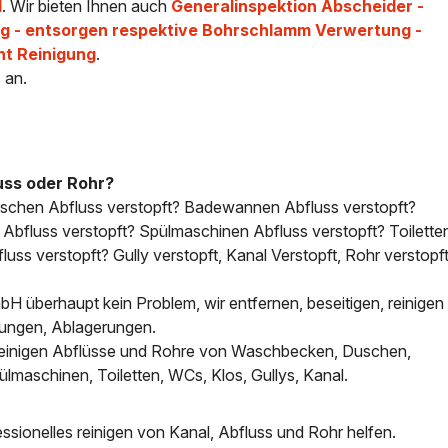
l
. Wir bieten Ihnen auch
Generalinspektion Abscheider -
 - entsorgen respektive Bohrschlamm Verwertung -
ht Reinigung
.
 an.
uss oder Rohr?
uschen Abfluss verstopft? Badewannen Abfluss verstopft?
bfluss verstopft? Spülmaschinen Abfluss verstopft? Toilette
uss verstopft? Gully verstopft, Kanal Verstopft, Rohr verstopft
H überhaupt kein Problem, wir entfernen, beseitigen, reinigen 
tungen, Ablagerungen.
, reinigen Abflüsse und Rohre von Waschbecken, Duschen,
aschinen, Toiletten, WCs, Klos, Gullys, Kanal.
sionelles reinigen von Kanal, Abfluss und Rohr helfen.