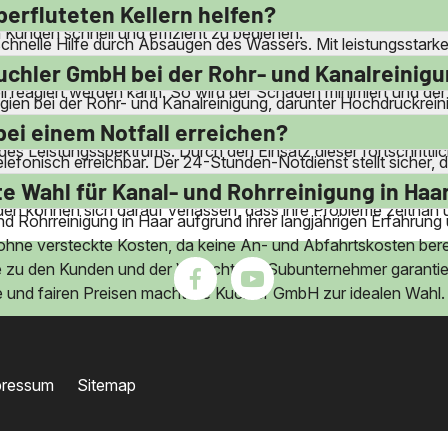
iegenden Gemeinden wie Garching, Unterschleissheim und Grafi
erfluteten Kellern helfen?
Kunden schnell und effizient zu bedienen.
 schnelle Hilfe durch Absaugen des Wassers. Mit leistungsstar
re Schäden und ermöglicht eine schnelle Wiederherstellung de
uchler GmbH bei der Rohr- und Kanalreinigu
ll reagiert werden kann. So wird der Schaden minimiert und der
ien bei der Rohr- und Kanalreinigung, darunter Hochdruckrei
fektive Reinigung, selbst bei hartnäckigen Verstopfungen. D
ei einem Notfall erreichen?
des Leistungsspektrums. Durch den Einsatz dieser fortschrittl
elefonisch erreichbar. Der 24-Stunden-Notdienst stellt sicher,
 das Team ist bereit, schnell zu reagieren. Die direkte Erreic
e Wahl für Kanal- und Rohrreinigung in Haa
n können sich darauf verlassen, dass ihre Probleme zeitnah u
d Rohrreinigung in Haar aufgrund ihrer langjährigen Erfahrung u
ohne versteckte Kosten, da keine An- und Abfahrtskosten be
ähe zu den Kunden und der Verzicht auf Subunternehmer garantie
nd fairen Preisen macht die Kuchler GmbH zur idealen Wahl.
pressum
Sitemap