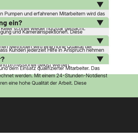
ng ist das Unternehmen tätig. Diese breite
ken Pumpen und erfahrenen Mitarbeitern wird das
s betroffenen Bereichs. Der 24-Stunden-Notdienst
ng ein?
 Keller schnell wieder nutzbar gemacht.
nigung und Kamerainspektionen. Diese
as Fräsen von Wurzeleinwüchsen und die
ichen Methoden wird eine hohe Qualität der
 dass Kunden jederzeit Hilfe in Anspruch nehmen
hbarkeit und die schnelle Einsatzbereitschaft
r?
nd professionell gelöst werden.
nd dem Einsatz qualifizierter Mitarbeiter. Das
rechnet werden. Mit einem 24-Stunden-Notdienst
ren eine hohe Qualität der Arbeit. Diese