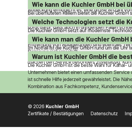
Schwabing, Sendling und viele mehr. Auch in uml
Wie kann die Kuchler GmbH bei üb
Abdeckung ermöglicht es, eine große Anzahl von 
Bei überfluteten Kellern bietet die Kuchler GmbH
Wasser effizient entfernt. Dies verhindert weite
Welche Technologien setzt die K
sorgt dafür, dass auch in dringenden Fällen schne
Die Kuchler GmbH setzt auf modernste Technolog
Technologien ermöglichen eine gründliche und ef
Wie kann man die Kuchler GmbH b
Entfernung von Ablagerungen sind ebenfalls Teil 
Im Notfall ist die Kuchler GmbH rund um die Uhr t
Reinigung sichergestellt.
können. Egal ob am Wochenende oder an Feiertagen,
Warum ist Kuchler GmbH die best
machen den Service besonders zuverlässig. Kunde
Die Kuchler GmbH ist die beste Wahl für Kanal- un
Unternehmen bietet einen umfassenden Service 
ist schnelle Hilfe jederzeit gewährleistet. Die N
Kombination aus Fachkompetenz, Kundenservice u
© 2026
Kuchler GmbH
Zertifikate / Bestätigungen
Datenschutz
Im