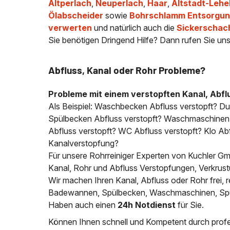
Altperlach
,
Neuperlach
,
Haar
,
Altstadt-Lehe
Ölabscheider
sowie
Bohrschlamm Entsorgung
verwerten
und natürlich auch die
Sickerschac
Sie benötigen Dringend Hilfe? Dann rufen Sie uns
Abfluss, Kanal oder Rohr Probleme?
Probleme mit einem verstopften Kanal, Abfl
Als Beispiel: Waschbecken Abfluss verstopft? D
Spülbecken Abfluss verstopft? Waschmaschinen A
Abfluss verstopft? WC Abfluss verstopft? Klo Abfl
Kanalverstopfung?
Für unsere Rohrreiniger Experten von Kuchler Gmb
Kanal, Rohr und Abfluss Verstopfungen, Verkrus
Wir machen Ihren Kanal, Abfluss oder Rohr frei
Badewannen, Spülbecken, Waschmaschinen, Spülm
Haben auch einen
24h Notdienst
für Sie.
Können Ihnen schnell und Kompetent durch profes