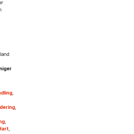
er
h
mland
niger
dling
,
dering
,
ng
,
art
,