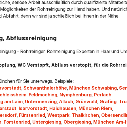
che, seriöse Arbeit ausschließlich durch qualifizierte Mitarbeit
 Möglichkeiten der Rohrreinigung zur Hand haben. Und natürlic
bfahrt, denn wir sind ja schließlich bei Ihnen in der Nähe.
g, Abflussreinigung
reinigung - Rohrreiniger, Rohrreinigung Experten in Haar und U
opfung, WC Verstopft, Abfluss verstopft, für die Rohrrei
ünchen für Sie unterwegs. Beispiele:
vorstadt
,
Schwanthalerhöhe
,
München Schwabing
,
Sen
chleissheim
,
Feldmoching
,
Nymphenburg
,
Perlach
,
g am Laim
,
Untermenzing
,
Allach
,
Grünwald
,
Grafing
,
Tru
orstadt
,
Isarvorstadt
,
Haidhausen
,
München Riem
,
ersdorf
,
Fürstenried
,
Westpark
,
Thalkirchen
,
Obersendli
n
,
Forstenried
,
Untergiesing
,
Obergiesing
,
München Am-H