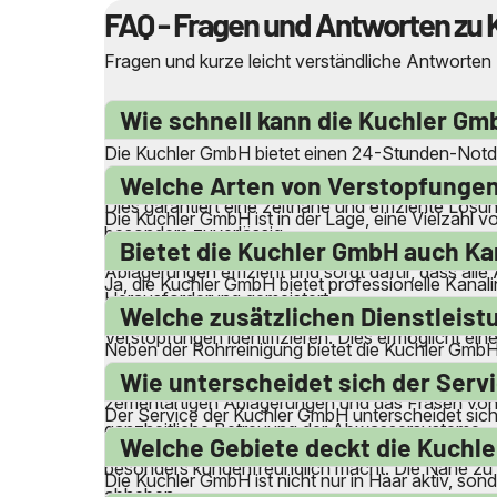
FAQ - Fragen und Antworten zu 
Fragen und kurze leicht verständliche Antworten
Wie schnell kann die Kuchler Gm
Die Kuchler GmbH bietet einen 24-Stunden-Notdie
Stützpunkte und dem Verzicht auf Subunternehmer
Welche Arten von Verstopfungen
Dies garantiert eine zeitnahe und effiziente Lös
Die Kuchler GmbH ist in der Lage, eine Vielzahl
besonders zuverlässig.
komplexere Verstopfungen in Abwasserleitungen,
Bietet die Kuchler GmbH auch Ka
Ablagerungen effizient und sorgt dafür, dass alle 
Ja, die Kuchler GmbH bietet professionelle Kanal
Herausforderung gemeistert.
mögliche Probleme frühzeitig zu erkennen. Mit m
Welche zusätzlichen Dienstleist
Verstopfungen identifizieren. Dies ermöglicht ei
Neben der Rohrreinigung bietet die Kuchler GmbH
Fettabscheidern, die Entsorgung von Flüssigabfa
Wie unterscheidet sich der Serv
zementartigen Ablagerungen und das Fräsen von
Der Service der Kuchler GmbH unterscheidet sich 
ganzheitliche Betreuung der Abwassersysteme.
von qualifizierten Mitarbeitern durchgeführt w
Welche Gebiete deckt die Kuchl
besonders kundenfreundlich macht. Die Nähe zu d
Die Kuchler GmbH ist nicht nur in Haar aktiv, s
abheben.