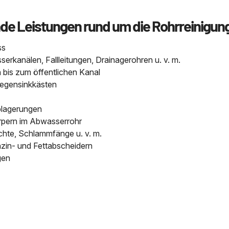
nde Leistungen rund um die Rohrreinigun
ss
kanälen, Fallleitungen, Drainagerohren u. v. m.
bis zum öffentlichen Kanal
Regensinkkästen
blagerungen
pern im Abwasserrohr
chte, Schlammfänge u. v. m.
nzin- und Fettabscheidern
gen