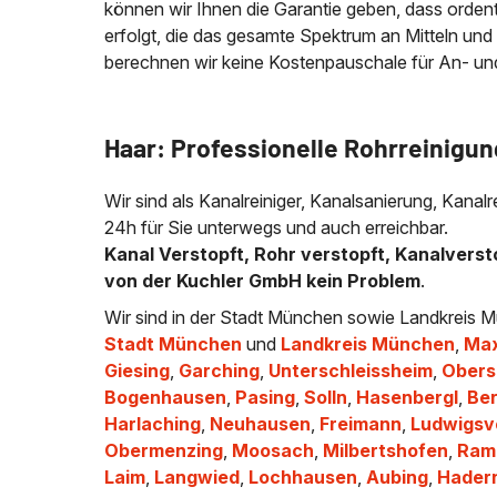
können wir Ihnen die Garantie geben, dass ordentli
erfolgt, die das gesamte Spektrum an Mitteln und
berechnen wir keine Kostenpauschale für An- und A
Haar: Professionelle Rohrreinigun
Wir sind als Kanalreiniger, Kanalsanierung, Kanal
24h für Sie unterwegs und auch erreichbar.
Kanal Verstopft, Rohr verstopft, Kanalverst
von der Kuchler GmbH kein Problem
.
Wir sind in der Stadt München sowie Landkreis M
Stadt München
und
Landkreis München
,
Max
Giesing
,
Garching
,
Unterschleissheim
,
Obers
Bogenhausen
,
Pasing
,
Solln
,
Hasenbergl
,
Ber
Harlaching
,
Neuhausen
,
Freimann
,
Ludwigsv
Obermenzing
,
Moosach
,
Milbertshofen
,
Ram
Laim
,
Langwied
,
Lochhausen
,
Aubing
,
Hader