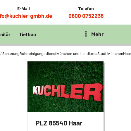
E-Mail
Telefon
nfo@kuchler-gmbh.de
0800 0752238
Mehr
nitär
Tiefbau
on Klärbecken
nitär
en per
 / Sanierung
Rohrreinigungsdienst
München und Landkreis
Stadt München
Haar
en Zentrum München
wässerung
ür Tiefbau
ltebecken
ng
ces mit
chnik
t
PLZ 85540 Haar