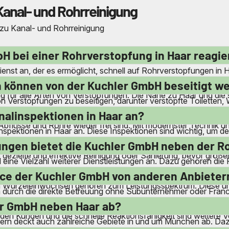
Kanal- und Rohrreinigung
 zu Kanal- und Rohrreinigung
bH bei einer Rohrverstopfung in Haar reagi
nst an, der es ermöglicht, schnell auf Rohrverstopfungen in H
 kann das Team rasch vor Ort sein. Auch an Wochenenden und 
 können von der Kuchler GmbH beseitigt w
ung für alle Arten von Verstopfungen. Die Nähe zu Haar und di
 von Verstopfungen zu beseitigen, darunter verstopfte Toilet
 Rohren und Druckrohrleitungen werden fachkundig gelöst. D
nalinspektionen in Haar an?
Abflüsse und Rohre wieder frei sind. Mit modernster Technik und
inspektionen in Haar an. Diese Inspektionen sind wichtig, um 
odernen Kamerasystemen können die Mitarbeiter die Kanäle grü
ungen bietet die Kuchler GmbH neben der R
ne gezielte und effektive Reinigung oder Sanierung, bevor größ
 eine Vielzahl weiterer Dienstleistungen an. Dazu gehören die
ll und Schlämmen sowie die Kanalendreinigung nach Baufertigs
ice der Kuchler GmbH von anderen Anbieter
 Wurzeleinwüchsen gehören zum Leistungsspektrum. Diese um
durch die direkte Betreuung ohne Subunternehmer oder Franchis
erden. Zudem berechnet das Unternehmen keine Kostenpauschale
er GmbH neben Haar ab?
en Kunden und die schnelle Reaktionsfähigkeit sind weitere V
ondern deckt auch zahlreiche Gebiete in und um München ab. Da