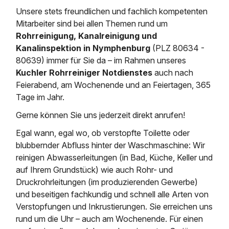
Saugbagger / Luftförderanlage
Entleerung und Reinigung 
Kanalreinigung
Fettabscheider Entleerun
Zertifikate / Bestätigunge
Saugbagger für Tiefbau m
Unsere stets freundlichen und fachlich kompetenten
Regenrückhaltebecken
Entsorgung
Mitarbeiter sind bei allen Themen rund um
Kanalinspektion
Saugbagger und Pumpen z
Rohrreinigung, Kanalreinigung und
Grubenentleerung und Sa
Heizung / Sanitär
Fermenter-Entleerung
Kanalinspektion in Nymphenburg
(PLZ 80634 -
Grubenentleerung
80639) immer für Sie da – im Rahmen unseres
Sickerschacht Reinigung
Regenrückhaltebecken
24h Notdienst
Kuchler Rohrreiniger Notdienstes
auch nach
Entschlammung
Tiefbau
Abfallzwischenlager
Feierabend, am Wochenende und an Feiertagen, 365
Kosten Preise
Trockensaugen von Filtera
Tage im Jahr.
Austausch von Biofilterma
etc.
Unternehmen
Rohrreinigungsdienst
Gerne können Sie uns jederzeit direkt anrufen!
Schießstandsanierung -
Weitere Services mit Luft
Geschosssandfang
Egal wann, egal wo, ob verstopfte Toilette oder
Wasserhaltung Umpumpe
Stellenangebote
blubbernder Abfluss hinter der Waschmaschine: Wir
Mobile Schlamm-Entwäss
Dükerreinigung Beckenrei
reinigen Abwasserleitungen (in Bad, Küche, Keller und
auf Ihrem Grundstück) wie auch Rohr- und
Kontakt
Druckrohrleitungen (im produzierenden Gewerbe)
und beseitigen fachkundig und schnell alle Arten von
Verstopfungen und Inkrustierungen. Sie erreichen uns
rund um die Uhr – auch am Wochenende. Für einen