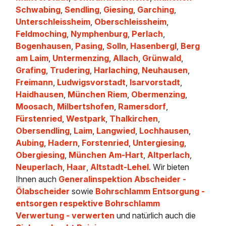
Schwabing
,
Sendling
,
Giesing
,
Garching
,
Unterschleissheim
,
Oberschleissheim
,
Feldmoching
,
Nymphenburg
,
Perlach
,
Bogenhausen
,
Pasing
,
Solln
,
Hasenbergl
,
Berg
am Laim
,
Untermenzing
,
Allach
,
Grünwald
,
Grafing
,
Trudering
,
Harlaching
,
Neuhausen
,
Freimann
,
Ludwigsvorstadt
,
Isarvorstadt
,
Haidhausen
,
München Riem
,
Obermenzing
,
Moosach
,
Milbertshofen
,
Ramersdorf
,
Fürstenried
,
Westpark
,
Thalkirchen
,
Obersendling
,
Laim
,
Langwied
,
Lochhausen
,
Aubing
,
Hadern
,
Forstenried
,
Untergiesing
,
Obergiesing
,
München Am-Hart
,
Altperlach
,
Neuperlach
,
Haar
,
Altstadt-Lehel
. Wir bieten
Ihnen auch
Generalinspektion Abscheider -
Ölabscheider
sowie
Bohrschlamm Entsorgung -
entsorgen respektive Bohrschlamm
Verwertung - verwerten
und natürlich auch die