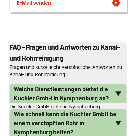
E-Mail senden
FAQ - Fragen und Antworten zu Kanal-
und Rohrreinigung
Fragen und kurze leicht verständliche Antworten zu
Kanal- und Rohrreinigung
Welche Dienstleistungen bietet die
Kuchler GmbH in Nymphenburg an?
Die Kuchler GmbH bietet in Nymphenburg
Wie schnell kann die Kuchler GmbH bei
umfassende Dienstleistungen rund um die Rohr- und
Kanalreinigung an. Dazu gehören die Beseitigung von
einem verstopften Rohr in
Verstopfungen in Abwasserleitungen, die Reinigung
Nymphenburg helfen?
von Druckrohrleitungen sowie die Kanalinspektion.