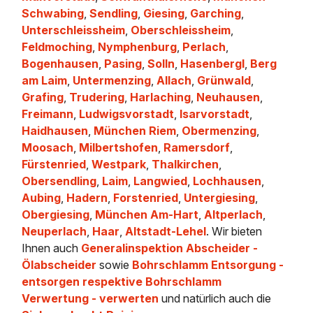
Schwabing
,
Sendling
,
Giesing
,
Garching
,
Unterschleissheim
,
Oberschleissheim
,
Feldmoching
,
Nymphenburg
,
Perlach
,
Bogenhausen
,
Pasing
,
Solln
,
Hasenbergl
,
Berg
am Laim
,
Untermenzing
,
Allach
,
Grünwald
,
Grafing
,
Trudering
,
Harlaching
,
Neuhausen
,
Freimann
,
Ludwigsvorstadt
,
Isarvorstadt
,
Haidhausen
,
München Riem
,
Obermenzing
,
Moosach
,
Milbertshofen
,
Ramersdorf
,
Fürstenried
,
Westpark
,
Thalkirchen
,
Obersendling
,
Laim
,
Langwied
,
Lochhausen
,
Aubing
,
Hadern
,
Forstenried
,
Untergiesing
,
Obergiesing
,
München Am-Hart
,
Altperlach
,
Neuperlach
,
Haar
,
Altstadt-Lehel
. Wir bieten
Ihnen auch
Generalinspektion Abscheider -
Ölabscheider
sowie
Bohrschlamm Entsorgung -
entsorgen respektive Bohrschlamm
Verwertung - verwerten
und natürlich auch die