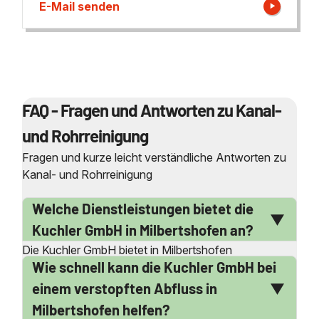
E-Mail senden
FAQ - Fragen und Antworten zu Kanal-
und Rohrreinigung
Fragen und kurze leicht verständliche Antworten zu
Kanal- und Rohrreinigung
Welche Dienstleistungen bietet die
Kuchler GmbH in Milbertshofen an?
Die Kuchler GmbH bietet in Milbertshofen
Wie schnell kann die Kuchler GmbH bei
umfassende Dienstleistungen rund um die Rohr- und
Kanalreinigung an. Dazu gehören die Reinigung von
einem verstopften Abfluss in
Abwasserleitungen in Bad, Küche und Keller sowie
Milbertshofen helfen?
die Beseitigung von Verstopfungen und