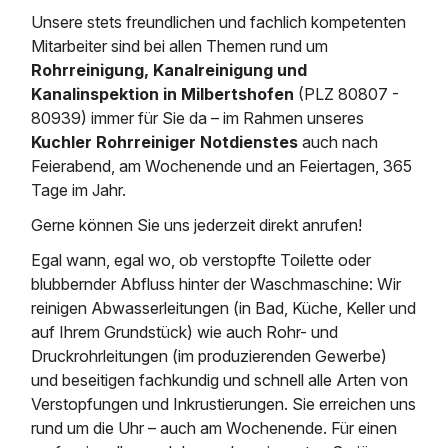
Saugbagger / Luftförderanlage
Entleerung und Reinigung 
Kanalreinigung
Fettabscheider Entleerun
Zertifikate / Bestätigunge
Saugbagger für Tiefbau m
Unsere stets freundlichen und fachlich kompetenten
Regenrückhaltebecken
Entsorgung
Mitarbeiter sind bei allen Themen rund um
Kanalinspektion
Saugbagger und Pumpen z
Rohrreinigung, Kanalreinigung und
Grubenentleerung und Sa
Heizung / Sanitär
Fermenter-Entleerung
Kanalinspektion in Milbertshofen
(PLZ 80807 -
Grubenentleerung
80939) immer für Sie da – im Rahmen unseres
Sickerschacht Reinigung
Regenrückhaltebecken
24h Notdienst
Kuchler Rohrreiniger Notdienstes
auch nach
Entschlammung
Tiefbau
Abfallzwischenlager
Feierabend, am Wochenende und an Feiertagen, 365
Kosten Preise
Trockensaugen von Filtera
Tage im Jahr.
Austausch von Biofilterma
etc.
Unternehmen
Rohrreinigungsdienst
Gerne können Sie uns jederzeit direkt anrufen!
Schießstandsanierung -
Weitere Services mit Luft
Geschosssandfang
Egal wann, egal wo, ob verstopfte Toilette oder
Wasserhaltung Umpumpe
Stellenangebote
blubbernder Abfluss hinter der Waschmaschine: Wir
Mobile Schlamm-Entwäss
Dükerreinigung Beckenrei
reinigen Abwasserleitungen (in Bad, Küche, Keller und
auf Ihrem Grundstück) wie auch Rohr- und
Kontakt
Druckrohrleitungen (im produzierenden Gewerbe)
und beseitigen fachkundig und schnell alle Arten von
Verstopfungen und Inkrustierungen. Sie erreichen uns
rund um die Uhr – auch am Wochenende. Für einen