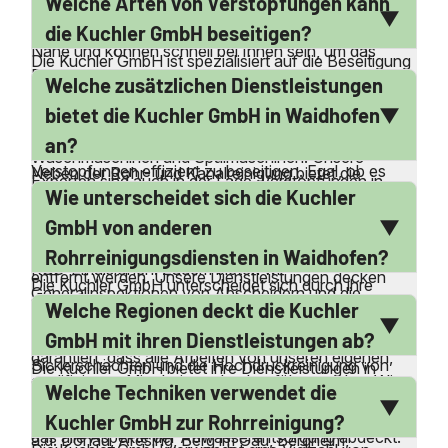
Welche Arten von Verstopfungen kann
Notdienst an, der auch an Wochenenden und
Feiertagen verfügbar ist. Unsere Experten sind in der
die Kuchler GmbH beseitigen?
Nähe und können schnell bei Ihnen sein, um das
Die Kuchler GmbH ist spezialisiert auf die Beseitigung
Problem zu lösen. Wir verstehen, dass verstopfte
Welche zusätzlichen Dienstleistungen
aller Arten von Verstopfungen in Abflüssen, Rohren
Rohre dringend sind und handeln daher umgehend,
und Kanälen. Dazu gehören verstopfte Toiletten,
bietet die Kuchler GmbH in Waidhofen
um Ihnen zu helfen. Unsere qualifizierten Mitarbeiter
Waschbecken, Duschen, Badewannen, Spülbecken,
an?
sind darauf spezialisiert, alle Arten von
Waschmaschinen und Spülmaschinen. Unsere
Verstopfungen effizient zu beseitigen. Egal, ob es
Neben der Rohr- und Kanalreinigung bietet die
Experten sind auch in der Lage, Verstopfungen in
sich um eine verstopfte Toilette oder einen
Wie unterscheidet sich die Kuchler
Kuchler GmbH auch die Reinigung und Wartung von
Gullys und Kanälen zu beseitigen. Wir verwenden
blubbernden Abfluss handelt, wir sind bereit, Ihnen zu
Öl- und Fettabscheidern an. Wir kümmern uns um die
GmbH von anderen
modernste Techniken und Geräte, um sicherzustellen,
helfen. Rufen Sie uns jederzeit an, wir sind rund um
Entsorgung von Flüssigabfällen, Schlämmen und
dass alle Verstopfungen effizient und nachhaltig
Rohrreinigungsdiensten in Waidhofen?
die Uhr erreichbar.
KSS-Emulsionen. Zudem bieten wir
entfernt werden. Unsere Dienstleistungen decken
Die Kuchler GmbH unterscheidet sich durch ihre
Generalinspektionen von Abscheidern und die
sowohl private Haushalte als auch gewerbliche
Welche Regionen deckt die Kuchler
eigene Infrastruktur und den Verzicht auf
Entsorgung von Bohrschlamm an. Unsere
Einrichtungen ab.
Subunternehmer oder Franchise-Partner. Dies
GmbH mit ihren Dienstleistungen ab?
Dienstleistungen umfassen auch die Reinigung von
garantiert, dass alle Arbeiten von unseren eigenen,
Sickerschächten und die Hochdruckreinigung von
Die Kuchler GmbH bietet ihre Dienstleistungen in
qualifizierten Mitarbeitern durchgeführt werden. Wir
Kanälen und Schächten. Wir sind bestrebt, unseren
Welche Techniken verwendet die
Waidhofen und den umliegenden Gemeinden an.
berechnen keine Anfahrtskosten, da wir in der Nähe
Kunden ein umfassendes Serviceangebot zu bieten,
Dazu gehören Orte wie Schrobenhausen, Neuburg
Kuchler GmbH zur Rohrreinigung?
unserer Kunden sind. Unsere langjährige Erfahrung
das alle Aspekte der Abwasserentsorgung abdeckt.
a.d. Donau, Aresing, Berg im Gau, Bergheim,