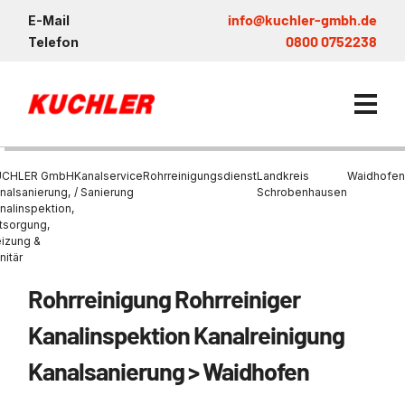
info@kuchler-gmbh.de
E-Mail
0800 0752238
Telefon
UCHLER GmbH
Kanalservice
Rohrreinigungsdienst
Landkreis
Waidhofen
nalsanierung,
/ Sanierung
Schrobenhausen
nalinspektion,
tsorgung,
Kanalservice / Sanierung
izung &
nitär
Kanalsanierung
Entsorgung und Verwertun
Entleerung Entsorgung Öl
Heizung / Sanitär
KUCHLER GRUPPE
Bohrschlamm
Entsorgung
Rohrreinigung Rohrreiniger
Be- und Entkiesen von Fl
Großprofilsanierung
Wartung und Vollservice
Wärmepumpen Zentrum M
Nachhaltigkeit & Umwelt
Entsorgung von Kühlschmi
Kanalinspektion Kanalreinigung
Entleerung von Klärbecke
Schachtsanierung
Prüfung & Generalinspekt
Brückenentwässerung
Referenzen
Faultürmen per Saugbagg
Abscheider
Kanalsanierung > Waidhofen
Chemisch physikalische
Behandlungsanlage
GFK - Schachtliner
Sanierung von Abscheide
News & Aktuelles
Entleerung und Aussaugen