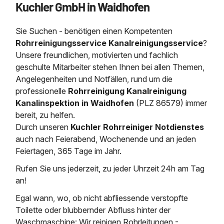
Kuchler GmbH in Waidhofen
Saugbagger / Luftförderanlage
Entleerung und Reinigung 
Kanalreinigung
Fettabscheider Entleerun
Zertifikate / Bestätigunge
Saugbagger für Tiefbau m
Regenrückhaltebecken
Entsorgung
Kanalinspektion
Sie Suchen - benötigen einen Kompetenten
Saugbagger und Pumpen z
Grubenentleerung und Sa
Heizung / Sanitär
Fermenter-Entleerung
Rohrreinigungsservice Kanalreinigungsservice
?
Grubenentleerung
Unsere freundlichen, motivierten und fachlich
Sickerschacht Reinigung
Regenrückhaltebecken
geschulte Mitarbeiter stehen Ihnen bei allen Themen,
24h Notdienst
Entschlammung
Tiefbau
Angelegenheiten und Notfällen, rund um die
Abfallzwischenlager
Kosten Preise
professionelle
Rohrreinigung Kanalreinigung
Trockensaugen von Filtera
Austausch von Biofilterma
etc.
Kanalinspektion in Waidhofen
(PLZ 86579) immer
Unternehmen
Rohrreinigungsdienst
bereit, zu helfen.
Schießstandsanierung -
Weitere Services mit Luft
Durch unseren
Kuchler Rohrreiniger Notdienstes
Geschosssandfang
Wasserhaltung Umpumpe
auch nach Feierabend, Wochenende und an jeden
Stellenangebote
Mobile Schlamm-Entwäss
Feiertagen, 365 Tage im Jahr.
Dükerreinigung Beckenrei
Rufen Sie uns jederzeit, zu jeder Uhrzeit 24h am Tag
Kontakt
an!
Egal wann, wo, ob nicht abfliessende verstopfte
Toilette oder blubbernder Abfluss hinter der
Waschmaschine: Wir reinigen Rohrleitungen -