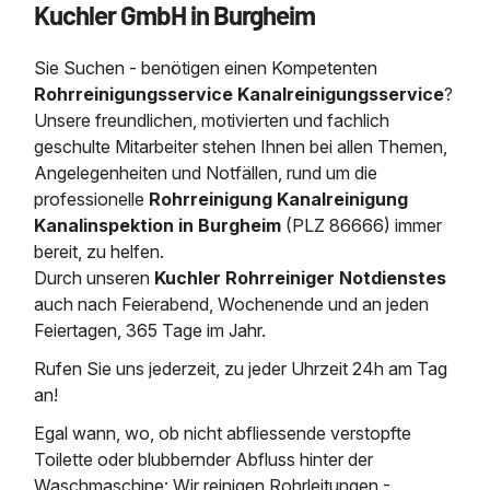
Kuchler GmbH in Burgheim
Saugbagger / Luftförderanlage
Entleerung und Reinigung 
Kanalreinigung
Fettabscheider Entleerun
Zertifikate / Bestätigunge
Saugbagger für Tiefbau m
Regenrückhaltebecken
Entsorgung
Kanalinspektion
Sie Suchen - benötigen einen Kompetenten
Saugbagger und Pumpen z
Grubenentleerung und Sa
Heizung / Sanitär
Fermenter-Entleerung
Rohrreinigungsservice Kanalreinigungsservice
?
Grubenentleerung
Unsere freundlichen, motivierten und fachlich
Sickerschacht Reinigung
Regenrückhaltebecken
geschulte Mitarbeiter stehen Ihnen bei allen Themen,
24h Notdienst
Entschlammung
Tiefbau
Angelegenheiten und Notfällen, rund um die
Abfallzwischenlager
Kosten Preise
professionelle
Rohrreinigung Kanalreinigung
Trockensaugen von Filtera
Austausch von Biofilterma
etc.
Kanalinspektion in Burgheim
(PLZ 86666) immer
Unternehmen
Rohrreinigungsdienst
bereit, zu helfen.
Schießstandsanierung -
Weitere Services mit Luft
Durch unseren
Kuchler Rohrreiniger Notdienstes
Geschosssandfang
Wasserhaltung Umpumpe
auch nach Feierabend, Wochenende und an jeden
Stellenangebote
Mobile Schlamm-Entwäss
Feiertagen, 365 Tage im Jahr.
Dükerreinigung Beckenrei
Rufen Sie uns jederzeit, zu jeder Uhrzeit 24h am Tag
Kontakt
an!
Egal wann, wo, ob nicht abfliessende verstopfte
Toilette oder blubbernder Abfluss hinter der
Waschmaschine: Wir reinigen Rohrleitungen -