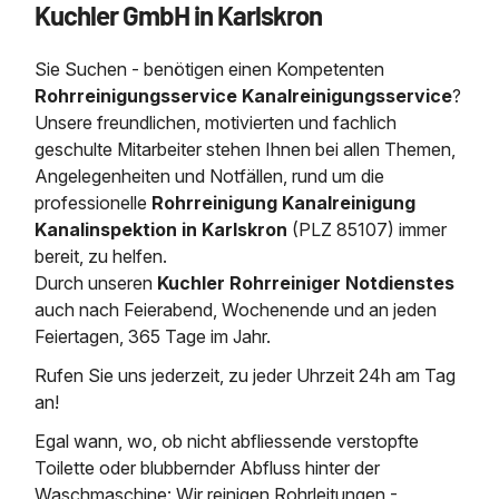
Kuchler GmbH in Karlskron
Saugbagger / Luftförderanlage
Entleerung und Reinigung 
Kanalreinigung
Fettabscheider Entleerun
Zertifikate / Bestätigunge
Saugbagger für Tiefbau m
Regenrückhaltebecken
Entsorgung
Kanalinspektion
Sie Suchen - benötigen einen Kompetenten
Saugbagger und Pumpen z
Grubenentleerung und Sa
Heizung / Sanitär
Fermenter-Entleerung
Rohrreinigungsservice Kanalreinigungsservice
?
Grubenentleerung
Unsere freundlichen, motivierten und fachlich
Sickerschacht Reinigung
Regenrückhaltebecken
geschulte Mitarbeiter stehen Ihnen bei allen Themen,
24h Notdienst
Entschlammung
Tiefbau
Angelegenheiten und Notfällen, rund um die
Abfallzwischenlager
Kosten Preise
professionelle
Rohrreinigung Kanalreinigung
Trockensaugen von Filtera
Austausch von Biofilterma
etc.
Kanalinspektion in Karlskron
(PLZ 85107) immer
Unternehmen
Rohrreinigungsdienst
bereit, zu helfen.
Schießstandsanierung -
Weitere Services mit Luft
Durch unseren
Kuchler Rohrreiniger Notdienstes
Geschosssandfang
Wasserhaltung Umpumpe
auch nach Feierabend, Wochenende und an jeden
Stellenangebote
Mobile Schlamm-Entwäss
Feiertagen, 365 Tage im Jahr.
Dükerreinigung Beckenrei
Rufen Sie uns jederzeit, zu jeder Uhrzeit 24h am Tag
Kontakt
an!
Egal wann, wo, ob nicht abfliessende verstopfte
Toilette oder blubbernder Abfluss hinter der
Waschmaschine: Wir reinigen Rohrleitungen -