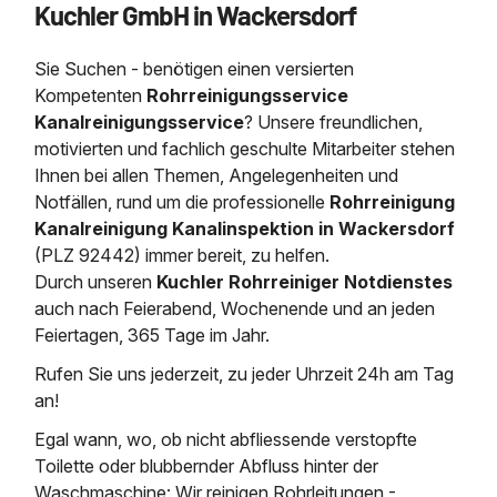
Kuchler GmbH in Wackersdorf
Saugbagger / Luftförderanlage
Entleerung und Reinigung 
Kanalreinigung
Fettabscheider Entleerun
Zertifikate / Bestätigunge
Saugbagger für Tiefbau m
Regenrückhaltebecken
Entsorgung
Kanalinspektion
Sie Suchen - benötigen einen versierten
Saugbagger und Pumpen z
Grubenentleerung und Sa
Heizung / Sanitär
Fermenter-Entleerung
Kompetenten
Rohrreinigungsservice
Grubenentleerung
Kanalreinigungsservice
? Unsere freundlichen,
Sickerschacht Reinigung
Regenrückhaltebecken
motivierten und fachlich geschulte Mitarbeiter stehen
24h Notdienst
Entschlammung
Tiefbau
Ihnen bei allen Themen, Angelegenheiten und
Abfallzwischenlager
Kosten Preise
Notfällen, rund um die professionelle
Rohrreinigung
Trockensaugen von Filtera
Austausch von Biofilterma
etc.
Kanalreinigung Kanalinspektion in Wackersdorf
Unternehmen
Rohrreinigungsdienst
(PLZ 92442) immer bereit, zu helfen.
Schießstandsanierung -
Weitere Services mit Luft
Durch unseren
Kuchler Rohrreiniger Notdienstes
Geschosssandfang
Wasserhaltung Umpumpe
auch nach Feierabend, Wochenende und an jeden
Stellenangebote
Mobile Schlamm-Entwäss
Feiertagen, 365 Tage im Jahr.
Dükerreinigung Beckenrei
Rufen Sie uns jederzeit, zu jeder Uhrzeit 24h am Tag
Kontakt
an!
Egal wann, wo, ob nicht abfliessende verstopfte
Toilette oder blubbernder Abfluss hinter der
Waschmaschine: Wir reinigen Rohrleitungen -