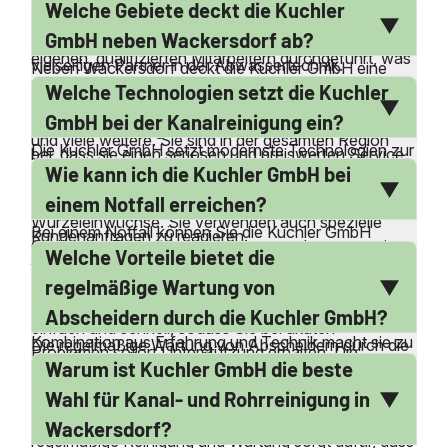
Welche Gebiete deckt die Kuchler
lokale Präsenz und den Verzicht auf Subunternehmer
Sickerschächten an. Diese umfassenden
oder Franchise-Partner. Alle Arbeiten werden von
GmbH neben Wackersdorf ab?
Dienstleistungen machen die Kuchler GmbH zu einem
eigenen, qualifizierten Mitarbeitern durchgeführt, was
vielseitigen Partner in der Abwassertechnik.
Neben Wackersdorf deckt die Kuchler GmbH eine
eine hohe Qualität und Zuverlässigkeit garantiert.
Welche Technologien setzt die Kuchler
Vielzahl von umliegenden Gemeinden ab, darunter
Zudem berechnen sie keine Anfahrtskosten, da sie in
Schwandorf, Altendorf, Bodenwöhr, Burglengenfeld
GmbH bei der Kanalreinigung ein?
der Nähe ansässig sind. Diese Faktoren tragen dazu
und viele weitere. Sie sind in der gesamten Region
Die Kuchler GmbH setzt modernste Technologien zur
bei, dass sie einen seriösen und preiswerten Service
aktiv und bieten ihre Dienstleistungen in zahlreichen
Wie kann ich die Kuchler GmbH bei
Kanalreinigung ein, darunter
bieten können.
Städten und Gemeinden an. Diese weite Abdeckung
Hochdruckreinigungssysteme und Fräsen für
einem Notfall erreichen?
ermöglicht es ihnen, schnell und effizient auf
Wurzeleinwüchse. Sie verwenden auch spezielle
Bei einem Notfall können Sie die Kuchler GmbH
Kundenanfragen zu reagieren.
Geräte zur Entfernung von beton- und zementartigen
Welche Vorteile bietet die
jederzeit telefonisch erreichen. Sie bieten einen 24-
Ablagerungen. Diese fortschrittlichen Technologien
Stunden-Service an, der auch an Wochenenden und
regelmäßige Wartung von
ermöglichen es ihnen, selbst hartnäckige
Feiertagen verfügbar ist. Die Kontaktaufnahme ist
Abscheidern durch die Kuchler GmbH?
Verstopfungen effektiv zu beseitigen. Die
einfach und schnell, sodass Sie bei akuten
Kombination aus Erfahrung und Technik macht sie zu
Die regelmäßige Wartung von Abscheidern durch die
Problemen sofort Unterstützung erhalten. Die
einem führenden Anbieter in der Region.
Warum ist Kuchler GmbH die beste
Kuchler GmbH bietet zahlreiche Vorteile, darunter die
schnelle Erreichbarkeit ist ein wesentlicher Bestandteil
Vermeidung von Betriebsstörungen und die
Wahl für Kanal- und Rohrreinigung in
ihres Kundenservices.
Einhaltung gesetzlicher Vorschriften. Eine
Wackersdorf?
regelmäßige Reinigung und Wartung sorgt dafür, dass