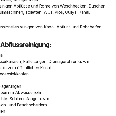
, reinigen Abflüsse und Rohre von Waschbecken, Duschen,
aschinen, Toiletten, WCs, Klos, Gullys, Kanal.
sionelles reinigen von Kanal, Abfluss und Rohr helfen.
 Abflussreinigung:
ss
kanälen, Fallleitungen, Drainagerohren u. v. m.
bis zum öffentlichen Kanal
Regensinkkästen
blagerungen
pern im Abwasserrohr
chte, Schlammfänge u. v. m.
nzin- und Fettabscheidern
gen