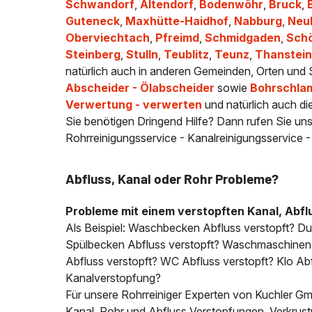
Schwandorf
,
Altendorf
,
Bodenwöhr
,
Bruck
,
Guteneck
,
Maxhütte-Haidhof
,
Nabburg
,
Neuk
Oberviechtach
,
Pfreimd
,
Schmidgaden
,
Sch
Steinberg
,
Stulln
,
Teublitz
,
Teunz
,
Thanstei
natürlich auch in anderen Gemeinden, Orten und S
Abscheider - Ölabscheider
sowie
Bohrschla
Verwertung - verwerten
und natürlich auch di
Sie benötigen Dringend Hilfe? Dann rufen Sie uns
Rohrreinigungsservice - Kanalreinigungsservice 
Abfluss, Kanal oder Rohr Probleme?
Probleme mit einem verstopften Kanal, Abfl
Als Beispiel: Waschbecken Abfluss verstopft? D
Spülbecken Abfluss verstopft? Waschmaschinen A
Abfluss verstopft? WC Abfluss verstopft? Klo Abfl
Kanalverstopfung?
Für unsere Rohrreiniger Experten von Kuchler Gmb
Kanal, Rohr und Abfluss Verstopfungen, Verkrus