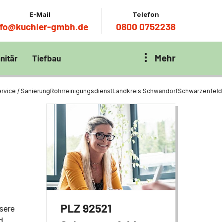
E-Mail
Telefon
nfo@kuchler-gmbh.de
0800 0752238
Mehr
nitär
Tiefbau
on Klärbecken
nitär
en per
rvice / Sanierung
Rohrreinigungsdienst
Landkreis Schwandorf
Schwarzenfeld
en Zentrum München
wässerung
ür Tiefbau
ltebecken
ng
ces mit
chnik
t
PLZ 92521
sere
d