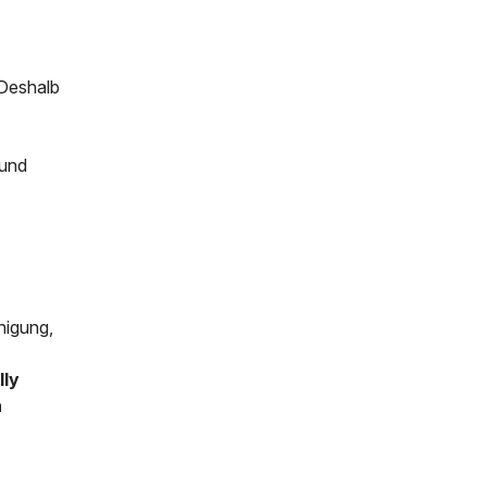
 Deshalb
 und
inigung,
lly
n