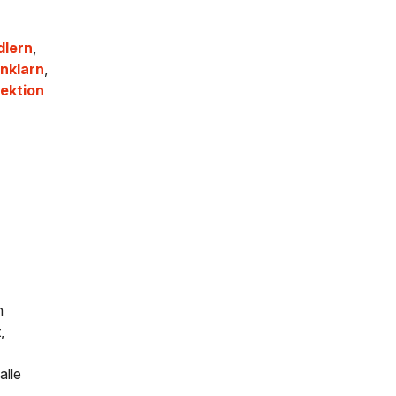
dlern
,
nklarn
,
ektion
n
,
alle