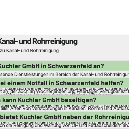
Kanal- und Rohrreinigung
 zu Kanal- und Rohrreinigung
Kuchler GmbH in Schwarzenfeld an?
ende Dienstleistungen im Bereich der Kanal- und Rohrreinigun
gung von Verstopfungen sowie die Kanalinspektion und Kanalsa
ei einem Notfall in Schwarzenfeld helfen?
. Zusätzlich werden Wartungsreinigungen und die Entfernung
an, der auch an Wochenenden und Feiertagen verfügbar ist. Di
sführung aller Arbeiten durch qualifizierte Mitarbeiter.
ank der lokalen Präsenz in Schwarzenfeld und Umgebung kann d
 kann Kuchler GmbH beseitigen?
andteil des Serviceversprechens der Kuchler GmbH. Kunden könn
ng aller Arten von Verstopfungen in Kanälen, Rohren und Abflüs
n. Auch schwierigere Fälle wie verstopfte Gullys und Kanal
 bietet Kuchler GmbH neben der Rohrreinig
ein, um Ablagerungen und Inkrustierungen zu entfernen. So wir
h die Reinigung und Wartung von Öl- und Fettabscheidern an.