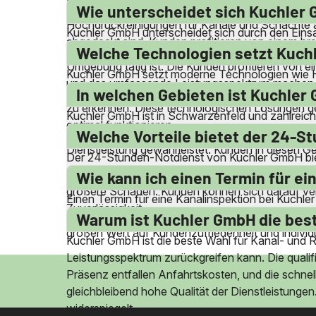
Entsorgung von Bohrschlamm und die Reinigung v
Wie unterscheidet sich Kuchler
Hochdruckreinigungen für Kanäle und Schächte a
Kuchler GmbH unterscheidet sich durch den Einsat
abgedeckt sind. Kunden profitieren von einem bre
garantiert eine gleichbleibend hohe Qualität der
Welche Technologien setzt Kuchl
Umgebung tätig ist. Die Kunden profitieren von ei
Kuchler GmbH setzt moderne Technologien wie Ho
und das umfassende Leistungsspektrum machen K
selbst hartnäckige Ablagerungen und Wurzeleinwü
In welchen Gebieten ist Kuchler
zu erkennen. Diese technologischen Lösungen gew
Kuchler GmbH ist in Schwarzenfeld und zahlreic
optimal funktionieren.
weitere. Die Firma ist lokal stark verankert und 
Welche Vorteile bietet der 24-
Dienstleistung gewährleistet. Kunden in diesen G
Der 24-Stunden-Notdienst von Kuchler GmbH bietet
Service ist an allen Tagen des Jahres verfügbar, 
Wie kann ich einen Termin für e
größere Schäden. Kunden können sich darauf verla
Einen Termin für eine Kanalinspektion bei Kuchle
Zuverlässigkeit.
flexible Terminoptionen an. Die freundlichen Mit
Warum ist Kuchler GmbH die best
großen Wert auf Kundenzufriedenheit und individue
Kuchler GmbH ist die beste Wahl für Kanal- und R
Leistungsspektrum zurückgreifen kann. Die qualifiz
Präsenz entfallen Anfahrtskosten, und die schnel
gleichbleibend hohe Qualität der Dienstleistung
widerspiegelt.