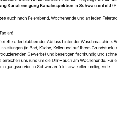
ung Kanalreinigung Kanalinspektion in Schwarzenfeld
(P
News & Aktuelles
Zertifikate / Bestätigu
tes
auch nach Feierabend, Wochenende und an jeden Feierta
Tag an!
Toilette oder blubbernder Abfluss hinter der Waschmaschine: W
ussleitungen (in Bad, Küche, Keller und auf Ihrem Grundstück) 
roduzierenden Gewerbe) und beseitigen fachkundig und schnell
ie erreichen uns rund um die Uhr – auch am Wochenende. Für e
reinigungsservice in Schwarzenfeld sowie allen umliegende