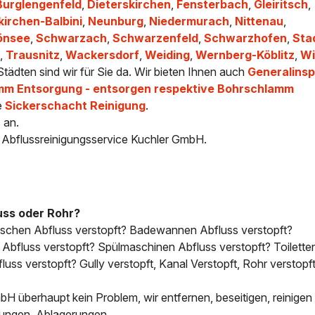
Burglengenfeld
,
Dieterskirchen
,
Fensterbach
,
Gleiritsch
,
irchen-Balbini
,
Neunburg
,
Niedermurach
,
Nittenau
,
önsee
,
Schwarzach
,
Schwarzenfeld
,
Schwarzhofen
,
Sta
n
,
Trausnitz
,
Wackersdorf
,
Weiding
,
Wernberg-Köblitz
,
Wi
tädten sind wir für Sie da. Wir bieten Ihnen auch
Generalinsp
mm Entsorgung - entsorgen respektive Bohrschlamm
e
Sickerschacht Reinigung
.
 an.
- Abflussreinigungsservice Kuchler GmbH.
uss oder Rohr?
uschen Abfluss verstopft? Badewannen Abfluss verstopft?
bfluss verstopft? Spülmaschinen Abfluss verstopft? Toilette
uss verstopft? Gully verstopft, Kanal Verstopft, Rohr verstopft
H überhaupt kein Problem, wir entfernen, beseitigen, reinigen 
tungen, Ablagerungen.