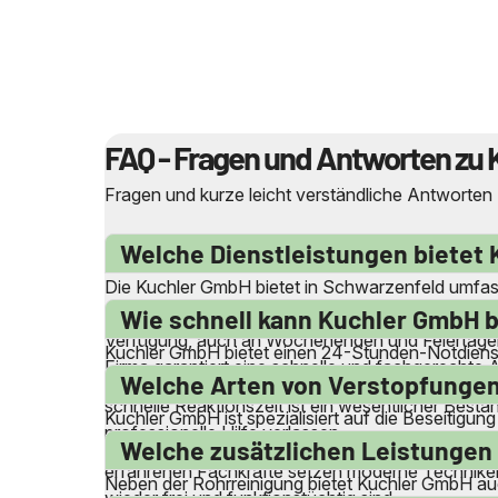
FAQ - Fragen und Antworten zu 
Fragen und kurze leicht verständliche Antworten
Welche Dienstleistungen bietet 
Die Kuchler GmbH bietet in Schwarzenfeld umfass
von Abwasser- und Abflussleitungen, die Beseiti
Wie schnell kann Kuchler GmbH b
Verfügung, auch an Wochenenden und Feiertagen
Kuchler GmbH bietet einen 24-Stunden-Notdienst 
Firma garantiert eine schnelle und fachgerechte Au
Toiletten oder Abflüssen schnell zu reagieren. D
Welche Arten von Verstopfungen
schnelle Reaktionszeit ist ein wesentlicher Best
Kuchler GmbH ist spezialisiert auf die Beseitigu
professionelle Hilfe verlassen.
Waschbecken, Duschen, Badewannen und Spülbecke
Welche zusätzlichen Leistungen
erfahrenen Fachkräfte setzen moderne Techniken 
Neben der Rohrreinigung bietet Kuchler GmbH auc
wieder frei und funktionstüchtig sind.