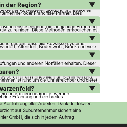
inspektionen von Abscheidern durch und bietet
in der Region?
pekte der Abwasserentsorgung professionell
unternehmer oder Franchise-Partner. Dies
ahrtskosten, da es lokal in Schwarzenfeld und
en Bedürfnisse eingeht. Die langjährige Erfahrung
iv zu reinigen. Diese Methoden ermöglichen es,
ür die Kanalinspektion, um Probleme frühzeitig
sichergestellt, dass alle Abwassersysteme
andorf, Altendorf, Bodenwöhr, Bruck und viele
räsenz wird eine zeitnahe und effiziente
opfungen und anderen Notfällen erhalten. Dieser
onszeit minimiert Ausfallzeiten und verhindert
nbaren?
ies sorgt für ein hohes Maß an Sicherheit und
ehmen ist rund um die Uhr erreichbar und bietet
en passenden Zeitpunkt. Kuchler GmbH legt
hwarzenfeld?
ll und effizient bearbeitet werden.
hrige Erfahrung und ein breites
te Ausführung aller Arbeiten. Dank der lokalen
Verzicht auf Subunternehmer sichert eine
hler GmbH, die sich in jedem Auftrag