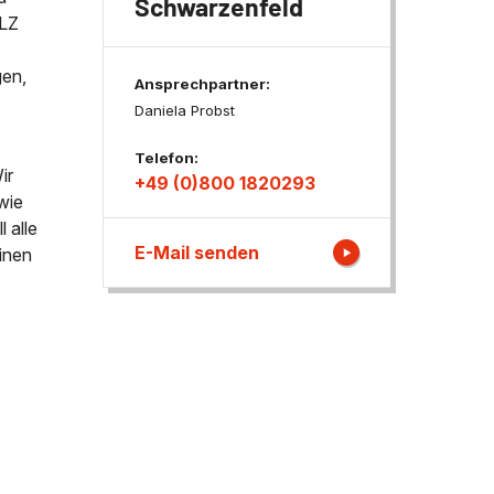
Schwarzenfeld
LZ
ngen
gen,
Ansprechpartner:
Daniela Probst
Telefon:
ir
+49 (0)800 1820293
wie
 alle
E-Mail senden
inen