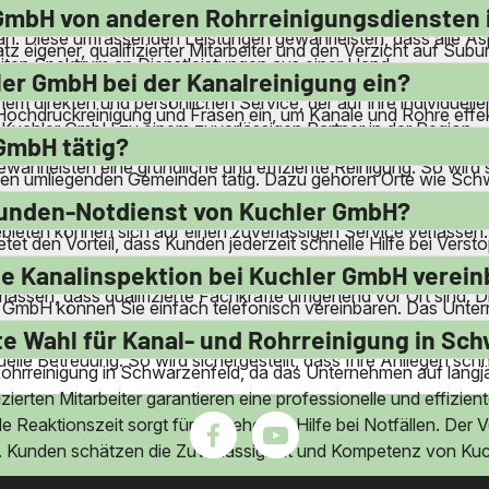
on Sickerschächten angeboten. Die Firma führt auch General
 GmbH von anderen Rohrreinigungsdiensten 
n. Diese umfassenden Leistungen gewährleisten, dass alle As
z eigener, qualifizierter Mitarbeiter und den Verzicht auf Sub
iten Spektrum an Dienstleistungen aus einer Hand.
 Dienstleistungen. Zudem berechnet das Unternehmen keine Anf
er GmbH bei der Kanalreinigung ein?
nem direkten und persönlichen Service, der auf ihre individuell
chdruckreinigung und Fräsen ein, um Kanäle und Rohre effekt
uchler GmbH zu einem zuverlässigen Partner in der Region.
chse zu entfernen. Die Firma nutzt zudem spezielle Kameras f
 GmbH tätig?
ährleisten eine gründliche und effiziente Reinigung. So wird 
hen umliegenden Gemeinden tätig. Dazu gehören Orte wie Schw
kann daher schnell auf Anfragen reagieren. Durch die regionale P
Stunden-Notdienst von Kuchler GmbH?
ebieten können sich auf einen zuverlässigen Service verlassen.
 den Vorteil, dass Kunden jederzeit schnelle Hilfe bei Verst
einschließlich Wochenenden und Feiertagen. Die schnelle Reakti
ine Kanalinspektion bei Kuchler GmbH verei
ssen, dass qualifizierte Fachkräfte umgehend vor Ort sind. D
r GmbH können Sie einfach telefonisch vereinbaren. Das Untern
arbeiter beraten Sie gerne und finden gemeinsam mit Ihnen ein
e Wahl für Kanal- und Rohrreinigung in Sc
lle Betreuung. So wird sichergestellt, dass Ihre Anliegen schne
ohrreinigung in Schwarzenfeld, da das Unternehmen auf langjä
ierten Mitarbeiter garantieren eine professionelle und effizien
le Reaktionszeit sorgt für umgehende Hilfe bei Notfällen. Der 
en. Kunden schätzen die Zuverlässigkeit und Kompetenz von Kuc