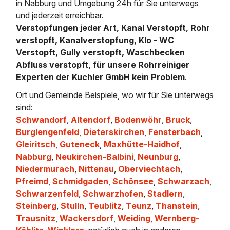
in Nabburg und Umgebung 24h für Sie unterwegs
und jederzeit erreichbar.
Verstopfungen jeder Art, Kanal Verstopft, Rohr
verstopft, Kanalverstopfung, Klo - WC
Verstopft, Gully verstopft, Waschbecken
Abfluss verstopft, für unsere Rohrreiniger
Experten der Kuchler GmbH kein Problem
.
Ort und Gemeinde Beispiele, wo wir für Sie unterwegs
sind:
Schwandorf
,
Altendorf
,
Bodenwöhr
,
Bruck
,
Burglengenfeld
,
Dieterskirchen
,
Fensterbach
,
Gleiritsch
,
Guteneck
,
Maxhütte-Haidhof
,
Nabburg
,
Neukirchen-Balbini
,
Neunburg
,
Niedermurach
,
Nittenau
,
Oberviechtach
,
Pfreimd
,
Schmidgaden
,
Schönsee
,
Schwarzach
,
Schwarzenfeld
,
Schwarzhofen
,
Stadlern
,
Steinberg
,
Stulln
,
Teublitz
,
Teunz
,
Thanstein
,
Trausnitz
,
Wackersdorf
,
Weiding
,
Wernberg-