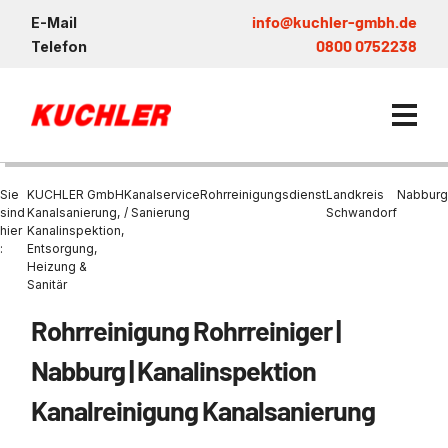
info@kuchler-gmbh.de
E-Mail
0800 0752238
Telefon
Sie
KUCHLER GmbH
Kanalservice
Rohrreinigungsdienst
Landkreis
Nabburg
sind
Kanalsanierung,
/ Sanierung
Schwandorf
hier
Kanalinspektion,
:
Entsorgung,
Kanalservice / Sanierung
Heizung &
Sanitär
Kanalsanierung
Entsorgung und Verwertun
Entleerung Entsorgung Öl
Heizung / Sanitär
KUCHLER GRUPPE
Bohrschlamm
Entsorgung
Rohrreinigung Rohrreiniger |
Be- und Entkiesen von Fl
Großprofilsanierung
Wartung und Vollservice
Wärmepumpen Zentrum M
Nachhaltigkeit & Umwelt
Entsorgung von Kühlschmi
Nabburg | Kanalinspektion
Entleerung von Klärbecke
Schachtsanierung
Prüfung & Generalinspekt
Brückenentwässerung
Referenzen
Faultürmen per Saugbagg
Abscheider
Kanalreinigung Kanalsanierung
Chemisch physikalische
Behandlungsanlage
GFK - Schachtliner
Sanierung von Abscheide
News & Aktuelles
Entleerung und Aussaugen