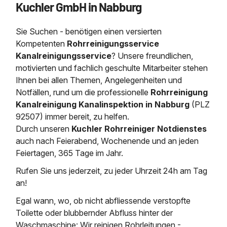
Kuchler GmbH in Nabburg
Saugbagger / Luftförderanlage
Entleerung und Reinigung 
Kanalreinigung
Fettabscheider Entleerun
Zertifikate / Bestätigunge
Saugbagger für Tiefbau m
Regenrückhaltebecken
Entsorgung
Kanalinspektion
Sie Suchen - benötigen einen versierten
Saugbagger und Pumpen z
Grubenentleerung und Sa
Heizung / Sanitär
Fermenter-Entleerung
Kompetenten
Rohrreinigungsservice
Grubenentleerung
Kanalreinigungsservice
? Unsere freundlichen,
Sickerschacht Reinigung
Regenrückhaltebecken
motivierten und fachlich geschulte Mitarbeiter stehen
24h Notdienst
Entschlammung
Tiefbau
Ihnen bei allen Themen, Angelegenheiten und
Abfallzwischenlager
Kosten Preise
Notfällen, rund um die professionelle
Rohrreinigung
Trockensaugen von Filtera
Austausch von Biofilterma
etc.
Kanalreinigung Kanalinspektion in Nabburg
(PLZ
Unternehmen
Rohrreinigungsdienst
92507) immer bereit, zu helfen.
Schießstandsanierung -
Weitere Services mit Luft
Durch unseren
Kuchler Rohrreiniger Notdienstes
Geschosssandfang
Wasserhaltung Umpumpe
auch nach Feierabend, Wochenende und an jeden
Stellenangebote
Mobile Schlamm-Entwäss
Feiertagen, 365 Tage im Jahr.
Dükerreinigung Beckenrei
Rufen Sie uns jederzeit, zu jeder Uhrzeit 24h am Tag
Kontakt
an!
Egal wann, wo, ob nicht abfliessende verstopfte
Toilette oder blubbernder Abfluss hinter der
Waschmaschine: Wir reinigen Rohrleitungen -