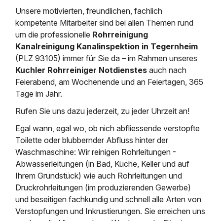
Saugbagger / Luftförderanlage
Entleerung und Reinigung 
Kanalreinigung
Fettabscheider Entleerun
Zertifikate / Bestätigunge
Saugbagger für Tiefbau m
Unsere motivierten, freundlichen, fachlich
Regenrückhaltebecken
Entsorgung
kompetente Mitarbeiter sind bei allen Themen rund
Kanalinspektion
Saugbagger und Pumpen z
um die professionelle
Rohrreinigung
Grubenentleerung und Sa
Heizung / Sanitär
Fermenter-Entleerung
Kanalreinigung Kanalinspektion in Tegernheim
Grubenentleerung
(PLZ 93105) immer für Sie da – im Rahmen unseres
Sickerschacht Reinigung
Regenrückhaltebecken
24h Notdienst
Kuchler Rohrreiniger Notdienstes
auch nach
Entschlammung
Tiefbau
Abfallzwischenlager
Feierabend, am Wochenende und an Feiertagen, 365
Kosten Preise
Trockensaugen von Filtera
Tage im Jahr.
Austausch von Biofilterma
etc.
Unternehmen
Rohrreinigungsdienst
Rufen Sie uns dazu jederzeit, zu jeder Uhrzeit an!
Schießstandsanierung -
Weitere Services mit Luft
Geschosssandfang
Egal wann, egal wo, ob nich abfliessende verstopfte
Wasserhaltung Umpumpe
Stellenangebote
Toilette oder blubbernder Abfluss hinter der
Mobile Schlamm-Entwäss
Dükerreinigung Beckenrei
Waschmaschine: Wir reinigen Rohrleitungen -
Abwasserleitungen (in Bad, Küche, Keller und auf
Kontakt
Ihrem Grundstück) wie auch Rohrleitungen und
Druckrohrleitungen (im produzierenden Gewerbe)
und beseitigen fachkundig und schnell alle Arten von
Verstopfungen und Inkrustierungen. Sie erreichen uns