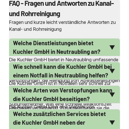
FAQ - Fragen und Antworten zu Kanal-
und Rohrreinigung
Fragen und kurze leicht verständliche Antworten zu
Kanal- und Rohrreinigung
Welche Dienstleistungen bietet
Kuchler GmbH in Neutraubling an?
Die Kuchler GmbH bietet in Neutraubling umfassende
Wie schnell kann die Kuchler GmbH bei
Dienstleistungen im Bereich der Kanal- und
Rohrreinigung an. Dazu gehören die Beseitigung von
einem Notfall in Neutraubling helfen?
Verstopfungen, die Reinigung von Abwasserleitungen
Die Kuchler GmbH ist in Notfällen sehr schnell zur
und Druckrohrleitungen sowie die Kanalinspektion.
Welche Arten von Verstopfungen kann
Stelle, da sie über eigene Service-Stützpunkte in der
Sie sind rund um die Uhr erreichbar und bieten auch
Nähe von Neutraubling verfügt. Sie arbeiten ohne
die Kuchler GmbH beseitigen?
einen Notdienst an, der an Wochenenden und
Subunternehmer, was eine schnelle Reaktionszeit
Die Kuchler GmbH kann eine Vielzahl von
Feiertagen verfügbar ist. Zusätzlich bieten sie die
ermöglicht. Der Notdienst ist 24 Stunden am Tag,
Welche zusätzlichen Services bietet
Verstopfungen beseitigen, darunter verstopfte
Entsorgung von Bohrschlamm und die Reinigung von
365 Tage im Jahr verfügbar, sodass sie auch an
Toiletten, Abflüsse hinter Waschmaschinen und
Öl- und Fettabscheidern an. Die Dienstleistungen sind
die Kuchler GmbH neben der
Wochenenden und Feiertagen erreichbar sind. Dies
verstopfte Spülbecken. Sie sind in der Lage, sowohl
sowohl für private Haushalte als auch für das