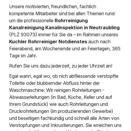
Saugbagger / Luftförderanlage
Entleerung und Reinigung 
Kanalreinigung
Fettabscheider Entleerun
Zertifikate / Bestätigunge
Saugbagger für Tiefbau m
Unsere motivierten, freundlichen, fachlich
Regenrückhaltebecken
Entsorgung
kompetente Mitarbeiter sind bei allen Themen rund
Kanalinspektion
Saugbagger und Pumpen z
um die professionelle
Rohrreinigung
Grubenentleerung und Sa
Heizung / Sanitär
Fermenter-Entleerung
Kanalreinigung Kanalinspektion in Neutraubling
Grubenentleerung
(PLZ 93073) immer für Sie da – im Rahmen unseres
Sickerschacht Reinigung
Regenrückhaltebecken
24h Notdienst
Kuchler Rohrreiniger Notdienstes
auch nach
Entschlammung
Tiefbau
Abfallzwischenlager
Feierabend, am Wochenende und an Feiertagen, 365
Kosten Preise
Trockensaugen von Filtera
Tage im Jahr.
Austausch von Biofilterma
etc.
Unternehmen
Rohrreinigungsdienst
Rufen Sie uns dazu jederzeit, zu jeder Uhrzeit an!
Schießstandsanierung -
Weitere Services mit Luft
Geschosssandfang
Egal wann, egal wo, ob nich abfliessende verstopfte
Wasserhaltung Umpumpe
Stellenangebote
Toilette oder blubbernder Abfluss hinter der
Mobile Schlamm-Entwäss
Dükerreinigung Beckenrei
Waschmaschine: Wir reinigen Rohrleitungen -
Abwasserleitungen (in Bad, Küche, Keller und auf
Kontakt
Ihrem Grundstück) wie auch Rohrleitungen und
Druckrohrleitungen (im produzierenden Gewerbe)
und beseitigen fachkundig und schnell alle Arten von
Verstopfungen und Inkrustierungen. Sie erreichen uns