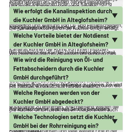
Anfahrtskosten an, was den Service besonders
Neben der klassischen Rohr- und Kanalreinigung
und größere Kanalverstopfungen werden
attraktiv macht. Die schnelle und professionelle Hilfe
Wie erfolgt die Kanalinspektion durch
bietet die Kuchler GmbH auch eine Vielzahl
fachgerecht gereinigt. Mit modernster Technik und
sorgt dafür, dass Verstopfungen zügig und effizient
zusätzlicher Dienstleistungen an. Dazu gehören die
die Kuchler GmbH in Alteglofsheim?
erfahrenen Mitarbeitern werden Verkrustungen und
beseitigt werden.
Inspektion und Wartung von Öl- und Fettabscheidern,
Ablagerungen effizient entfernt. Der Service deckt
Die Kanalinspektion durch die Kuchler GmbH erfolgt
die Entsorgung von Bohrschlamm und die Reinigung
sowohl private Haushalte als auch gewerbliche
Welche Vorteile bietet der Notdienst
mit modernster Technik, um den Zustand der
von Sickerschächten. Auch die Hochdruckreinigung
Einrichtungen ab.
Abwasserleitungen präzise zu beurteilen. Mithilfe von
der Kuchler GmbH in Alteglofsheim?
von Kanälen und Schächten sowie die Fräsung von
Kameras können die Rohre von innen inspiziert
Der Notdienst der Kuchler GmbH bietet den Vorteil,
Wurzeleinwüchsen im Abwasserrohr gehören zum
werden, um mögliche Schäden oder Verstopfungen
Wie wird die Reinigung von Öl- und
dass er rund um die Uhr verfügbar ist, auch an
Leistungsumfang. Diese umfassenden
zu lokalisieren. Diese Methode ermöglicht eine
Wochenenden und Feiertagen. Dies gewährleistet,
Dienstleistungen gewährleisten eine ganzheitliche
Fettabscheidern durch die Kuchler
genaue Analyse ohne aufwendige Grabungsarbeiten.
dass bei akuten Problemen wie Verstopfungen oder
Betreuung und Pflege der Abwassersysteme.
GmbH durchgeführt?
Die gewonnenen Daten helfen, gezielte Maßnahmen
Überflutungen schnell Hilfe geleistet werden kann.
zur Instandhaltung oder Reparatur zu planen. So wird
Die Reinigung von Öl- und Fettabscheidern durch die
Die schnelle Reaktionszeit und die Nähe zu
sichergestellt, dass die Abwassersysteme effizient
Welche Regionen werden von der
Kuchler GmbH erfolgt gründlich und fachgerecht.
Alteglofsheim ermöglichen es, Probleme zügig zu
und störungsfrei funktionieren.
Zunächst werden die Abscheider entleert, um alle
Kuchler GmbH abgedeckt?
lösen. Zudem fallen keine zusätzlichen
Rückstände zu entfernen. Anschließend werden die
Anfahrtskosten an, was den Service besonders
Die Kuchler GmbH deckt neben Alteglofsheim auch
Behälter und Leitungen gereinigt, um Ablagerungen
kundenfreundlich macht. Die qualifizierten Mitarbeiter
Welche Technologien setzt die Kuchler
zahlreiche umliegende Gemeinden ab. Dazu gehören
und Verkrustungen zu beseitigen. Diese regelmäßige
sorgen für eine professionelle und effiziente
unter anderem Regensburg, Altenthann, Aufhausen,
GmbH bei der Rohrreinigung ein?
Wartung ist wichtig, um die Funktionsfähigkeit der
Problemlösung.
Barbing, Beratzhausen und viele weitere Orte in der