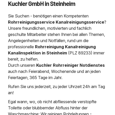
Kuchler GmbH in Steinheim
Saugbagger / Luftförderanlage
Entleerung und Reinigung 
Kanalreinigung
Fettabscheider Entleerun
Zertifikate / Bestätigunge
Saugbagger für Tiefbau m
Regenrückhaltebecken
Entsorgung
Kanalinspektion
Sie Suchen - benötigen einen Kompetenten
Saugbagger und Pumpen z
Grubenentleerung und Sa
Heizung / Sanitär
Fermenter-Entleerung
Rohrreinigungsservice Kanalreinigungsservice
?
Grubenentleerung
Unsere freundlichen, motivierten und fachlich
Sickerschacht Reinigung
Regenrückhaltebecken
geschulte Mitarbeiter stehen Ihnen bei allen Themen,
24h Notdienst
Entschlammung
Tiefbau
Angelegenheiten und Notfällen, rund um die
Abfallzwischenlager
Kosten Preise
professionelle
Rohrreinigung Kanalreinigung
Trockensaugen von Filtera
Austausch von Biofilterma
etc.
Kanalinspektion in Steinheim
(PLZ 89233) immer
Unternehmen
Rohrreinigungsdienst
bereit, zu helfen.
Schießstandsanierung -
Weitere Services mit Luft
Durch unseren
Kuchler Rohrreiniger Notdienstes
Geschosssandfang
Wasserhaltung Umpumpe
auch nach Feierabend, Wochenende und an jeden
Stellenangebote
Mobile Schlamm-Entwäss
Feiertagen, 365 Tage im Jahr.
Dükerreinigung Beckenrei
Rufen Sie uns jederzeit, zu jeder Uhrzeit 24h am Tag
Kontakt
an!
Egal wann, wo, ob nicht abfliessende verstopfte
Toilette oder blubbernder Abfluss hinter der
Waschmaschine: Wir reinigen Rohrleitungen -