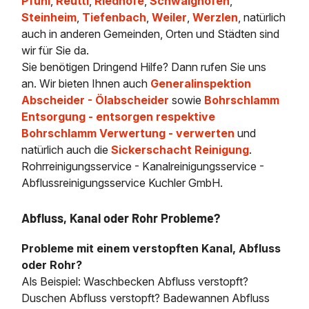
Pfuhl
,
Reutti
,
Riedhöfe
,
Schwaighofen
,
Steinheim
,
Tiefenbach
,
Weiler
,
Werzlen
, natürlich
auch in anderen Gemeinden, Orten und Städten sind
wir für Sie da.
Sie benötigen Dringend Hilfe? Dann rufen Sie uns
an. Wir bieten Ihnen auch
Generalinspektion
Abscheider - Ölabscheider
sowie
Bohrschlamm
Entsorgung - entsorgen respektive
Bohrschlamm Verwertung - verwerten
und
natürlich auch die
Sickerschacht Reinigung
.
Rohrreinigungsservice - Kanalreinigungsservice -
Abflussreinigungsservice Kuchler GmbH.
Abfluss, Kanal oder Rohr Probleme?
Probleme mit einem verstopften Kanal, Abfluss
oder Rohr?
Als Beispiel: Waschbecken Abfluss verstopft?
Duschen Abfluss verstopft? Badewannen Abfluss