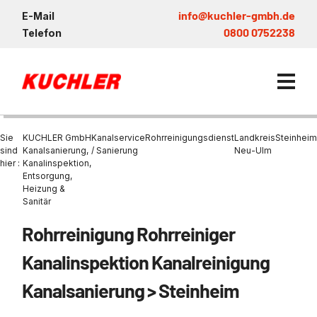
info@kuchler-gmbh.de
E-Mail
0800 0752238
Telefon
Sie
KUCHLER GmbH
Kanalservice
Rohrreinigungsdienst
Landkreis
Steinheim
sind
Kanalsanierung,
/ Sanierung
Neu-Ulm
hier :
Kanalinspektion,
Entsorgung,
Kanalservice / Sanierung
Heizung &
Sanitär
Kanalsanierung
Entsorgung und Verwertun
Entleerung Entsorgung Öl
Heizung / Sanitär
KUCHLER GRUPPE
Bohrschlamm
Entsorgung
Rohrreinigung Rohrreiniger
Be- und Entkiesen von Fl
Großprofilsanierung
Wartung und Vollservice
Wärmepumpen Zentrum M
Nachhaltigkeit & Umwelt
Entsorgung von Kühlschmi
Kanalinspektion Kanalreinigung
Entleerung von Klärbecke
Schachtsanierung
Prüfung & Generalinspekt
Brückenentwässerung
Referenzen
Faultürmen per Saugbagg
Abscheider
Kanalsanierung > Steinheim
Chemisch physikalische
Behandlungsanlage
GFK - Schachtliner
Sanierung von Abscheide
News & Aktuelles
Entleerung und Aussaugen