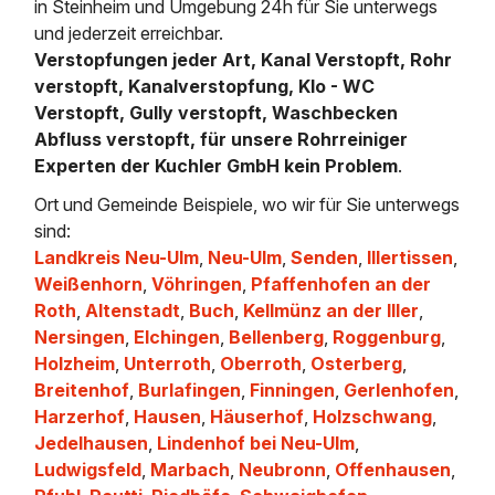
in Steinheim und Umgebung 24h für Sie unterwegs
und jederzeit erreichbar.
Verstopfungen jeder Art, Kanal Verstopft, Rohr
verstopft, Kanalverstopfung, Klo - WC
Verstopft, Gully verstopft, Waschbecken
Abfluss verstopft, für unsere Rohrreiniger
Experten der Kuchler GmbH kein Problem
.
Ort und Gemeinde Beispiele, wo wir für Sie unterwegs
sind:
Landkreis Neu-Ulm
,
Neu-Ulm
,
Senden
,
Illertissen
,
Weißenhorn
,
Vöhringen
,
Pfaffenhofen an der
Roth
,
Altenstadt
,
Buch
,
Kellmünz an der Iller
,
Nersingen
,
Elchingen
,
Bellenberg
,
Roggenburg
,
Holzheim
,
Unterroth
,
Oberroth
,
Osterberg
,
Breitenhof
,
Burlafingen
,
Finningen
,
Gerlenhofen
,
Harzerhof
,
Hausen
,
Häuserhof
,
Holzschwang
,
Jedelhausen
,
Lindenhof bei Neu-Ulm
,
Ludwigsfeld
,
Marbach
,
Neubronn
,
Offenhausen
,