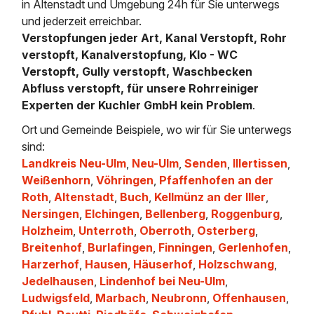
in Altenstadt und Umgebung 24h für Sie unterwegs
und jederzeit erreichbar.
Verstopfungen jeder Art, Kanal Verstopft, Rohr
verstopft, Kanalverstopfung, Klo - WC
Verstopft, Gully verstopft, Waschbecken
Abfluss verstopft, für unsere Rohrreiniger
Experten der Kuchler GmbH kein Problem
.
Ort und Gemeinde Beispiele, wo wir für Sie unterwegs
sind:
Landkreis Neu-Ulm
,
Neu-Ulm
,
Senden
,
Illertissen
,
Weißenhorn
,
Vöhringen
,
Pfaffenhofen an der
Roth
,
Altenstadt
,
Buch
,
Kellmünz an der Iller
,
Nersingen
,
Elchingen
,
Bellenberg
,
Roggenburg
,
Holzheim
,
Unterroth
,
Oberroth
,
Osterberg
,
Breitenhof
,
Burlafingen
,
Finningen
,
Gerlenhofen
,
Harzerhof
,
Hausen
,
Häuserhof
,
Holzschwang
,
Jedelhausen
,
Lindenhof bei Neu-Ulm
,
Ludwigsfeld
,
Marbach
,
Neubronn
,
Offenhausen
,