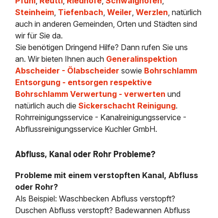
Pfuhl
,
Reutti
,
Riedhöfe
,
Schwaighofen
,
Steinheim
,
Tiefenbach
,
Weiler
,
Werzlen
, natürlich
auch in anderen Gemeinden, Orten und Städten sind
wir für Sie da.
Sie benötigen Dringend Hilfe? Dann rufen Sie uns
an. Wir bieten Ihnen auch
Generalinspektion
Abscheider - Ölabscheider
sowie
Bohrschlamm
Entsorgung - entsorgen respektive
Bohrschlamm Verwertung - verwerten
und
natürlich auch die
Sickerschacht Reinigung
.
Rohrreinigungsservice - Kanalreinigungsservice -
Abflussreinigungsservice Kuchler GmbH.
Abfluss, Kanal oder Rohr Probleme?
Probleme mit einem verstopften Kanal, Abfluss
oder Rohr?
Als Beispiel: Waschbecken Abfluss verstopft?
Duschen Abfluss verstopft? Badewannen Abfluss