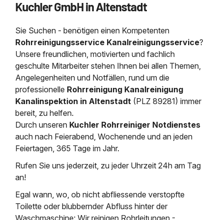
Kuchler GmbH in Altenstadt
Saugbagger / Luftförderanlage
Entleerung und Reinigung 
Kanalreinigung
Fettabscheider Entleerun
Zertifikate / Bestätigunge
Saugbagger für Tiefbau m
Regenrückhaltebecken
Entsorgung
Kanalinspektion
Sie Suchen - benötigen einen Kompetenten
Saugbagger und Pumpen z
Grubenentleerung und Sa
Heizung / Sanitär
Fermenter-Entleerung
Rohrreinigungsservice Kanalreinigungsservice
?
Grubenentleerung
Unsere freundlichen, motivierten und fachlich
Sickerschacht Reinigung
Regenrückhaltebecken
geschulte Mitarbeiter stehen Ihnen bei allen Themen,
24h Notdienst
Entschlammung
Tiefbau
Angelegenheiten und Notfällen, rund um die
Abfallzwischenlager
Kosten Preise
professionelle
Rohrreinigung Kanalreinigung
Trockensaugen von Filtera
Austausch von Biofilterma
etc.
Kanalinspektion in Altenstadt
(PLZ 89281) immer
Unternehmen
Rohrreinigungsdienst
bereit, zu helfen.
Schießstandsanierung -
Weitere Services mit Luft
Durch unseren
Kuchler Rohrreiniger Notdienstes
Geschosssandfang
Wasserhaltung Umpumpe
auch nach Feierabend, Wochenende und an jeden
Stellenangebote
Mobile Schlamm-Entwäss
Feiertagen, 365 Tage im Jahr.
Dükerreinigung Beckenrei
Rufen Sie uns jederzeit, zu jeder Uhrzeit 24h am Tag
Kontakt
an!
Egal wann, wo, ob nicht abfliessende verstopfte
Toilette oder blubbernder Abfluss hinter der
Waschmaschine: Wir reinigen Rohrleitungen -