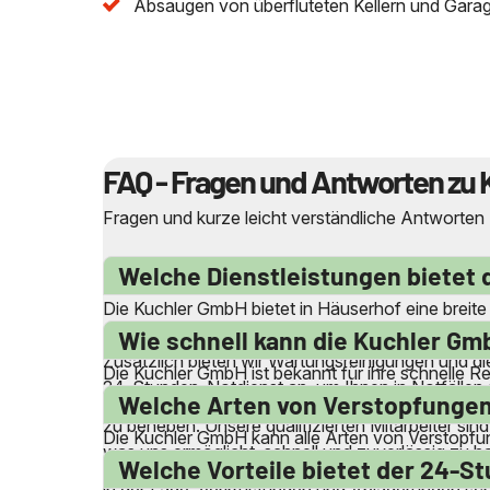
Absaugen von überfluteten Kellern und Gara
FAQ - Fragen und Antworten zu 
Fragen und kurze leicht verständliche Antworten
Welche Dienstleistungen bietet 
Die Kuchler GmbH bietet in Häuserhof eine breite
Unser Team ist spezialisiert auf die Beseitigung
Wie schnell kann die Kuchler Gmb
Zusätzlich bieten wir Wartungsreinigungen und di
Die Kuchler GmbH ist bekannt für ihre schnelle R
24-Stunden-Notdienst an, um Ihnen in Notfällen so
an Wochenenden und Feiertagen. Da wir lokale Se
Welche Arten von Verstopfungen
Verstopfungen schnell und fachkundig zu entfern
zu beheben. Unsere qualifizierten Mitarbeiter sin
Die Kuchler GmbH kann alle Arten von Verstopfun
was uns ermöglicht, schnell und zuverlässig zu h
Toiletten, blubbernde Abflüsse hinter der Was
Welche Vorteile bietet der 24-
in der Lage, Verkrustungen und Ablagerungen sch