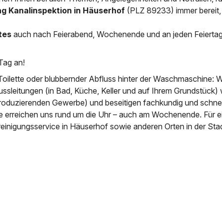
ng Kanalinspektion in Häuserhof
(PLZ 89233) immer bereit,
News & Aktuelles
Zertifikate / Bestätigu
tes
auch nach Feierabend, Wochenende und an jeden Feierta
Tag an!
Toilette oder blubbernder Abfluss hinter der Waschmaschine: W
ussleitungen (in Bad, Küche, Keller und auf Ihrem Grundstück) 
roduzierenden Gewerbe) und beseitigen fachkundig und schnell
ie erreichen uns rund um die Uhr – auch am Wochenende. Für e
reinigungsservice in Häuserhof sowie anderen Orten in der Sta