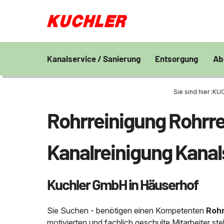
Kanalservice / Sanierung
Entsorgung
Ab
Kanalsanierung
Großprofilsanierung
Entsorgung und V
En
von Bohrschlamm
Sie sind hier :
KUC
Wa
GFK - Schachtliner
Kanalreinigung
Chemisch physikal
Pr
Rohrreinigung Rohrre
Grubenentleerung
24h Notdienst
Behandlungsanlag
Unternehmen
Sa
Rohrreinigungsdienst
Wasserhaltung
Grubenentleerung
Fe
Kanalreinigung Kanal
Umpumpen
Saugwagen
Stellenangebote
Abfallzwischenlag
Kuchler GmbH in Häuserhof
Kontakt
Schießstandsanier
Geschosssandfan
Sie Suchen - benötigen einen Kompetenten
Rohr
motivierten und fachlich geschulte Mitarbeiter s