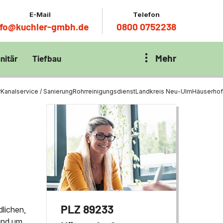
E-Mail
Telefon
nfo@kuchler-gmbh.de
0800 0752238
Mehr
nitär
Tiefbau
on Klärbecken
nitär
en per
r
Kanalservice / Sanierung
Rohrreinigungsdienst
Landkreis Neu-Ulm
Häuserhof
en Zentrum München
wässerung
ür Tiefbau
ltebecken
ng
ces mit
chnik
t
PLZ 89233
dlichen,
rund um