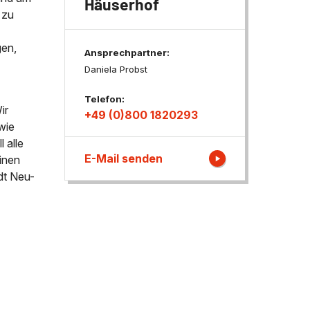
Häuserhof
 zu
ngen
gen,
Ansprechpartner:
Daniela Probst
Telefon:
ir
+49 (0)800 1820293
wie
 alle
E-Mail senden
inen
dt Neu-