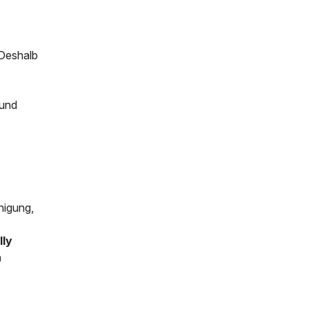
 Deshalb
 und
inigung,
lly
n