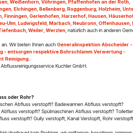
ssen
,
Weißenhorn
,
Vöhringen
,
Pfaffenhofen an der Roth
,
ingen
,
Elchingen
,
Bellenberg
,
Roggenburg
,
Holzheim
,
Unt
n
,
Finningen
,
Gerlenhofen
,
Harzerhof
,
Hausen
,
Häuserho
Neu-Ulm
,
Ludwigsfeld
,
Marbach
,
Neubronn
,
Offenhausen
,
Tiefenbach
,
Weiler
,
Werzlen
, natürlich auch in anderen Gem
s an. Wir bieten Ihnen auch
Generalinspektion Abscheider -
 - entsorgen respektive Bohrschlamm Verwertung -
ht Reinigung
.
- Abflussreinigungsservice Kuchler GmbH.
uss oder Rohr?
uschen Abfluss verstopft? Badewannen Abfluss verstopft?
bfluss verstopft? Spülmaschinen Abfluss verstopft? Toilette
uss verstopft? Gully verstopft, Kanal Verstopft, Rohr verstopft
H überhaupt kein Problem, wir entfernen, beseitigen, reinigen 