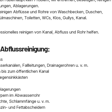
tungen, Ablagerungen.
, reinigen Abflüsse und Rohre von Waschbecken, Duschen,
aschinen, Toiletten, WCs, Klos, Gullys, Kanal.
sionelles reinigen von Kanal, Abfluss und Rohr helfen.
 Abflussreinigung:
ss
kanälen, Fallleitungen, Drainagerohren u. v. m.
bis zum öffentlichen Kanal
Regensinkkästen
blagerungen
pern im Abwasserrohr
chte, Schlammfänge u. v. m.
nzin- und Fettabscheidern