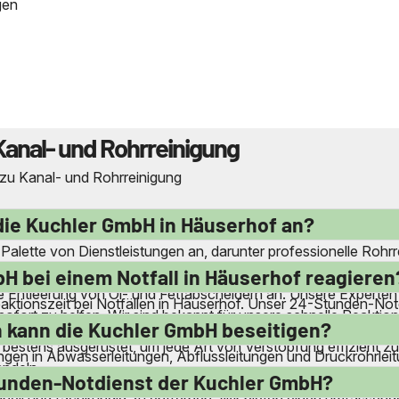
gen
Kanal- und Rohrreinigung
 zu Kanal- und Rohrreinigung
die Kuchler GmbH in Häuserhof an?
 Palette von Dienstleistungen an, darunter professionelle Rohrr
 von Verstopfungen und Inkrustierungen in Abwasserleitungen, 
H bei einem Notfall in Häuserhof reagieren
e Entleerung von Öl- und Fettabscheidern an. Unsere Experten 
eaktionszeit bei Notfällen in Häuserhof. Unser 24-Stunden-Notd
fort zu helfen. Wir sind bekannt für unsere schnelle Reaktions
rvice-Stützpunkte haben, können wir schnell vor Ort sein, um
 kann die Kuchler GmbH beseitigen?
en.
d bestens ausgerüstet, um jede Art von Verstopfung effizient z
gen in Abwasserleitungen, Abflussleitungen und Druckrohrleit
andeln.
chmaschine sowie Verstopfungen in Waschbecken, Duschen, B
Stunden-Notdienst der Kuchler GmbH?
nell und fachkundig zu entfernen. Wir bieten einen umfassende