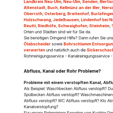
Landkreis Neu-Ulm
,
Neu-Ulm
,
Senden
,
Illerti
Altenstadt
,
Buch
,
Kellmünz an der Iller
,
Ners
Oberroth
,
Osterberg
,
Breitenhof
,
Burlafinge
Holzschwang
,
Jedelhausen
,
Lindenhof bei 
Reutti
,
Riedhöfe
,
Schwaighofen
,
Steinheim
,
Orten und Städten sind wir für Sie da.
Sie benötigen Dringend Hilfe? Dann rufen Sie un
Ölabscheider
sowie
Bohrschlamm Entsorgung
verwerten
und natürlich auch die
Sickerschac
Rohrreinigungsservice - Kanalreinigungsservice 
Abfluss, Kanal oder Rohr Probleme?
Probleme mit einem verstopften Kanal, Abfl
Als Beispiel: Waschbecken Abfluss verstopft? D
Spülbecken Abfluss verstopft? Waschmaschinen A
Abfluss verstopft? WC Abfluss verstopft? Klo Abfl
Kanalverstopfung?
Für unsere Rohrreiniger Experten von Kuchler Gmb