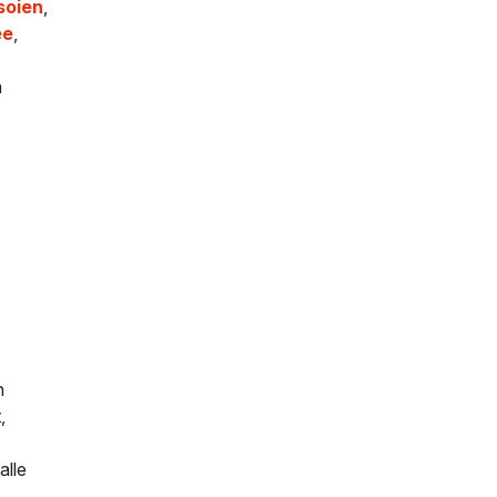
soien
,
ee
,
n
n
,
alle