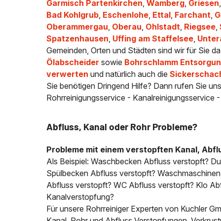
Garmisch Partenkirchen
,
Wamberg
,
Griesen
Bad Kohlgrub
,
Eschenlohe
,
Ettal
,
Farchant
,
G
Oberammergau
,
Oberau
,
Ohlstadt
,
Riegsee
,
Spatzenhausen
,
Uffing am Staffelsee
,
Unte
Gemeinden, Orten und Städten sind wir für Sie da
Ölabscheider
sowie
Bohrschlamm Entsorgung
verwerten
und natürlich auch die
Sickerschac
Sie benötigen Dringend Hilfe? Dann rufen Sie uns
Rohrreinigungsservice - Kanalreinigungsservice 
Abfluss, Kanal oder Rohr Probleme?
Probleme mit einem verstopften Kanal, Abfl
Als Beispiel: Waschbecken Abfluss verstopft? D
Spülbecken Abfluss verstopft? Waschmaschinen A
Abfluss verstopft? WC Abfluss verstopft? Klo Abfl
Kanalverstopfung?
Für unsere Rohrreiniger Experten von Kuchler Gmb
Kanal, Rohr und Abfluss Verstopfungen, Verkrus