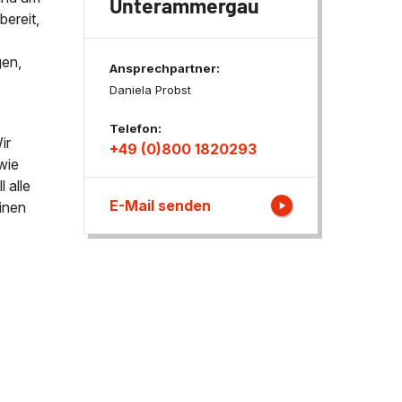
Unterammergau
ereit,
ngen
gen,
Ansprechpartner:
Daniela Probst
Telefon:
ir
+49 (0)800 1820293
wie
 alle
E-Mail senden
inen