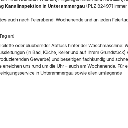
ng Kanalinspektion in Unterammergau
(PLZ 82497) immer b
News & Aktuelles
Zertifikate / Bestätigu
tes
auch nach Feierabend, Wochenende und an jeden Feierta
Tag an!
Toilette oder blubbernder Abfluss hinter der Waschmaschine: W
ussleitungen (in Bad, Küche, Keller und auf Ihrem Grundstück) 
roduzierenden Gewerbe) und beseitigen fachkundig und schnell
ie erreichen uns rund um die Uhr – auch am Wochenende. Für e
reinigungsservice in Unterammergau sowie allen umliegende