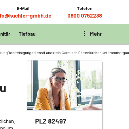
E-Mail
Telefon
nfo@kuchler-gmbh.de
0800 0752238
Mehr
nitär
Tiefbau
on Klärbecken
nitär
en per
erung
Rohrreinigungsdienst
Landkreis Garmisch Partenkirchen
Unterammergau
en Zentrum München
wässerung
ür Tiefbau
au
ltebecken
ng
ces mit
chnik
t
PLZ 82497
dlichen,
rund um