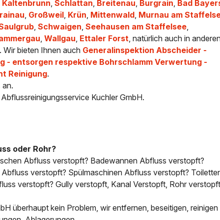
,
Kaltenbrunn
,
Schlattan
,
Breitenau
,
Burgrain
,
Bad Bayer
rainau
,
Großweil
,
Krün
,
Mittenwald
,
Murnau am Staffels
Saulgrub
,
Schwaigen
,
Seehausen am Staffelsee
,
rammergau
,
Wallgau
,
Ettaler Forst
, natürlich auch in andere
. Wir bieten Ihnen auch
Generalinspektion Abscheider -
 - entsorgen respektive Bohrschlamm Verwertung -
ht Reinigung
.
 an.
- Abflussreinigungsservice Kuchler GmbH.
uss oder Rohr?
uschen Abfluss verstopft? Badewannen Abfluss verstopft?
bfluss verstopft? Spülmaschinen Abfluss verstopft? Toilette
uss verstopft? Gully verstopft, Kanal Verstopft, Rohr verstopft
H überhaupt kein Problem, wir entfernen, beseitigen, reinigen 
tungen, Ablagerungen.