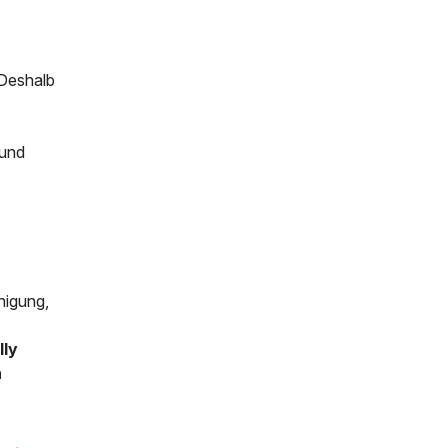
 Deshalb
 und
inigung,
lly
n