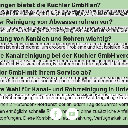
alifizierten Mitarbeitern durchgeführt werden. Dies garantiert e
ungen bietet die Kuchler GmbH an?
enpauschale für An- und Abfahrt, da sie in der Nähe ansässig 
bietet die Kuchler GmbH auch eine Reihe von Zusatzleistungen
bH, das alle Aspekte der Kanal- und Rohrreinigung abdeckt.
ohrschlamm. Sie sind auch in der Lage, Sickerschächte zu rei
er Reinigung von Abwasserrohren vor?
gen machen die Kuchler GmbH zu einem vielseitigen Partner fü
n und Ausrüstungen zur Reinigung von Abwasserrohren. Sie 
tfernen. Bei Bedarf fräsen sie auch Wurzeleinwüchse und Fre
tung von Kanälen und Rohren wichtig?
ohre wieder einwandfrei funktionieren. Die Fachkenntnisse und 
n ist entscheidend, um größere Probleme und kostspielige Re
en und Ablagerungen frühzeitig erkannt und beseitigt werden
ine Kanalreinigung bei der Kuchler GmbH ve
sfälle. Die Kuchler GmbH bietet Wartungsreinigungen an, die sp
hler GmbH zu vereinbaren, ist einfach und unkompliziert. Kunde
sten.
gbar ist. Die freundlichen und kompetenten Mitarbeiter steh
ler GmbH mit ihrem Service ab?
Die Nähe der Service-Stützpunkte ermöglicht es der Kuchler G
 nur Unterammergau, sondern auch zahlreiche umliegende Gem
 Staffelsee und viele weitere. Durch die strategische Lage i
te Wahl für Kanal- und Rohrreinigung in U
acht die Kuchler GmbH zu einem zuverlässigen Partner für Kana
nd Rohrreinigung in Unterammergau, da sie auf langjährige Erf
einen 24-Stunden-Notdienst, der an jedem Tag des Jahres verfüg
nden ermöglicht schnelle Reaktionszeiten ohne zusätzliche Anfa
stopfungen. Diese Kombination aus Erfahrung, Verfügbarkeit u