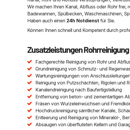
Wir machen Ihren Kanal, Abfluss oder Rohr frei
Badewannen, Spülbecken, Waschmaschinen, Spülm
Haben auch einen
24h Notdienst
für Sie.
Können Ihnen schnell und Kompetent durch profes
Zusatzleistungen Rohrreinigung
Fachgerechte Reinigung von Rohr und Abflu
Grundreinigung von Schmutz- und Regenwasser
Wartungsreinigungen von Anschlussleitungen 
Reinigung von Putzschächten, Rigolen und 
Kanalendreinigung nach Baufertigstellung
Entfernung von beton- und zementartigen A
Fräsen von Wurzeleinwüchsen und Fremdkör
Hochdruckreinigung sämtlicher Kanäle, Schä
Entleerung und Reinigung von Mineralöl-, Be
Absaugen von überfluteten Kellern und Gara