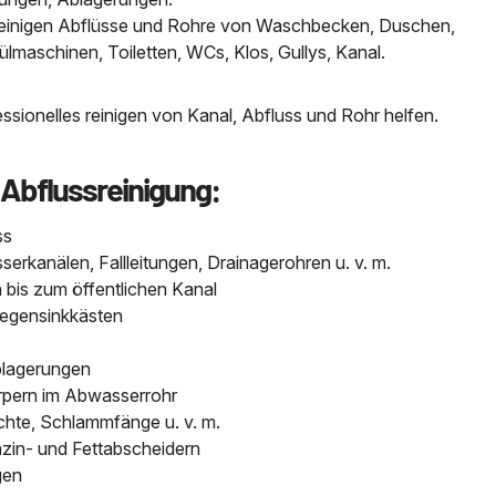
, reinigen Abflüsse und Rohre von Waschbecken, Duschen,
aschinen, Toiletten, WCs, Klos, Gullys, Kanal.
sionelles reinigen von Kanal, Abfluss und Rohr helfen.
 Abflussreinigung:
ss
kanälen, Fallleitungen, Drainagerohren u. v. m.
bis zum öffentlichen Kanal
Regensinkkästen
blagerungen
pern im Abwasserrohr
chte, Schlammfänge u. v. m.
nzin- und Fettabscheidern
gen