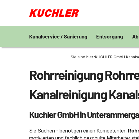
Kanalservice / Sanierung
Entsorgung
Ab
Kanalsanierung
Großprofilsanierung
Entsorgung und V
En
von Bohrschlamm
Sie sind hier :
KUCHLER GmbH Kanalsani
Wa
GFK - Schachtliner
Kanalreinigung
Chemisch physikal
Pr
Rohrreinigung Rohrre
Grubenentleerung
24h Notdienst
Behandlungsanlag
Unternehmen
Sa
Rohrreinigungsdienst
Wasserhaltung
Grubenentleerung
Fe
Kanalreinigung Kana
Umpumpen
Saugwagen
Stellenangebote
Abfallzwischenlag
Kuchler GmbH in Unterammerg
Kontakt
Schießstandsanier
Geschosssandfan
Sie Suchen - benötigen einen Kompetenten
Rohr
motivierten und fachlich geschulte Mitarbeiter s